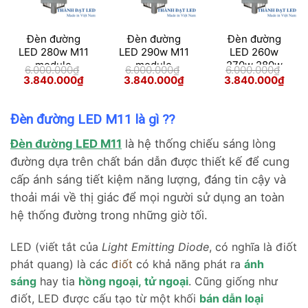
Đèn đường
Đèn đường
Đèn đường
LED 280w M11
LED 290w M11
LED 260w
module
module
270w 280w
6.000.000
₫
6.000.000
₫
6.000.000
₫
290w M11
Giá
Giá
Giá
Giá
Giá
Giá
3.840.000
₫
3.840.000
₫
3.840.000
₫
gốc
hiện
gốc
hiện
gốc
hiện
module
là:
tại
là:
tại
là:
tại
6.000.000₫.
là:
6.000.000₫.
là:
6.000.000₫.
là:
3.840.000₫.
3.840.000₫.
3.84
Đèn đường LED M11 là gì ??
Đèn đường LED M11
là hệ thống chiếu sáng lòng
đường dựa trên chất bán dẫn được thiết kế để cung
cấp ánh sáng tiết kiệm năng lượng, đáng tin cậy và
thoải mái về thị giác để mọi người sử dụng an toàn
hệ thống đường trong những giờ tối.
LED (viết tắt của
Light Emitting Diode
, có nghĩa là điốt
phát quang) là các
điốt
có khả năng phát ra
ánh
sáng
hay tia
hồng ngoại
,
tử ngoại
. Cũng giống như
điốt, LED được cấu tạo từ một khối
bán dẫn loại