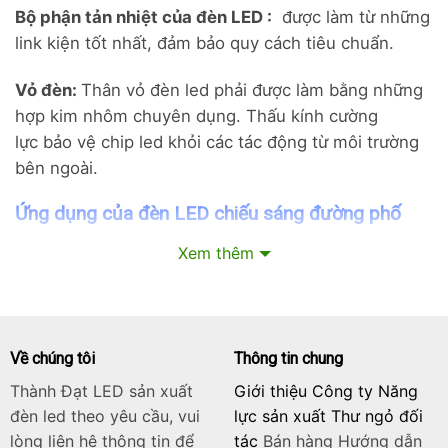
Bộ phận tản nhiệt của đèn LED :
được làm từ những
link kiện tốt nhất, đảm bảo quy cách tiêu chuẩn.
Vỏ đèn:
Thân vỏ đèn led phải được làm bằng những
hợp kim nhôm chuyên dụng. Thấu kính cường
lực bảo vệ chip led khỏi các tác động từ môi trường
bên ngoài.
Ứng dụng của đèn LED chiếu sáng đường phố
Với chất lượng ánh sáng tốt, độ hoàn màu cao, khả
Xem thêm
năng chiếu sáng ổn định nên đèn được ứng dụng rộng
rãi tại một số khu vực như:
Chiếu sáng đường phố nông thôn
Về chúng tôi
Thông tin chung
Chiếu sáng các con đường nhỏ
Thành Đạt LED sản xuất
Giới thiệu Công ty Năng
đèn led theo yêu cầu, vui
lực sản xuất Thư ngỏ đối
Chiếu sáng đường khu dân cư
lòng liên hệ thông tin để
tác
Bán hàng
Hướng dẫn