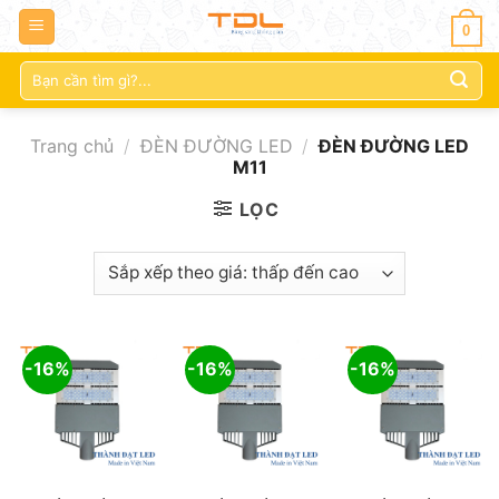
0
Tìm
kiếm:
Trang chủ
/
ĐÈN ĐƯỜNG LED
/
ĐÈN ĐƯỜNG LED
M11
LỌC
-16%
-16%
-16%