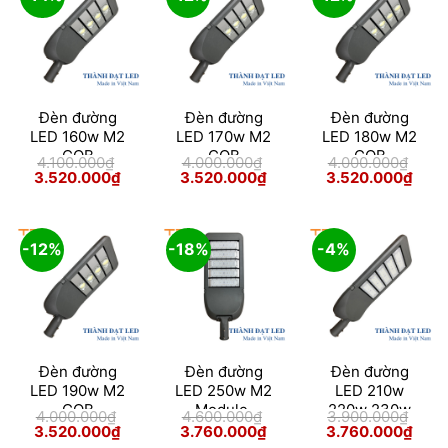
Đèn đường
Đèn đường
Đèn đường
LED 160w M2
LED 170w M2
LED 180w M2
COB
COB
COB
4.100.000
₫
4.000.000
₫
4.000.000
₫
Giá
Giá
Giá
Giá
Giá
Giá
3.520.000
₫
3.520.000
₫
3.520.000
₫
gốc
hiện
gốc
hiện
gốc
hiện
là:
tại
là:
tại
là:
tại
4.100.000₫.
là:
4.000.000₫.
là:
4.000.000₫.
là:
3.520.000₫.
3.520.000₫.
3.52
-12%
-18%
-4%
Skip
Đèn đường
Đèn đường
Đèn đường
to
LED 190w M2
LED 250w M2
LED 210w
content
COB
Module
220w 230w
4.000.000
₫
4.600.000
₫
3.900.000
₫
240w 250w
Giá
Giá
Giá
Giá
Giá
Giá
3.520.000
₫
3.760.000
₫
3.760.000
₫
gốc
hiện
gốc
hiện
gốc
hiện
M2 Module