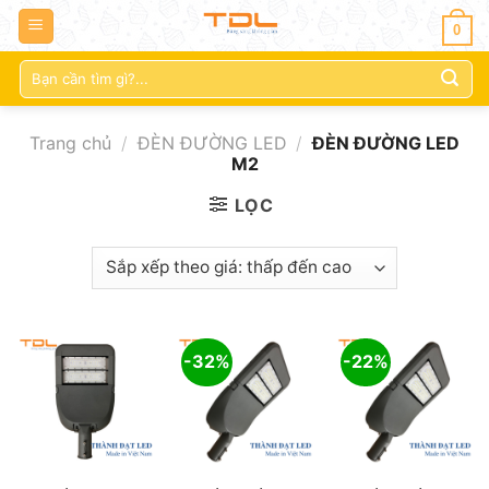
0
Tìm
kiếm:
Trang chủ
/
ĐÈN ĐƯỜNG LED
/
ĐÈN ĐƯỜNG LED
M2
LỌC
-32%
-22%