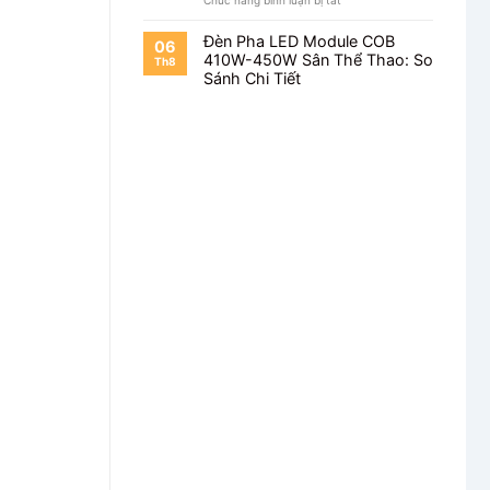
Chức năng bình luận bị tắt
Đèn
Pha
Đèn Pha LED Module COB
06
Module
410W-450W Sân Thể Thao: So
Th8
100W
Sánh Chi Tiết
Cho
Sân
Bóng
Mini