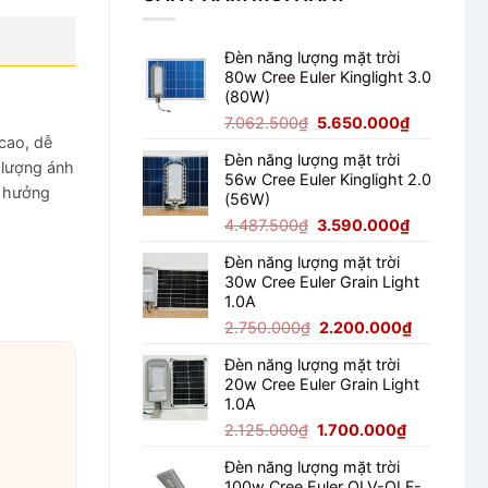
Đèn năng lượng mặt trời
80w Cree Euler Kinglight 3.0
(80W)
Giá
Giá
7.062.500
₫
5.650.000
₫
gốc
hiện
cao, dễ
Đèn năng lượng mặt trời
là:
tại
t lượng ánh
56w Cree Euler Kinglight 2.0
7.062.500₫.
là:
h hưởng
(56W)
5.650.000
Giá
Giá
4.487.500
₫
3.590.000
₫
gốc
hiện
Đèn năng lượng mặt trời
là:
tại
30w Cree Euler Grain Light
4.487.500₫.
là:
1.0A
3.590.000
Giá
Giá
2.750.000
₫
2.200.000
₫
gốc
hiện
Đèn năng lượng mặt trời
là:
tại
20w Cree Euler Grain Light
2.750.000₫.
là:
1.0A
2.200.000
Giá
Giá
2.125.000
₫
1.700.000
₫
gốc
hiện
Đèn năng lượng mặt trời
là:
tại
100w Cree Euler OLV-OLF-