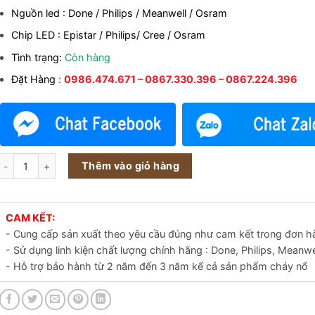
5.010.000₫.
Nguồn led : Done / Philips / Meanwell / Osram
Chip LED : Epistar / Philips/ Cree / Osram
Tình trạng:
Còn hàng
Đặt Hàng
:
0986.474.671 – 0867.330.396 – 0867.224.396
Đèn đường LED 260w 270w 280w 290w 300w M2 COB số lượng
Thêm vào giỏ hàng
CAM KẾT:
- Cung cấp sản xuất theo yêu cầu đúng như cam kết trong đơn h
- Sử dụng linh kiện chất lượng chính hãng : Done, Philips, Meanwe
- Hỗ trợ bảo hành từ 2 năm đến 3 năm kể cả sản phẩm cháy nổ