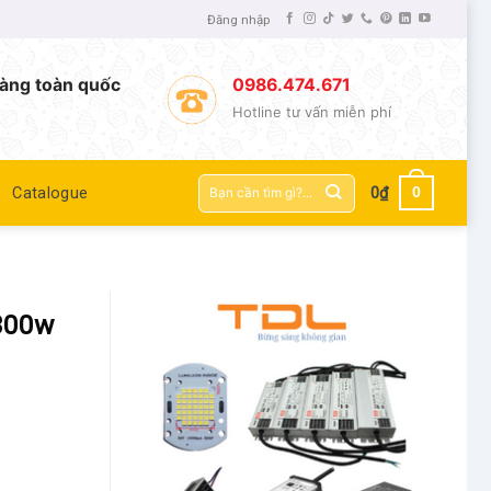
Đăng nhập
àng toàn quốc
0986.474.671
Hotline tư vấn miễn phí
Tìm
0
Catalogue
0
₫
kiếm:
300w