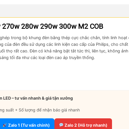
w 270w 280w 290w 300w
M2 COB
hép trong bộ khung đèn bằng thép cực chắc chắn, tính linh hoạt 
ọng của đèn đều sử dụng các linh kiện cao cấp của Philips, cho chấ
ổi thọ rất cao. Đèn có khả năng bật tắt tức thì, liên tục, không ản
sáng tối đa như các loại đèn cao áp truyền thống.
n LED – tư vấn nhanh & giá tận xưởng
ng suất + Số lượng để nhận báo giá nhanh
Zalo 1 (Tư vấn chính)
Zalo 2 (Hỗ trợ nhanh)