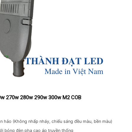
0w 270w 280w 290w 300w M2 COB
Skip
to
content
àn hảo (Không nhấp nháy, chiếu sáng đều màu, bền màu)
với bóng đèn pha cao áp truyền thống