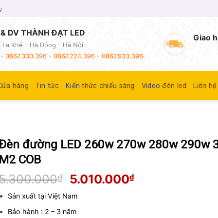
g
& DV THÀNH ĐẠT LED
Giao h
 La Khê – Hà Đông – Hà Nội.
- 0867.330.396 - 0867.224.396 - 0867.933.396
Cửa hàng
Tin tức
Kiến thức chiếu sáng
Video đèn led
Liên hệ
Đèn đường LED 260w 270w 280w 290w 
M2 COB
Giá
Giá
5.300.000
₫
5.010.000
₫
gốc
hiện
là:
tại
Sản xuất tại Việt Nam
5.300.000₫.
là:
Bảo hành : 2 – 3 năm