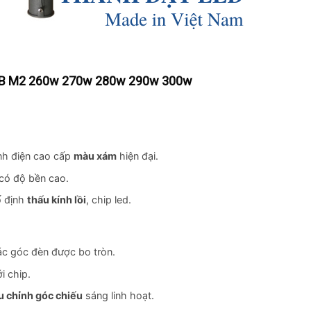
B M2 260w 270w 280w 290w 300w
ĩnh điện cao cấp
màu xám
hiện đại.
có độ bền cao.
ố định
thấu kính lồi
, chip led.
ác góc đèn được bo tròn.
ới chip.
u chỉnh góc chiếu
sáng linh hoạt.