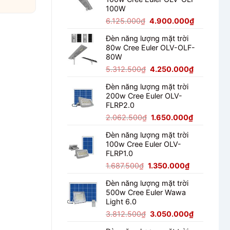
2.125.000₫.
là:
100W
1.700.000₫
Giá
Giá
6.125.000
₫
4.900.000
₫
gốc
hiện
Đèn năng lượng mặt trời
là:
tại
80w Cree Euler OLV-OLF-
6.125.000₫.
là:
80W
4.900.000
Giá
Giá
5.312.500
₫
4.250.000
₫
gốc
hiện
Đèn năng lượng mặt trời
là:
tại
200w Cree Euler OLV-
5.312.500₫.
là:
FLRP2.0
4.250.000
Giá
Giá
2.062.500
₫
1.650.000
₫
gốc
hiện
Đèn năng lượng mặt trời
là:
tại
100w Cree Euler OLV-
2.062.500₫.
là:
FLRP1.0
1.650.000
Giá
Giá
1.687.500
₫
1.350.000
₫
gốc
hiện
Đèn năng lượng mặt trời
là:
tại
500w Cree Euler Wawa
1.687.500₫.
là:
Light 6.0
1.350.000₫
Giá
Giá
3.812.500
₫
3.050.000
₫
gốc
hiện