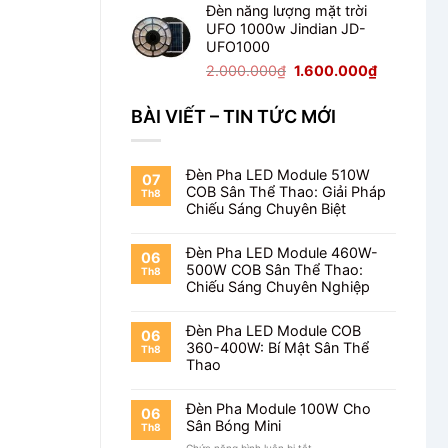
Đèn năng lượng mặt trời
là:
tại
UFO 1000w Jindian JD-
2.125.000₫.
là:
UFO1000
1.700.000₫
Giá
Giá
2.000.000
₫
1.600.000
₫
gốc
hiện
là:
tại
BÀI VIẾT – TIN TỨC MỚI
2.000.000₫.
là:
1.600.000
Đèn Pha LED Module 510W
07
COB Sân Thể Thao: Giải Pháp
Th8
Chiếu Sáng Chuyên Biệt
Đèn Pha LED Module 460W-
06
500W COB Sân Thể Thao:
Th8
Chiếu Sáng Chuyên Nghiệp
Đèn Pha LED Module COB
06
360-400W: Bí Mật Sân Thể
Th8
Thao
Đèn Pha Module 100W Cho
06
Sân Bóng Mini
Th8
ở