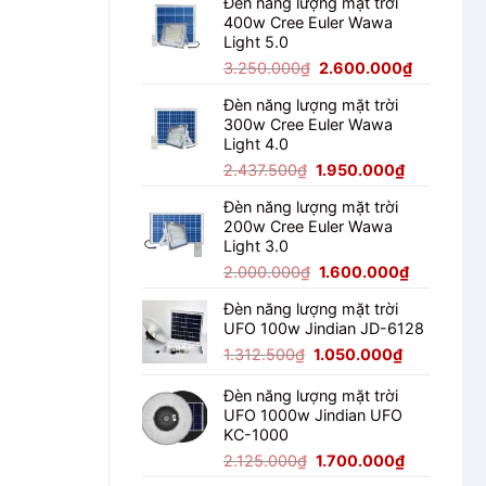
Đèn năng lượng mặt trời
là:
tại
400w Cree Euler Wawa
3.812.500₫.
là:
Light 5.0
3.050.000
Giá
Giá
3.250.000
₫
2.600.000
₫
gốc
hiện
Đèn năng lượng mặt trời
là:
tại
300w Cree Euler Wawa
3.250.000₫.
là:
Light 4.0
2.600.00
Giá
Giá
2.437.500
₫
1.950.000
₫
gốc
hiện
Đèn năng lượng mặt trời
là:
tại
200w Cree Euler Wawa
2.437.500₫.
là:
Light 3.0
1.950.000₫
Giá
Giá
2.000.000
₫
1.600.000
₫
gốc
hiện
Đèn năng lượng mặt trời
là:
tại
UFO 100w Jindian JD-6128
2.000.000₫.
là:
Giá
Giá
1.600.000
1.312.500
₫
1.050.000
₫
gốc
hiện
là:
tại
Đèn năng lượng mặt trời
UFO 1000w Jindian UFO
1.312.500₫.
là:
KC-1000
1.050.000₫
Giá
Giá
2.125.000
₫
1.700.000
₫
gốc
hiện