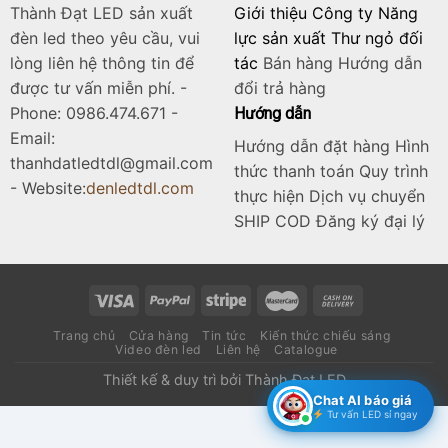
Skip
Thành Đạt LED sản xuất
Giới thiệu Công ty Năng
to
đèn led theo yêu cầu, vui
lực sản xuất Thư ngỏ đối
content
lòng liên hệ thông tin để
tác
Bán hàng
Hướng dẫn
được tư vấn miễn phí. -
đổi trả hàng
Phone: 0986.474.671 -
Hướng dẫn
Email:
Hướng dẫn đặt hàng Hình
thanhdatledtdl@gmail.com
thức thanh toán Quy trình
- Website:
denledtdl.com
thực hiện Dịch vụ chuyển
SHIP COD Đăng ký đại lý
Trang chủ
Cửa hàng
Tin tức
Kiến thức chiếu sáng
Video đèn led
Liên hệ
Catalogue
Thiết kế & duy trì bởi
Thành Đạt LED
Chat AI báo giá
Tư vấn LED sỉ ngay