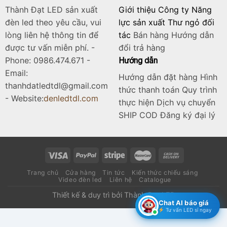
Skip
Thành Đạt LED sản xuất
Giới thiệu Công ty Năng
to
đèn led theo yêu cầu, vui
lực sản xuất Thư ngỏ đối
content
lòng liên hệ thông tin để
tác
Bán hàng
Hướng dẫn
được tư vấn miễn phí. -
đổi trả hàng
Phone: 0986.474.671 -
Hướng dẫn
Email:
Hướng dẫn đặt hàng Hình
thanhdatledtdl@gmail.com
thức thanh toán Quy trình
- Website:
denledtdl.com
thực hiện Dịch vụ chuyển
SHIP COD Đăng ký đại lý
Trang chủ
Cửa hàng
Tin tức
Kiến thức chiếu sáng
Video đèn led
Liên hệ
Catalogue
Thiết kế & duy trì bởi
Thành Đạt LED
Chat AI báo giá
Tư vấn LED sỉ ngay