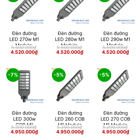
Đèn đường
Đèn đường
Đèn đường
LED 270w M1
LED 280w M1
LED 290w M1
Module
Module
Module
5.500.000
₫
5.500.000
₫
5.500.000
₫
Giá
Giá
Giá
Giá
Giá
Giá
4.520.000
₫
4.520.000
₫
4.520.000
₫
gốc
hiện
gốc
hiện
gốc
hiện
là:
tại
là:
tại
là:
tại
5.500.000₫.
là:
5.500.000₫.
là:
5.500.000₫.
là:
4.520.000₫.
4.520.000₫.
4.52
-7%
-5%
-5%
Đèn đường
Đèn đường
Đèn đường
LED 300w
LED 260 COB
LED 270 COB
COB M1
M1 Module
M1 Module
5.300.000
₫
5.200.000
₫
5.200.000
₫
Module
Giá
Giá
Giá
Giá
Giá
Giá
4.950.000
₫
4.950.000
₫
4.950.000
₫
gốc
hiện
gốc
hiện
gốc
hiện
là:
tại
là:
tại
là:
tại