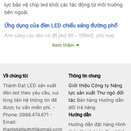
lực bảo vệ chip led khỏi các tác động từ môi trường
bên ngoài.
Ứng dụng của đèn LED chiếu sáng đường phố
Ánh sáng của đèn có độ phủ 90 – 100m2, phù hợp
chiếu đường phố có lòng đường rộng khoảng 12 đến 14
Xem thêm
mét.
Ứng dụng chiếu sáng đường phố, đường làng, thôn
xóm…
Về chúng tôi
Thông tin chung
Ứng dụng chiếu sáng đường nội khu ở các khu đô thị,
khu chung cư
Thành Đạt LED sản xuất
Giới thiệu Công ty Năng
đèn led theo yêu cầu, vui
lực sản xuất Thư ngỏ đối
Ứng dụng chiếu sáng lối đi cho các kho bãi, nhà
lòng liên hệ thông tin để
tác
Bán hàng
Hướng dẫn
xưởng, nhà máy, xí nghiệp
được tư vấn miễn phí. -
đổi trả hàng
Ứng dụng chiếu sáng đường đi, ngõ ngách, khu phố…
Phone: 0986.474.671 -
Hướng dẫn
Email:
Hướng dẫn đặt hàng Hình
Tổng hợp công suất của đèn LED chiếu sáng
thanhdatledtdl@gmail.com