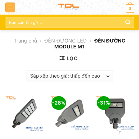
0
Tìm
kiếm:
Trang chủ
/
ĐÈN ĐƯỜNG LED
/
ĐÈN ĐƯỜNG
MODULE M1
LỌC
-28%
-31%