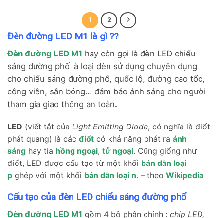
5.300.000₫.
là:
5.200.000₫.
là:
5.200.000₫.
là:
4.950.000₫.
4.950.000₫.
4.95
1
2
Đèn đường LED M1 là gì ??
Đèn đường LED M1
hay còn gọi là đèn LED chiếu
sáng đường phố là loại đèn sử dụng chuyên dụng
cho chiếu sáng đường phố, quốc lộ, đường cao tốc,
công viên, sân bóng… đảm bảo ánh sáng cho người
tham gia giao thông an toàn
.
LED
(viết tắt của
Light Emitting Diode
, có nghĩa là điốt
phát quang) là các
điốt
có khả năng phát ra
ánh
sáng
hay tia
hồng ngoại
,
tử ngoại
. Cũng giống như
điốt, LED được cấu tạo từ một khối
bán dẫn loại
p
ghép với một khối
bán dẫn loại n
. – theo
Wikipedia
Cấu tạo của đèn LED chiếu sáng đường phố
Đèn đường LED M1
gồm 4 bộ phận chính :
chip LED,