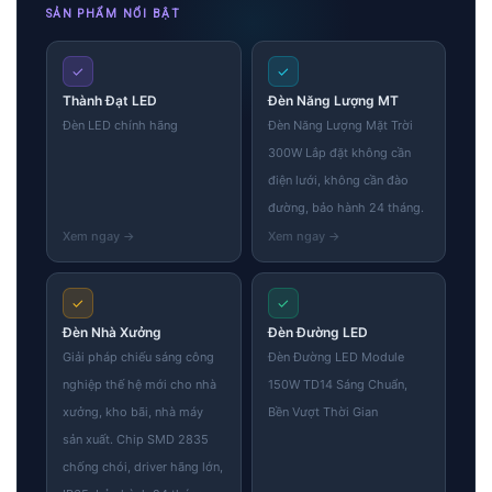
SẢN PHẨM NỔI BẬT
✓
✓
Thành Đạt LED
Đèn Năng Lượng MT
Đèn LED chính hãng
Đèn Năng Lượng Mặt Trời
300W Lắp đặt không cần
điện lưới, không cần đào
đường, bảo hành 24 tháng.
✓
✓
Đèn Nhà Xưởng
Đèn Đường LED
Giải pháp chiếu sáng công
Đèn Đường LED Module
nghiệp thế hệ mới cho nhà
150W TD14 Sáng Chuẩn,
xưởng, kho bãi, nhà máy
Bền Vượt Thời Gian
sản xuất. Chip SMD 2835
chống chói, driver hãng lớn,