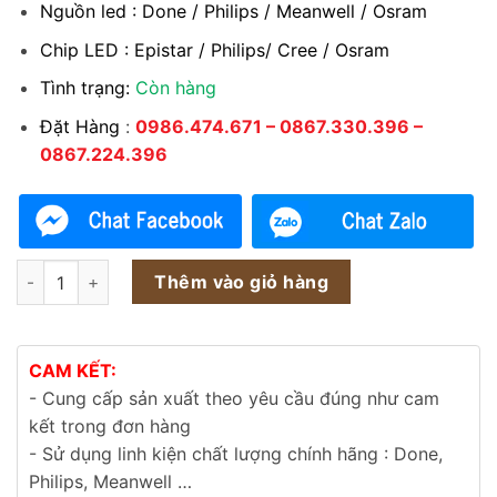
Nguồn led : Done / Philips / Meanwell / Osram
Chip LED : Epistar / Philips/ Cree / Osram
Tình trạng:
Còn hàng
Đặt Hàng
:
0986.474.671 – 0867.330.396 –
0867.224.396
Đèn đường LED 210w 220w 230w 240w 250w M1 Module số 
Thêm vào giỏ hàng
CAM KẾT:
- Cung cấp sản xuất theo yêu cầu đúng như cam
kết trong đơn hàng
- Sử dụng linh kiện chất lượng chính hãng : Done,
Philips, Meanwell …