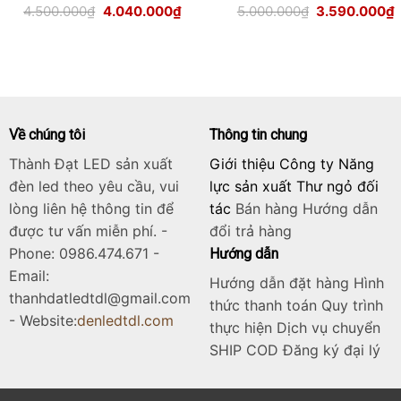
Giá
Giá
Giá
G
4.500.000
₫
4.040.000
₫
5.000.000
₫
3.590.000
₫
gốc
hiện
gốc
h
là:
tại
là:
t
4.500.000₫.
là:
5.000.000₫.
l
.000₫.
4.040.000₫.
3
Về chúng tôi
Thông tin chung
Thành Đạt LED sản xuất
Giới thiệu Công ty Năng
đèn led theo yêu cầu, vui
lực sản xuất Thư ngỏ đối
lòng liên hệ thông tin để
tác
Bán hàng
Hướng dẫn
được tư vấn miễn phí. -
đổi trả hàng
Phone: 0986.474.671 -
Hướng dẫn
Email:
Hướng dẫn đặt hàng Hình
thanhdatledtdl@gmail.com
thức thanh toán Quy trình
- Website:
denledtdl.com
thực hiện Dịch vụ chuyển
SHIP COD Đăng ký đại lý