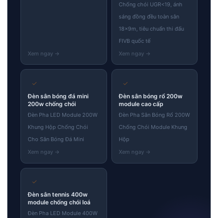
Chống chói UGR<19, ánh
sáng đồng đều toàn sân
18×9m, tiêu chuẩn thi đấu
FIVB quốc tế
✓
✓
Đèn sân bóng đá mini
Đèn sân bóng rổ 200w
200w chống chói
module cao cấp
Đèn Pha LED Module 200W
Đèn Pha Sân Bóng Rổ 200W
Khung Hộp Chống Chói
Chống Chói Module Khung
Cho Sân Bóng Đá Mini
Hộp
✓
Đèn sân tennis 400w
module chống chói loá
Đèn Pha LED Module 400W