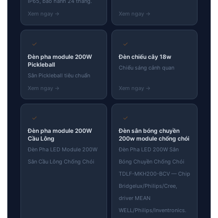
IP65, bảo hành 24 tháng.
✓
✓
Đèn pha module 200W
Đèn chiếu cây 18w
Pickleball
Chiếu sáng cảnh quan
Sân Pickleball tiêu chuẩn
✓
✓
Đèn pha module 200W
Đèn sân bóng chuyền
Cầu Lông
200w module chống chói
Đèn Pha LED Module 200W
Đèn Pha LED 200W Sân
Sân Cầu Lông Chống Chói
Bóng Chuyền Chống Chói
TDLF-MKH200-BCV — Chip
Bridgelux/Philips/Cree,
driver MEAN
WELL/Philips/Inventronics.