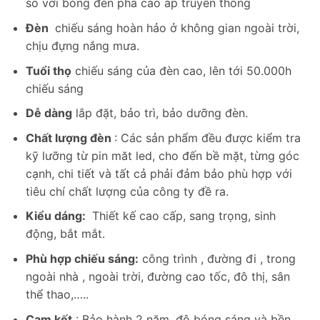
so với bóng đèn pha cao áp truyền thống
Đèn
chiếu sáng hoàn hảo ở không gian ngoài trời,
chịu đựng nắng mưa.
Skip
Tuổi thọ
chiếu sáng của đèn cao, lên tới 50.000h
to
chiếu sáng
content
Dễ dàng
lắp đặt, bảo trì, bảo dưỡng đèn.
Chất lượng đèn
: Các sản phẩm đều được kiểm tra
kỹ lưỡng từ pin măt led, cho đến bề mặt, từng góc
cạnh, chi tiết và tất cả phải đảm bảo phù hợp với
tiêu chí chất lượng của công ty đề ra.
Kiểu dáng:
Thiết kế cao cấp, sang trọng, sinh
động, bắt mắt.
Phù hợp chiếu sáng:
công trình , đường đi , trong
ngoài nhà , ngoài trời, đường cao tốc, đô thị, sân
thể thao,…..
Cam kết
: Bảo hành 2 năm, độ bóng sáng và bền