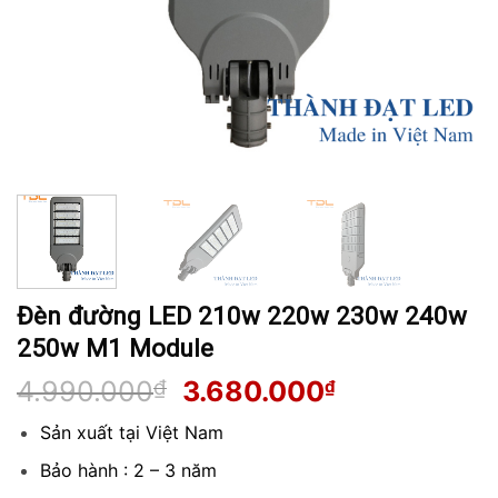
Đèn đường LED 210w 220w 230w 240w
250w M1 Module
Giá
Giá
4.990.000
₫
3.680.000
₫
gốc
hiện
Sản xuất tại Việt Nam
là:
tại
4.990.000₫.
là:
Bảo hành : 2 – 3 năm
3.680.000₫