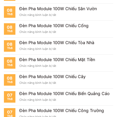
Đèn
Cho
Pha
Nhà
Đèn Pha Module 100W Chiếu Sân Vườn
08
Module
Xe
Th8
ở
Chức năng bình luận bị tắt
100W
Đèn
Cho
Pha
Trang
Đèn Pha Module 100W Chiếu Cổng
08
Module
Trại
Th8
ở
Chức năng bình luận bị tắt
100W
Đèn
Chiếu
Pha
Sân
Đèn Pha Module 100W Chiếu Tòa Nhà
08
Module
Vườn
Th8
ở
Chức năng bình luận bị tắt
100W
Đèn
Chiếu
Pha
Cổng
Đèn Pha Module 100W Chiếu Mặt Tiền
08
Module
Th8
ở
Chức năng bình luận bị tắt
100W
Đèn
Chiếu
Pha
Tòa
Đèn Pha Module 100W Chiếu Cây
08
Module
Nhà
Th8
ở
Chức năng bình luận bị tắt
100W
Đèn
Chiếu
Pha
Mặt
Đèn Pha Module 100W Chiếu Biển Quảng Cáo
07
Module
Tiền
Th8
ở
Chức năng bình luận bị tắt
100W
Đèn
Chiếu
Pha
Cây
Đèn Pha Module 100W Chiếu Công Trường
07
Module
Th8
ở
Chức năng bình luận bị tắt