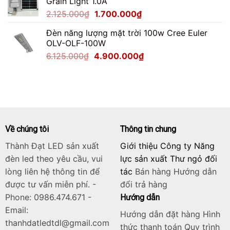
Grain Light 1.0A
2.750.000₫.
là:
Giá
Giá
2.125.000
₫
1.700.000
₫
2.200.000₫.
gốc
hiện
Đèn năng lượng mặt trời 100w Cree Euler
là:
tại
OLV-OLF-100W
2.125.000₫.
là:
Giá
Giá
6.125.000
₫
4.900.000
₫
1.700.000₫.
gốc
hiện
là:
tại
6.125.000₫.
là:
4.900.000₫.
Về chúng tôi
Thông tin chung
Thành Đạt LED sản xuất
Giới thiệu Công ty Năng
đèn led theo yêu cầu, vui
lực sản xuất Thư ngỏ đối
lòng liên hệ thông tin để
tác
Bán hàng
Hướng dẫn
được tư vấn miễn phí. -
đổi trả hàng
Phone: 0986.474.671 -
Hướng dẫn
Email:
Hướng dẫn đặt hàng Hình
thanhdatledtdl@gmail.com
thức thanh toán Quy trình