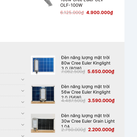
2.125.000₫.
là:
OLF-100W
1.700.000₫.
Giá
Giá
6.125.000
₫
4.900.000
₫
gốc
hiện
là:
tại
6.125.000₫.
là:
4.900.000₫
Đèn năng lượng mặt trời
80w Cree Euler Kinglight
3.0 (80W)
Giá
Giá
7.062.500
₫
5.650.000
₫
gốc
hiện
là:
tại
7.062.500₫.
là:
5.650.000₫
Đèn năng lượng mặt trời
56w Cree Euler Kinglight
2.0 (56W)
Giá
Giá
4.487.500
₫
3.590.000
₫
gốc
hiện
là:
tại
4.487.500₫.
là:
3.590.000₫
Đèn năng lượng mặt trời
30w Cree Euler Grain Light
1.0A
Giá
Giá
2.750.000
₫
2.200.000
₫
gốc
hiện
là:
tại