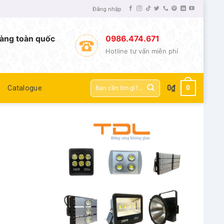
Đăng nhập
àng toàn quốc
0986.474.671
Hotline tư vấn miễn phí
Tìm
0
ệ
Catalogue
0
₫
kiếm: