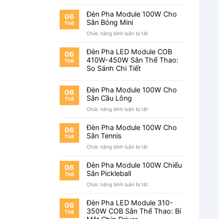
Đèn Pha Module 100W Cho
06
Sân Bóng Mini
Th8
ở
Chức năng bình luận bị tắt
Đèn
Pha
Đèn Pha LED Module COB
06
Module
410W-450W Sân Thể Thao:
Th8
100W
So Sánh Chi Tiết
Cho
Sân
Bóng
Đèn Pha Module 100W Cho
06
Mini
Sân Cầu Lông
Th8
ở
Chức năng bình luận bị tắt
Đèn
Pha
Đèn Pha Module 100W Cho
06
Module
Sân Tennis
Th8
100W
ở
Chức năng bình luận bị tắt
Cho
Đèn
Sân
Pha
Cầu
Đèn Pha Module 100W Chiếu
06
Module
Lông
Sân Pickleball
Th8
100W
ở
Chức năng bình luận bị tắt
Cho
Đèn
Sân
Pha
Tennis
Đèn Pha LED Module 310-
06
Module
350W COB Sân Thể Thao: Bí
Th8
100W