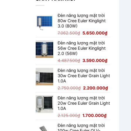
100W
Cho
Sân
Đèn năng lượng mặt trời
Bóng
80w Cree Euler Kinglight
Đá
3.0 (80W)
Mini
Giá
Giá
7.062.500
₫
5.650.000
₫
gốc
hiện
Đèn năng lượng mặt trời
là:
tại
56w Cree Euler Kinglight
7.062.500₫.
là:
2.0 (56W)
5.650.000₫
Giá
Giá
4.487.500
₫
3.590.000
₫
gốc
hiện
Đèn năng lượng mặt trời
là:
tại
30w Cree Euler Grain Light
4.487.500₫.
là:
1.0A
3.590.000₫
Giá
Giá
2.750.000
₫
2.200.000
₫
gốc
hiện
Đèn năng lượng mặt trời
là:
tại
20w Cree Euler Grain Light
2.750.000₫.
là:
1.0A
2.200.000₫
Giá
Giá
2.125.000
₫
1.700.000
₫
gốc
hiện
Đèn năng lượng mặt trời
là:
tại
100w Cree Euler OLV-