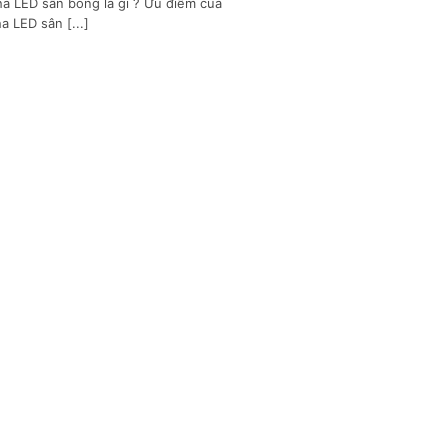
a LED sân bóng là gì ? Ưu điểm của
a LED sân [...]