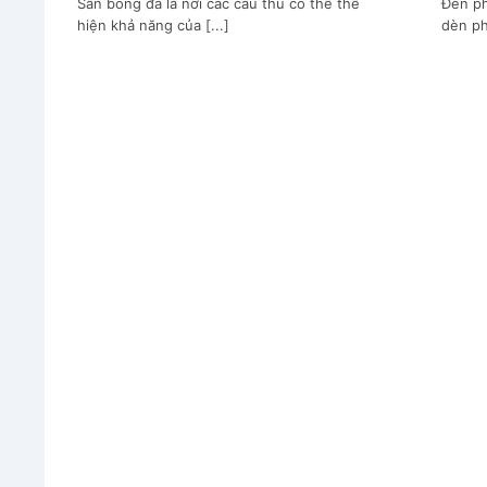
Sân bóng đá là nơi các cầu thủ có thể thể
Đèn ph
hiện khả năng của [...]
dèn ph