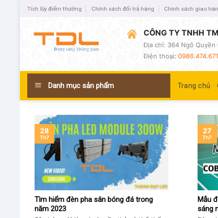
Tích lũy điểm thưởng
Chính sách đổi trả hàng
Chính sách giao hà
CÔNG TY TNHH TM
Địa chỉ: 364 Ngô Quyền 
Điện thoại
:
0986.474.671
Danh mục sản phẩm
Trang chủ
28
27
Th7
Th7
Tìm hiểm đèn pha sân bóng đá trong
Mẫu đ
năm 2023
sáng n