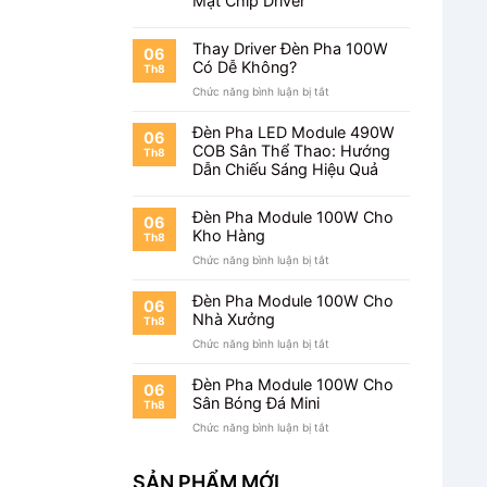
Mật Chip Driver
Chiếu
Sân
Pickleball
Thay Driver Đèn Pha 100W
06
Có Dễ Không?
Th8
ở
Chức năng bình luận bị tắt
Thay
Driver
Đèn Pha LED Module 490W
06
Đèn
COB Sân Thể Thao: Hướng
Th8
Pha
Dẫn Chiếu Sáng Hiệu Quả
100W
Có
Dễ
Đèn Pha Module 100W Cho
06
Không?
Kho Hàng
Th8
ở
Chức năng bình luận bị tắt
Đèn
Pha
Đèn Pha Module 100W Cho
06
Module
Nhà Xưởng
Th8
100W
ở
Chức năng bình luận bị tắt
Cho
Đèn
Kho
Pha
Hàng
Đèn Pha Module 100W Cho
06
Module
Sân Bóng Đá Mini
Th8
100W
ở
Chức năng bình luận bị tắt
Cho
Đèn
Nhà
Pha
Xưởng
SẢN PHẨM MỚI
Module