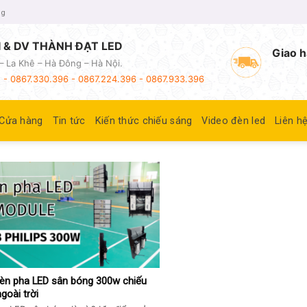
ng
 & DV THÀNH ĐẠT LED
Giao h
– La Khê – Hà Đông – Hà Nội.
 - 0867.330.396 - 0867.224.396 - 0867.933.396
Cửa hàng
Tin tức
Kiến thức chiếu sáng
Video đèn led
Liên h
èn pha LED sân bóng 300w chiếu
goài trời