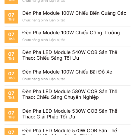
ở
Chức năng bình luận bị tắt
100W
Đèn
Chiếu
Pha
Mặt
Đèn Pha Module 100W Chiếu Biển Quảng Cáo
07
Module
Tiền
Th8
ở
Chức năng bình luận bị tắt
100W
Đèn
Chiếu
Pha
Cây
Đèn Pha Module 100W Chiếu Công Trường
07
Module
Th8
ở
Chức năng bình luận bị tắt
100W
Đèn
Chiếu
Pha
Biển
Đèn Pha LED Module 540W COB Sân Thể
07
Module
Quảng
Thao: Chiếu Sáng Tối Ưu
Th8
100W
Cáo
Chiếu
Công
Đèn Pha Module 100W Chiếu Bãi Đỗ Xe
07
Trường
Th8
ở
Chức năng bình luận bị tắt
Đèn
Pha
Đèn Pha LED Module 580W COB Sân Thể
07
Module
Thao: Chiếu Sáng Chuyên Nghiệp
Th8
100W
Chiếu
Bãi
Đèn Pha LED Module 530W COB Sân Thể
07
Đỗ
Thao: Giải Pháp Tối Ưu
Th8
Xe
Đèn Pha LED Module 570W COB Sân Thể
07