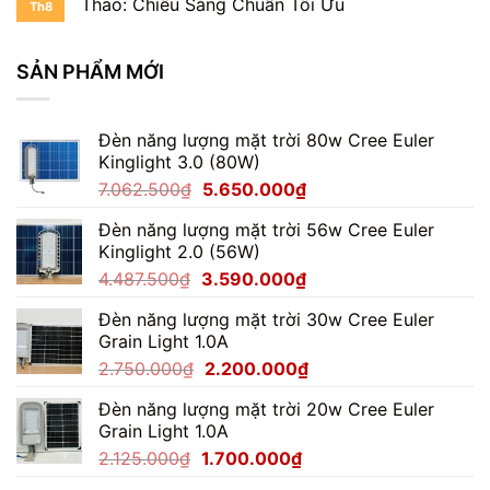
Thao: Chiếu Sáng Chuẩn Tối Ưu
Th8
SẢN PHẨM MỚI
Đèn năng lượng mặt trời 80w Cree Euler
Kinglight 3.0 (80W)
Giá
Giá
7.062.500
₫
5.650.000
₫
gốc
hiện
Đèn năng lượng mặt trời 56w Cree Euler
là:
tại
Kinglight 2.0 (56W)
7.062.500₫.
là:
Giá
Giá
4.487.500
₫
3.590.000
₫
5.650.000₫.
gốc
hiện
Đèn năng lượng mặt trời 30w Cree Euler
là:
tại
Grain Light 1.0A
4.487.500₫.
là:
Giá
Giá
2.750.000
₫
2.200.000
₫
3.590.000₫.
gốc
hiện
Đèn năng lượng mặt trời 20w Cree Euler
là:
tại
Grain Light 1.0A
2.750.000₫.
là:
Giá
Giá
2.125.000
₫
1.700.000
₫
2.200.000₫.
gốc
hiện