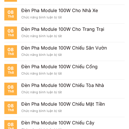
Đèn Pha Module 100W Cho Nhà Xe
08
Th8
ở
Chức năng bình luận bị tắt
Đèn
Pha
Skip
Đèn Pha Module 100W Cho Trang Trại
08
Module
to
Th8
ở
Chức năng bình luận bị tắt
100W
Đèn
content
Cho
Pha
Nhà
Đèn Pha Module 100W Chiếu Sân Vườn
08
Module
Xe
Th8
ở
Chức năng bình luận bị tắt
100W
Đèn
Cho
Pha
Trang
Đèn Pha Module 100W Chiếu Cổng
08
Module
Trại
Th8
ở
Chức năng bình luận bị tắt
100W
Đèn
Chiếu
Pha
Sân
Đèn Pha Module 100W Chiếu Tòa Nhà
08
Module
Vườn
Th8
ở
Chức năng bình luận bị tắt
100W
Đèn
Chiếu
Pha
Cổng
Đèn Pha Module 100W Chiếu Mặt Tiền
08
Module
Th8
ở
Chức năng bình luận bị tắt
100W
Đèn
Chiếu
Pha
Tòa
Đèn Pha Module 100W Chiếu Cây
08
Module
Nhà
Th8