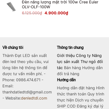
Đèn năng lượng mặt trời 100w Cree Euler
là:
tại
OLV-OLF-100W
2.125.000₫.
là:
Giá
Giá
6.125.000
₫
4.900.000
₫
1.700.000₫.
gốc
hiện
là:
tại
6.125.000₫.
là:
4.900.000₫.
Về chúng tôi
Thông tin chung
Thành Đạt LED sản xuất
Giới thiệu Công ty Năng
đèn led theo yêu cầu, vui
lực sản xuất Thư ngỏ đối
lòng liên hệ thông tin để
tác
Bán hàng
Hướng dẫn
được tư vấn miễn phí. -
đổi trả hàng
Phone: 0986.474.671 -
Hướng dẫn
Email:
Hướng dẫn đặt hàng Hình
thanhdatledtdl@gmail.com
thức thanh toán Quy trình
- Website:
denledtdl.com
thực hiện Dịch vụ chuyển
SHIP COD Đăng ký đại lý