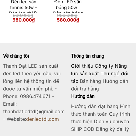
Đèn led sân
Đèn LED sân
tennis 50w –
bóng 50w |
Đèn led chiếu
Đèn sân bóng
900.000
₫
900.000
₫
sáng sân
50w module
Giá
Giá
Giá
Giá
580.000
₫
580.000
₫
gốc
hiện
gốc
hiện
tennis 50w
Skip
là:
tại
là:
tại
chống chói –
900.000₫.
là:
900.000₫.
là:
to
580.000₫.
580.000₫.
Đèn pha
Bridgelux 50w
content
Về chúng tôi
Thông tin chung
Thành Đạt LED sản xuất
Giới thiệu Công ty Năng
đèn led theo yêu cầu, vui
lực sản xuất Thư ngỏ đối
lòng liên hệ thông tin để
tác
Bán hàng
Hướng dẫn
được tư vấn miễn phí. -
đổi trả hàng
Phone: 0986.474.671 -
Hướng dẫn
Email:
Hướng dẫn đặt hàng Hình
thanhdatledtdl@gmail.com
thức thanh toán Quy trình
- Website:
denledtdl.com
thực hiện Dịch vụ chuyển
SHIP COD Đăng ký đại lý