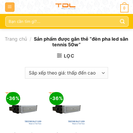
0
Tìm
kiếm:
Trang chủ
/
Sản phẩm được gắn thẻ “đèn pha led sân
tennis 50w”
LỌC
-36%
-36%