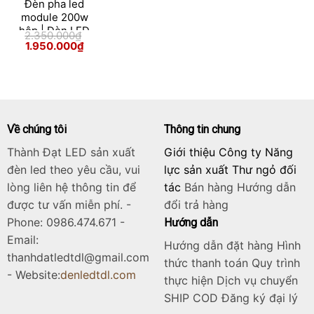
Đèn pha led
module 200w
hộp | Đèn LED
2.350.000
₫
pha ngoài trời
Giá
Giá
1.950.000
₫
gốc
hiện
200w
Skip
là:
tại
2.350.000₫.
là:
to
1.950.000₫.
content
Về chúng tôi
Thông tin chung
Thành Đạt LED sản xuất
Giới thiệu Công ty Năng
đèn led theo yêu cầu, vui
lực sản xuất Thư ngỏ đối
lòng liên hệ thông tin để
tác
Bán hàng
Hướng dẫn
được tư vấn miễn phí. -
đổi trả hàng
Phone: 0986.474.671 -
Hướng dẫn
Email:
Hướng dẫn đặt hàng Hình
thanhdatledtdl@gmail.com
thức thanh toán Quy trình
- Website:
denledtdl.com
thực hiện Dịch vụ chuyển
SHIP COD Đăng ký đại lý