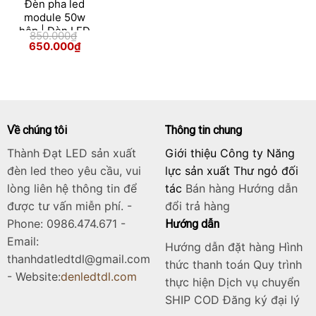
Đèn pha led
module 50w
hộp | Đèn LED
850.000
₫
pha ngoài trời
Giá
Giá
650.000
₫
gốc
hiện
50w
Skip
là:
tại
850.000₫.
là:
to
650.000₫.
content
Về chúng tôi
Thông tin chung
Thành Đạt LED sản xuất
Giới thiệu Công ty Năng
đèn led theo yêu cầu, vui
lực sản xuất Thư ngỏ đối
lòng liên hệ thông tin để
tác
Bán hàng
Hướng dẫn
được tư vấn miễn phí. -
đổi trả hàng
Phone: 0986.474.671 -
Hướng dẫn
Email:
Hướng dẫn đặt hàng Hình
thanhdatledtdl@gmail.com
thức thanh toán Quy trình
- Website:
denledtdl.com
thực hiện Dịch vụ chuyển
SHIP COD Đăng ký đại lý