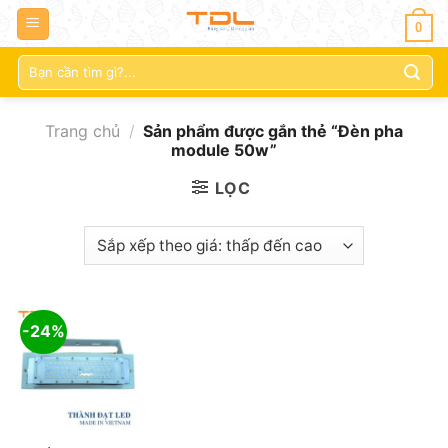
0
Tìm
kiếm:
Trang chủ
/
Sản phẩm được gắn thẻ “Đèn pha
module 50w”
LỌC
-24%