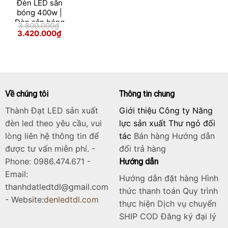
Đèn LED sân
bóng 400w |
Đèn sân bóng
3.800.000
₫
400w module
Giá
Giá
3.420.000
₫
gốc
hiện
Skip
là:
tại
3.800.000₫.
là:
to
3.420.000₫.
content
Về chúng tôi
Thông tin chung
Thành Đạt LED sản xuất
Giới thiệu Công ty Năng
đèn led theo yêu cầu, vui
lực sản xuất Thư ngỏ đối
lòng liên hệ thông tin để
tác
Bán hàng
Hướng dẫn
được tư vấn miễn phí. -
đổi trả hàng
Phone: 0986.474.671 -
Hướng dẫn
Email:
Hướng dẫn đặt hàng Hình
thanhdatledtdl@gmail.com
thức thanh toán Quy trình
- Website:
denledtdl.com
thực hiện Dịch vụ chuyển
SHIP COD Đăng ký đại lý