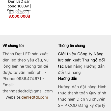
Đèn LED sân
bóng 1000w |
Đèn sân bóng
9.200.000
₫
1000w module
Giá
Giá
8.060.000
₫
gốc
hiện
Skip
là:
tại
9.200.000₫.
là:
to
8.060.000₫.
content
Về chúng tôi
Thông tin chung
Thành Đạt LED sản xuất
Giới thiệu Công ty Năng
đèn led theo yêu cầu, vui
lực sản xuất Thư ngỏ đối
lòng liên hệ thông tin để
tác
Bán hàng
Hướng dẫn
được tư vấn miễn phí. -
đổi trả hàng
Phone: 0986.474.671 -
Hướng dẫn
Email:
Hướng dẫn đặt hàng Hình
thanhdatledtdl@gmail.com
thức thanh toán Quy trình
- Website:
denledtdl.com
thực hiện Dịch vụ chuyển
SHIP COD Đăng ký đại lý