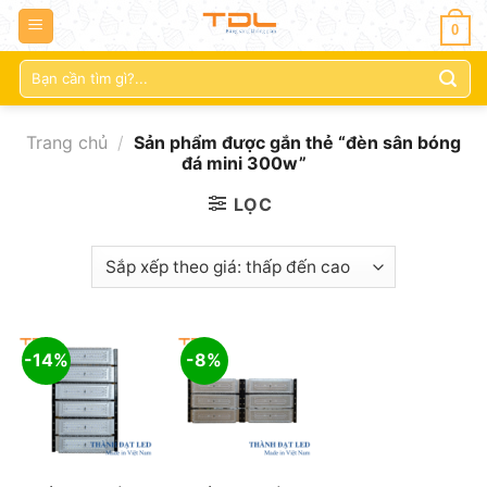
0
Tìm
kiếm:
Trang chủ
/
Sản phẩm được gắn thẻ “đèn sân bóng
đá mini 300w”
LỌC
-14%
-8%