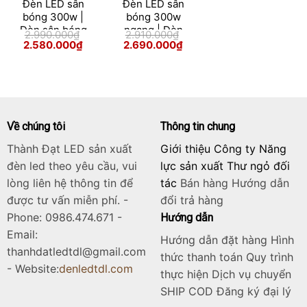
Đèn LED sân
Đèn LED sân
bóng 300w |
bóng 300w
Đèn sân bóng
ngang | Đèn
2.990.000
₫
2.910.000
₫
300w module
sân bóng
Giá
Giá
Giá
Giá
2.580.000
₫
2.690.000
₫
gốc
hiện
gốc
hiện
300w module
Skip
là:
tại
là:
tại
2.990.000₫.
là:
2.910.000₫.
là:
to
2.580.000₫.
2.690.000₫.
content
Về chúng tôi
Thông tin chung
Thành Đạt LED sản xuất
Giới thiệu Công ty Năng
đèn led theo yêu cầu, vui
lực sản xuất Thư ngỏ đối
lòng liên hệ thông tin để
tác
Bán hàng
Hướng dẫn
được tư vấn miễn phí. -
đổi trả hàng
Phone: 0986.474.671 -
Hướng dẫn
Email:
Hướng dẫn đặt hàng Hình
thanhdatledtdl@gmail.com
thức thanh toán Quy trình
- Website:
denledtdl.com
thực hiện Dịch vụ chuyển
SHIP COD Đăng ký đại lý