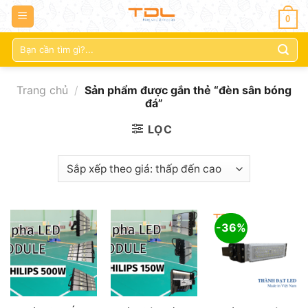
0
Tìm
kiếm:
Trang chủ
/
Sản phẩm được gắn thẻ “đèn sân bóng
đá”
LỌC
-36%