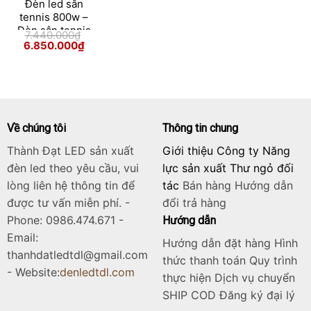
Đèn led sân
tennis 800w –
Đèn sân tennis
7.440.000
₫
800w module
Giá
Giá
6.850.000
₫
gốc
hiện
Bridgelux
Skip
là:
tại
7.440.000₫.
là:
to
6.850.000₫.
content
Về chúng tôi
Thông tin chung
Thành Đạt LED sản xuất
Giới thiệu Công ty Năng
đèn led theo yêu cầu, vui
lực sản xuất Thư ngỏ đối
lòng liên hệ thông tin để
tác
Bán hàng
Hướng dẫn
được tư vấn miễn phí. -
đổi trả hàng
Phone: 0986.474.671 -
Hướng dẫn
Email:
Hướng dẫn đặt hàng Hình
thanhdatledtdl@gmail.com
thức thanh toán Quy trình
- Website:
denledtdl.com
thực hiện Dịch vụ chuyển
SHIP COD Đăng ký đại lý