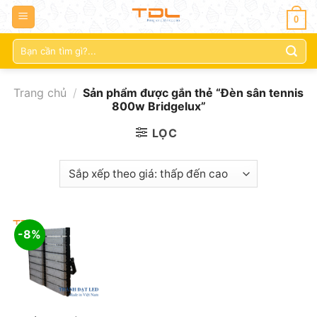
0
Tìm
kiếm:
Trang chủ
/
Sản phẩm được gắn thẻ “Đèn sân tennis
800w Bridgelux”
LỌC
-8%