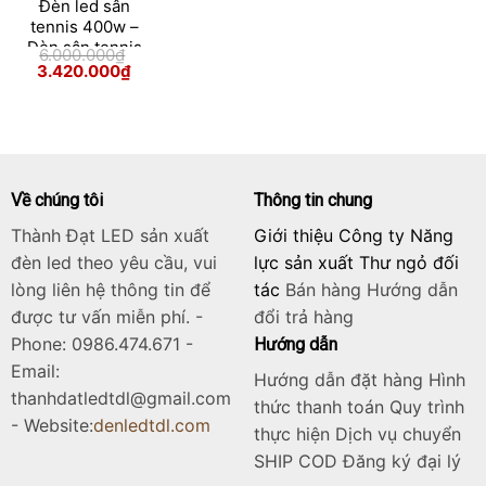
Đèn led sân
tennis 400w –
Đèn sân tennis
6.000.000
₫
400w module
Giá
Giá
3.420.000
₫
gốc
hiện
Bridgelux
Skip
là:
tại
6.000.000₫.
là:
to
3.420.000₫.
content
Về chúng tôi
Thông tin chung
Thành Đạt LED sản xuất
Giới thiệu Công ty Năng
đèn led theo yêu cầu, vui
lực sản xuất Thư ngỏ đối
lòng liên hệ thông tin để
tác
Bán hàng
Hướng dẫn
được tư vấn miễn phí. -
đổi trả hàng
Phone: 0986.474.671 -
Hướng dẫn
Email:
Hướng dẫn đặt hàng Hình
thanhdatledtdl@gmail.com
thức thanh toán Quy trình
- Website:
denledtdl.com
thực hiện Dịch vụ chuyển
SHIP COD Đăng ký đại lý