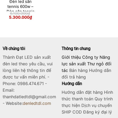
Đèn led sân
tennis 600w –
Đèn sân tennis
6.100.000
₫
600w module
Giá
Giá
5.300.000
₫
gốc
hiện
Bridgelux
Skip
là:
tại
6.100.000₫.
là:
to
5.300.000₫.
content
Về chúng tôi
Thông tin chung
Thành Đạt LED sản xuất
Giới thiệu Công ty Năng
đèn led theo yêu cầu, vui
lực sản xuất Thư ngỏ đối
lòng liên hệ thông tin để
tác
Bán hàng
Hướng dẫn
được tư vấn miễn phí. -
đổi trả hàng
Phone: 0986.474.671 -
Hướng dẫn
Email:
Hướng dẫn đặt hàng Hình
thanhdatledtdl@gmail.com
thức thanh toán Quy trình
- Website:
denledtdl.com
thực hiện Dịch vụ chuyển
SHIP COD Đăng ký đại lý