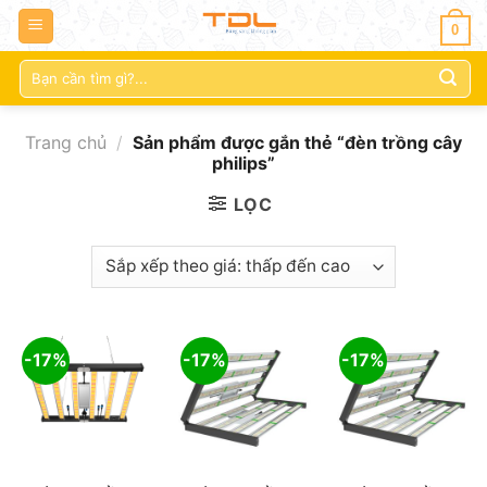
0
Tìm
kiếm:
Trang chủ
/
Sản phẩm được gắn thẻ “đèn trồng cây
philips”
LỌC
-17%
-17%
-17%