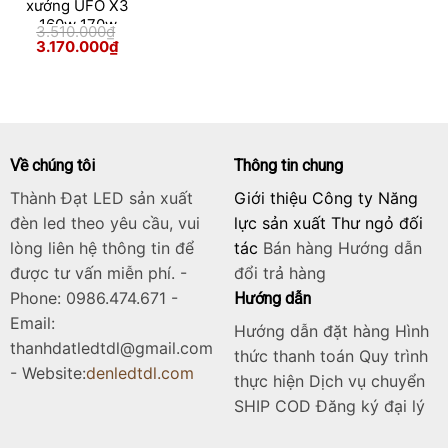
xưởng UFO X3
160w 170w
3.510.000
₫
180w 190w
Giá
Giá
3.170.000
₫
gốc
hiện
200w
là:
tại
Skip
3.510.000₫.
là:
3.170.000₫.
to
content
Về chúng tôi
Thông tin chung
Thành Đạt LED sản xuất
Giới thiệu Công ty Năng
đèn led theo yêu cầu, vui
lực sản xuất Thư ngỏ đối
lòng liên hệ thông tin để
tác
Bán hàng
Hướng dẫn
được tư vấn miễn phí. -
đổi trả hàng
Phone: 0986.474.671 -
Hướng dẫn
Email:
Hướng dẫn đặt hàng Hình
thanhdatledtdl@gmail.com
thức thanh toán Quy trình
- Website:
denledtdl.com
thực hiện Dịch vụ chuyển
SHIP COD Đăng ký đại lý