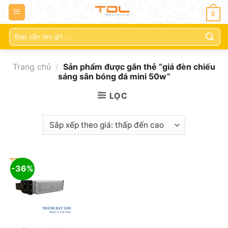
0
Tìm
kiếm:
Trang chủ
/
Sản phẩm được gắn thẻ “giá đèn chiếu
sáng sân bóng đá mini 50w”
LỌC
-36%