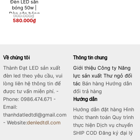
Đèn LED sân
bóng 50w |
Đèn sân bóng
900.000
₫
50w module
Giá
Giá
580.000
₫
gốc
hiện
Skip
là:
tại
900.000₫.
là:
to
580.000₫.
content
Về chúng tôi
Thông tin chung
Thành Đạt LED sản xuất
Giới thiệu Công ty Năng
đèn led theo yêu cầu, vui
lực sản xuất Thư ngỏ đối
lòng liên hệ thông tin để
tác
Bán hàng
Hướng dẫn
được tư vấn miễn phí. -
đổi trả hàng
Phone: 0986.474.671 -
Hướng dẫn
Email:
Hướng dẫn đặt hàng Hình
thanhdatledtdl@gmail.com
thức thanh toán Quy trình
- Website:
denledtdl.com
thực hiện Dịch vụ chuyển
SHIP COD Đăng ký đại lý