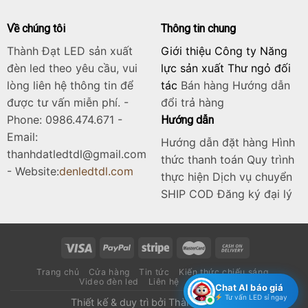
Về chúng tôi
Thông tin chung
Thành Đạt LED sản xuất
Giới thiệu Công ty Năng
đèn led theo yêu cầu, vui
lực sản xuất Thư ngỏ đối
lòng liên hệ thông tin để
tác
Bán hàng
Hướng dẫn
được tư vấn miễn phí. -
đổi trả hàng
Phone: 0986.474.671 -
Hướng dẫn
Email:
Hướng dẫn đặt hàng Hình
thanhdatledtdl@gmail.com
thức thanh toán Quy trình
- Website:
denledtdl.com
thực hiện Dịch vụ chuyển
SHIP COD Đăng ký đại lý
Trang chủ
Cửa hàng
Tin tức
Kiến thức chiếu sáng
Video đèn led
Liên hệ
Catalogue
Chat AI báo giá
Tư vấn LED sỉ ngay
Thiết kế & duy trì bởi
Thành Đạt LED