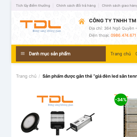
Tích lũy điểm thưởng
Chính sách đổi trả hàng
Chính sách giao hàn
CÔNG TY TNHH TM 
Địa chỉ: 364 Ngô Quyền –
Điện thoại
:
0986.474.671 
Danh mục sản phẩm
Trang chủ
Trang chủ
/
Sản phẩm được gắn thẻ “giá đèn led sân ten
-34%