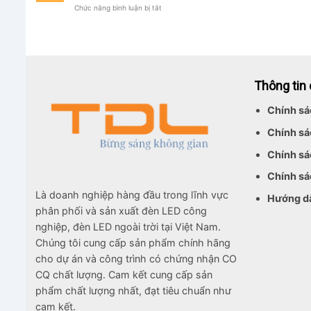
ở
Chức năng bình luận bị tắt
Chip
Nào?
Đèn
Bridgelux
Pha
Có
LED
Tốt
Module
Không?
150W
Có
Thông tin
Tiết
Kiệm
Điện
Chính sá
Không?
Chính sá
Chính sá
Chính sá
Là doanh nghiệp hàng đầu trong lĩnh vực
Hướng d
phân phối và sản xuất đèn LED công
nghiệp, đèn LED ngoài trời tại Việt Nam.
Chúng tôi cung cấp sản phẩm chính hãng
cho dự án và công trình có chứng nhận CO
CQ chất lượng. Cam kết cung cấp sản
phẩm chất lượng nhất, đạt tiêu chuẩn như
cam kết.