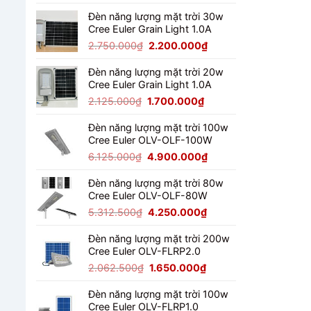
gốc
hiện
là:
tại
Đèn năng lượng mặt trời 30w
Cree Euler Grain Light 1.0A
4.487.500₫.
là:
3.590.000₫.
Giá
Giá
2.750.000
₫
2.200.000
₫
gốc
hiện
là:
tại
Đèn năng lượng mặt trời 20w
Cree Euler Grain Light 1.0A
2.750.000₫.
là:
2.200.000₫.
Giá
Giá
2.125.000
₫
1.700.000
₫
gốc
hiện
là:
tại
Đèn năng lượng mặt trời 100w
Cree Euler OLV-OLF-100W
2.125.000₫.
là:
1.700.000₫.
Giá
Giá
6.125.000
₫
4.900.000
₫
gốc
hiện
là:
tại
Đèn năng lượng mặt trời 80w
Cree Euler OLV-OLF-80W
6.125.000₫.
là:
4.900.000₫.
Giá
Giá
5.312.500
₫
4.250.000
₫
gốc
hiện
là:
tại
Đèn năng lượng mặt trời 200w
Cree Euler OLV-FLRP2.0
5.312.500₫.
là:
4.250.000₫.
Giá
Giá
2.062.500
₫
1.650.000
₫
gốc
hiện
là:
tại
Đèn năng lượng mặt trời 100w
Cree Euler OLV-FLRP1.0
2.062.500₫.
là: