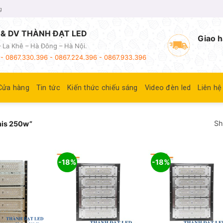
g
& DV THÀNH ĐẠT LED
Giao h
 La Khê – Hà Đông – Hà Nội.
- 0867.330.396 - 0867.224.396 - 0867.933.396
Cửa hàng
Tin tức
Kiến thức chiếu sáng
Video đèn led
Liên hệ
Sh
nis 250w”
-18%
-18%