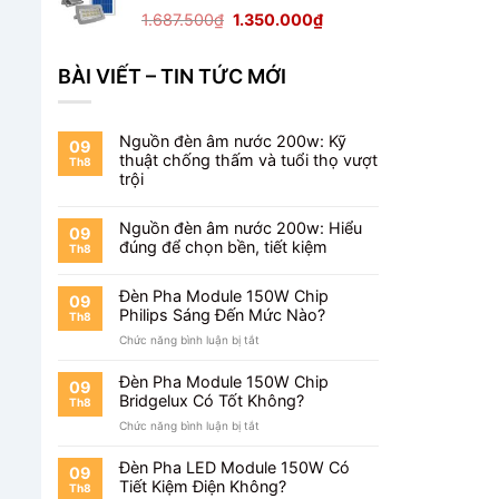
1.650.000₫.
Giá
Giá
1.687.500
₫
1.350.000
₫
gốc
hiện
là:
tại
BÀI VIẾT – TIN TỨC MỚI
1.687.500₫.
là:
1.350.000₫.
Nguồn đèn âm nước 200w: Kỹ
09
thuật chống thấm và tuổi thọ vượt
Th8
trội
Nguồn đèn âm nước 200w: Hiểu
09
đúng để chọn bền, tiết kiệm
Th8
Đèn Pha Module 150W Chip
09
Philips Sáng Đến Mức Nào?
Th8
ở
Chức năng bình luận bị tắt
Đèn
Pha
Đèn Pha Module 150W Chip
09
Module
Bridgelux Có Tốt Không?
Th8
150W
ở
Chức năng bình luận bị tắt
Chip
Đèn
Philips
Pha
Sáng
Đèn Pha LED Module 150W Có
09
Module
Đến
Tiết Kiệm Điện Không?
Th8
150W
Mức