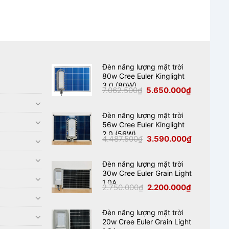
Đèn năng lượng mặt trời
80w Cree Euler Kinglight
3.0 (80W)
Giá
Giá
7.062.500
₫
5.650.000
₫
gốc
hiện
là:
tại
7.062.500₫.
là:
5.650.000₫
Đèn năng lượng mặt trời
56w Cree Euler Kinglight
2.0 (56W)
Giá
Giá
4.487.500
₫
3.590.000
₫
gốc
hiện
là:
tại
4.487.500₫.
là:
3.590.000₫
Đèn năng lượng mặt trời
30w Cree Euler Grain Light
1.0A
Giá
Giá
2.750.000
₫
2.200.000
₫
gốc
hiện
là:
tại
2.750.000₫.
là:
2.200.000₫
Đèn năng lượng mặt trời
20w Cree Euler Grain Light