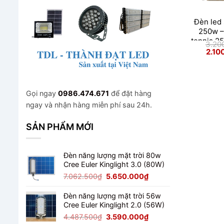
Đèn led 
250w –
tennis 2
3.20
Bri
Giá
2.10
gốc
là:
3.200
Gọi ngay
0986.474.671
để đặt hàng
ngay và nhận hàng miễn phí sau 24h.
SẢN PHẨM MỚI
Đèn năng lượng mặt trời 80w
Cree Euler Kinglight 3.0 (80W)
Giá
Giá
7.062.500
₫
5.650.000
₫
gốc
hiện
là:
tại
Đèn năng lượng mặt trời 56w
7.062.500₫.
là:
Cree Euler Kinglight 2.0 (56W)
5.650.000₫.
Giá
Giá
4.487.500
₫
3.590.000
₫