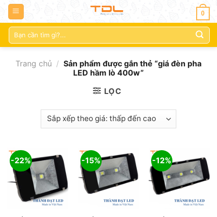
0
Tìm
kiếm:
Trang chủ
/
Sản phẩm được gắn thẻ “giá đèn pha
LED hầm lò 400w”
LỌC
-22%
-15%
-12%