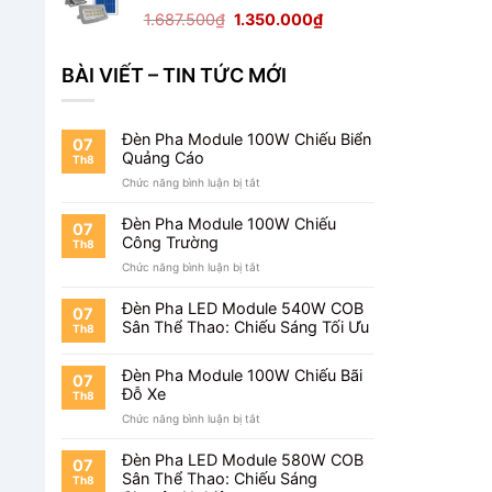
1.650.000₫.
Giá
Giá
1.687.500
₫
1.350.000
₫
gốc
hiện
là:
tại
BÀI VIẾT – TIN TỨC MỚI
1.687.500₫.
là:
1.350.000₫.
Đèn Pha Module 100W Chiếu Biển
07
Quảng Cáo
Th8
ở
Chức năng bình luận bị tắt
Đèn
Pha
Đèn Pha Module 100W Chiếu
07
Module
Công Trường
Th8
100W
ở
Chức năng bình luận bị tắt
Chiếu
Đèn
Biển
Pha
Quảng
Đèn Pha LED Module 540W COB
07
Module
Cáo
Sân Thể Thao: Chiếu Sáng Tối Ưu
Th8
100W
Chiếu
Công
Đèn Pha Module 100W Chiếu Bãi
07
Trường
Đỗ Xe
Th8
ở
Chức năng bình luận bị tắt
Đèn
Pha
Đèn Pha LED Module 580W COB
07
Module
Sân Thể Thao: Chiếu Sáng
Th8
100W