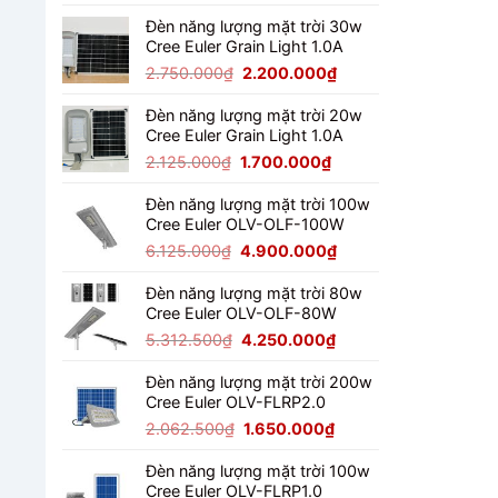
gốc
hiện
là:
tại
Đèn năng lượng mặt trời 30w
Cree Euler Grain Light 1.0A
4.487.500₫.
là:
3.590.000₫.
Giá
Giá
2.750.000
₫
2.200.000
₫
gốc
hiện
là:
tại
Đèn năng lượng mặt trời 20w
Cree Euler Grain Light 1.0A
2.750.000₫.
là:
2.200.000₫.
Giá
Giá
2.125.000
₫
1.700.000
₫
gốc
hiện
là:
tại
Đèn năng lượng mặt trời 100w
Cree Euler OLV-OLF-100W
2.125.000₫.
là:
1.700.000₫.
Giá
Giá
6.125.000
₫
4.900.000
₫
gốc
hiện
là:
tại
Đèn năng lượng mặt trời 80w
Cree Euler OLV-OLF-80W
6.125.000₫.
là:
4.900.000₫.
Giá
Giá
5.312.500
₫
4.250.000
₫
gốc
hiện
là:
tại
Đèn năng lượng mặt trời 200w
Cree Euler OLV-FLRP2.0
5.312.500₫.
là:
4.250.000₫.
Giá
Giá
2.062.500
₫
1.650.000
₫
gốc
hiện
là:
tại
Đèn năng lượng mặt trời 100w
Cree Euler OLV-FLRP1.0
2.062.500₫.
là: