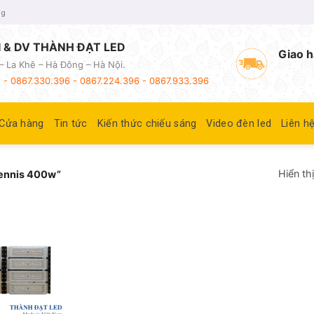
ng
 & DV THÀNH ĐẠT LED
Giao h
– La Khê – Hà Đông – Hà Nội.
 - 0867.330.396 - 0867.224.396 - 0867.933.396
Cửa hàng
Tin tức
Kiến thức chiếu sáng
Video đèn led
Liên h
Hiển th
tennis 400w”