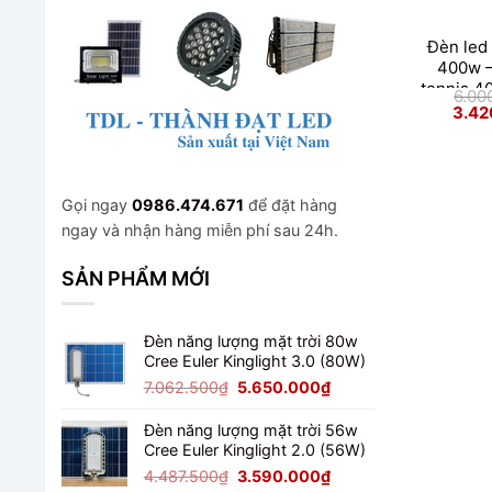
Đèn led 
400w –
tennis 4
6.00
Bri
Giá
3.42
gốc
là:
6.000
Gọi ngay
0986.474.671
để đặt hàng
ngay và nhận hàng miễn phí sau 24h.
SẢN PHẨM MỚI
Đèn năng lượng mặt trời 80w
Cree Euler Kinglight 3.0 (80W)
Giá
Giá
7.062.500
₫
5.650.000
₫
gốc
hiện
là:
tại
Đèn năng lượng mặt trời 56w
7.062.500₫.
là:
Cree Euler Kinglight 2.0 (56W)
5.650.000₫.
Giá
Giá
4.487.500
₫
3.590.000
₫