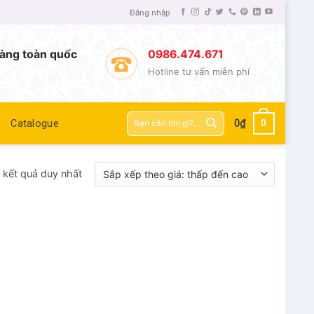
Đăng nhập
àng toàn quốc
0986.474.671
Hotline tư vấn miễn phí
Tìm
0
ệ
Catalogue
0
₫
kiếm:
ị kết quả duy nhất