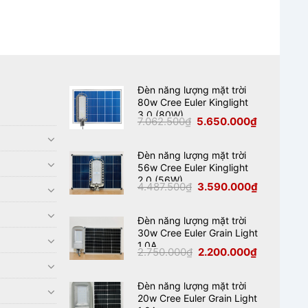
Đèn năng lượng mặt trời
80w Cree Euler Kinglight
3.0 (80W)
Giá
Giá
7.062.500
₫
5.650.000
₫
gốc
hiện
là:
tại
7.062.500₫.
là:
5.650.000₫
Đèn năng lượng mặt trời
56w Cree Euler Kinglight
2.0 (56W)
Giá
Giá
4.487.500
₫
3.590.000
₫
gốc
hiện
là:
tại
4.487.500₫.
là:
3.590.000₫
Đèn năng lượng mặt trời
30w Cree Euler Grain Light
1.0A
Giá
Giá
2.750.000
₫
2.200.000
₫
gốc
hiện
là:
tại
2.750.000₫.
là:
2.200.000₫
Đèn năng lượng mặt trời
20w Cree Euler Grain Light