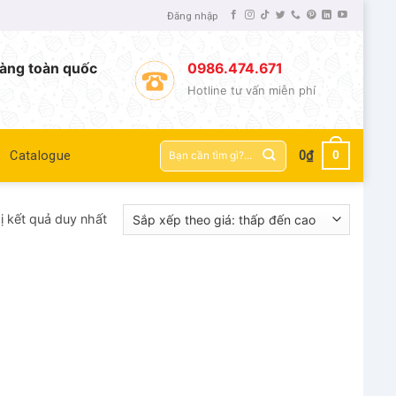
Đăng nhập
àng toàn quốc
0986.474.671
Hotline tư vấn miễn phí
Tìm
0
Catalogue
0
₫
kiếm:
ị kết quả duy nhất