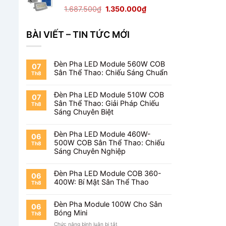
1.650.000₫.
Giá
Giá
1.687.500
₫
1.350.000
₫
gốc
hiện
là:
tại
BÀI VIẾT – TIN TỨC MỚI
1.687.500₫.
là:
1.350.000₫.
Đèn Pha LED Module 560W COB
07
Sân Thể Thao: Chiếu Sáng Chuẩn
Th8
Đèn Pha LED Module 510W COB
07
Sân Thể Thao: Giải Pháp Chiếu
Th8
Sáng Chuyên Biệt
Đèn Pha LED Module 460W-
06
500W COB Sân Thể Thao: Chiếu
Th8
Sáng Chuyên Nghiệp
Đèn Pha LED Module COB 360-
06
400W: Bí Mật Sân Thể Thao
Th8
Đèn Pha Module 100W Cho Sân
06
Bóng Mini
Th8
ở
Chức năng bình luận bị tắt