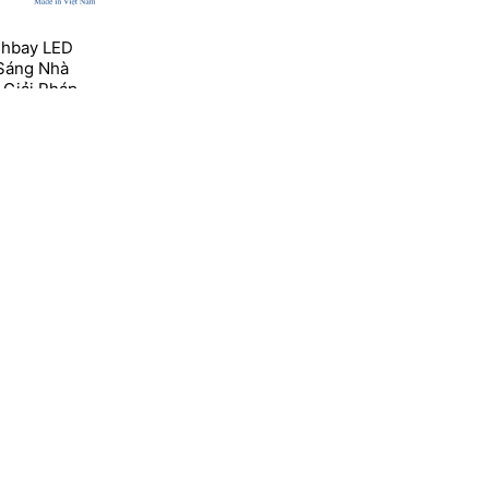
ghbay LED
Sáng Nhà
 Giải Pháp
Cho Không
ng Nghiệp