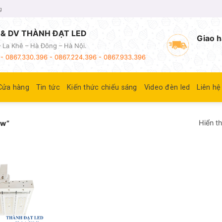
g
& DV THÀNH ĐẠT LED
Giao h
 La Khê – Hà Đông – Hà Nội.
- 0867.330.396 - 0867.224.396 - 0867.933.396
Cửa hàng
Tin tức
Kiến thức chiếu sáng
Video đèn led
Liên hệ
Hiển th
0w”