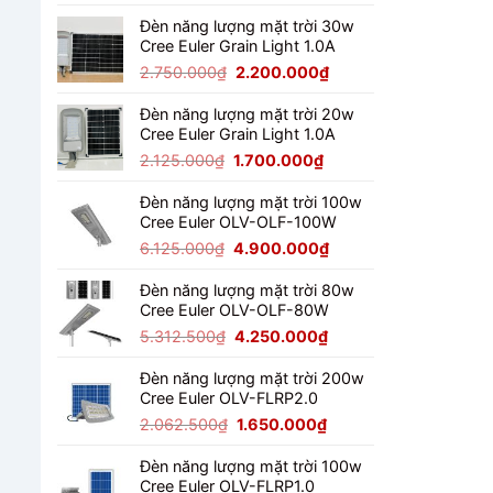
gốc
hiện
là:
tại
Đèn năng lượng mặt trời 30w
Cree Euler Grain Light 1.0A
4.487.500₫.
là:
3.590.000₫.
Giá
Giá
2.750.000
₫
2.200.000
₫
gốc
hiện
là:
tại
Đèn năng lượng mặt trời 20w
Cree Euler Grain Light 1.0A
2.750.000₫.
là:
2.200.000₫.
Giá
Giá
2.125.000
₫
1.700.000
₫
gốc
hiện
là:
tại
Đèn năng lượng mặt trời 100w
Cree Euler OLV-OLF-100W
2.125.000₫.
là:
1.700.000₫.
Giá
Giá
6.125.000
₫
4.900.000
₫
gốc
hiện
là:
tại
Đèn năng lượng mặt trời 80w
Cree Euler OLV-OLF-80W
6.125.000₫.
là:
4.900.000₫.
Giá
Giá
5.312.500
₫
4.250.000
₫
gốc
hiện
là:
tại
Đèn năng lượng mặt trời 200w
Cree Euler OLV-FLRP2.0
5.312.500₫.
là:
4.250.000₫.
Giá
Giá
2.062.500
₫
1.650.000
₫
gốc
hiện
là:
tại
Đèn năng lượng mặt trời 100w
Cree Euler OLV-FLRP1.0
2.062.500₫.
là: