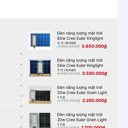
Đèn năng lượng mặt trời
80w Cree Euler Kinglight
3.0 (80W)
Giá
Giá
7.062.500
₫
5.650.000
₫
gốc
hiện
là:
tại
7.062.500₫.
là:
5.650.000₫
Đèn năng lượng mặt trời
56w Cree Euler Kinglight
2.0 (56W)
Giá
Giá
4.487.500
₫
3.590.000
₫
gốc
hiện
là:
tại
4.487.500₫.
là:
3.590.000₫
Đèn năng lượng mặt trời
30w Cree Euler Grain Light
1.0A
Giá
Giá
2.750.000
₫
2.200.000
₫
gốc
hiện
là:
tại
2.750.000₫.
là:
2.200.000₫
Đèn năng lượng mặt trời
20w Cree Euler Grain Light
1.0A
Giá
Giá
2.125.000
₫
1.700.000
₫