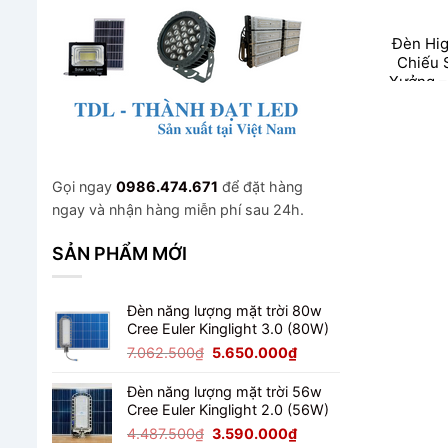
Đèn Hi
Chiếu 
Xưởng –
Tối Ưu 
Gian Cô
Gọi ngay
0986.474.671
để đặt hàng
ngay và nhận hàng miễn phí sau 24h.
SẢN PHẨM MỚI
Đèn năng lượng mặt trời 80w
Cree Euler Kinglight 3.0 (80W)
Giá
Giá
7.062.500
₫
5.650.000
₫
gốc
hiện
là:
tại
Đèn năng lượng mặt trời 56w
7.062.500₫.
là:
Cree Euler Kinglight 2.0 (56W)
5.650.000₫.
Giá
Giá
4.487.500
₫
3.590.000
₫