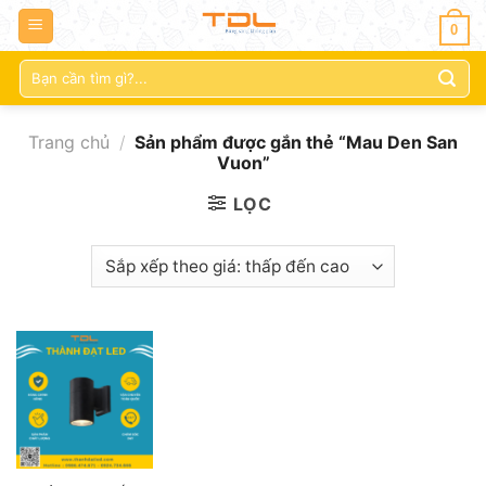
0
Tìm
kiếm:
Trang chủ
/
Sản phẩm được gắn thẻ “Mau Den San
Vuon”
LỌC