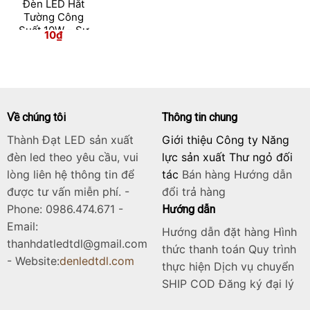
Đèn LED Hắt
Tường Công
Suất 10W – Sự
10
₫
Lựa Chọn Lý
Tưởng Cho
Skip
Chiếu Sáng
to
Trang Trí
content
Về chúng tôi
Thông tin chung
Thành Đạt LED sản xuất
Giới thiệu Công ty Năng
đèn led theo yêu cầu, vui
lực sản xuất Thư ngỏ đối
lòng liên hệ thông tin để
tác
Bán hàng
Hướng dẫn
được tư vấn miễn phí. -
đổi trả hàng
Phone: 0986.474.671 -
Hướng dẫn
Email:
Hướng dẫn đặt hàng Hình
thanhdatledtdl@gmail.com
thức thanh toán Quy trình
- Website:
denledtdl.com
thực hiện Dịch vụ chuyển
SHIP COD Đăng ký đại lý