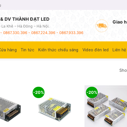
g
& DV THÀNH ĐẠT LED
Giao h
 La Khê – Hà Đông – Hà Nội.
- 0867.330.396 - 0867.224.396 - 0867.933.396
Cửa hàng
Tin tức
Kiến thức chiếu sáng
Video đèn led
Liên hệ
Show
-20%
-20%