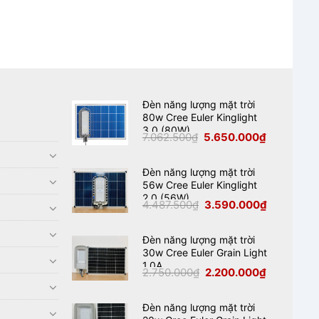
Đèn năng lượng mặt trời
80w Cree Euler Kinglight
3.0 (80W)
Giá
Giá
7.062.500
₫
5.650.000
₫
gốc
hiện
là:
tại
7.062.500₫.
là:
5.650.000₫
Đèn năng lượng mặt trời
56w Cree Euler Kinglight
2.0 (56W)
Giá
Giá
4.487.500
₫
3.590.000
₫
gốc
hiện
là:
tại
4.487.500₫.
là:
3.590.000₫
Đèn năng lượng mặt trời
30w Cree Euler Grain Light
1.0A
Giá
Giá
2.750.000
₫
2.200.000
₫
gốc
hiện
là:
tại
2.750.000₫.
là:
2.200.000₫
Đèn năng lượng mặt trời