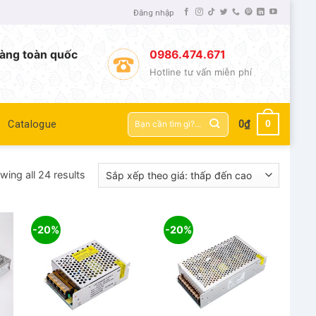
Đăng nhập
àng toàn quốc
0986.474.671
Hotline tư vấn miễn phí
Tìm
0
Catalogue
0
₫
kiếm:
ing all 24 results
-20%
-20%