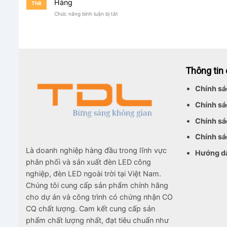
Hàng
Th8
100W
ở
Chức năng bình luận bị tắt
Chiếu
Đèn
Bãi
Pha
Đỗ
Module
Xe
100W
Cho
Kho
Thông tin
Hàng
Chính sá
Chính sá
Chính sá
Chính sá
Là doanh nghiệp hàng đầu trong lĩnh vực
Hướng d
phân phối và sản xuất đèn LED công
nghiệp, đèn LED ngoài trời tại Việt Nam.
Chúng tôi cung cấp sản phẩm chính hãng
cho dự án và công trình có chứng nhận CO
CQ chất lượng. Cam kết cung cấp sản
phẩm chất lượng nhất, đạt tiêu chuẩn như