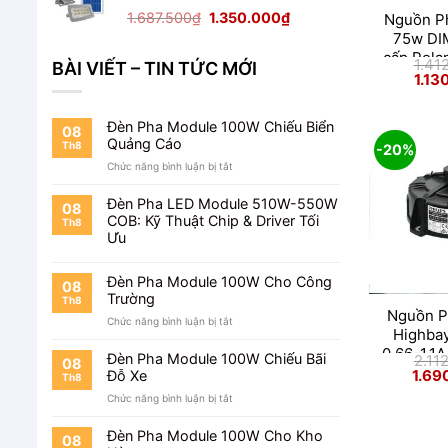
1.650.000₫.
Giá
Giá
1.687.500
₫
1.350.000
₫
Nguồn Ph
gốc
hiện
75w DIM
là:
tại
cấp Pola
1.41
BÀI VIẾT – TIN TỨC MỚI
1.687.500₫.
là:
S1 230V
Giá
1.13
gốc
1.350.000₫.
là:
1.412
Đèn Pha Module 100W Chiếu Biển
08
Quảng Cáo
Th8
-20%
ở
Chức năng bình luận bị tắt
Đèn
Pha
Đèn Pha LED Module 510W-550W
08
Module
COB: Kỹ Thuật Chip & Driver Tối
Th8
100W
Ưu
Chiếu
Biển
Quảng
Đèn Pha Module 100W Cho Công
08
Cáo
Trường
Th8
Nguồn P
ở
Chức năng bình luận bị tắt
Highba
Đèn
0.66-1.1
Pha
Đèn Pha Module 100W Chiếu Bãi
2.11
08
Module
Giá
1.69
Đỗ Xe
Th8
gốc
100W
là:
ở
Chức năng bình luận bị tắt
Cho
2.112
Đèn
Công
Pha
Trường
Đèn Pha Module 100W Cho Kho
08
Module