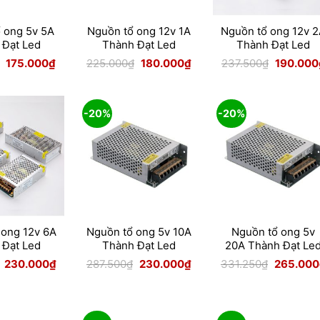
 ong 5v 5A
Nguồn tổ ong 12v 1A
Nguồn tổ ong 12v 
 Đạt Led
Thành Đạt Led
Thành Đạt Led
Giá
Giá
Giá
Giá
Giá
175.000
₫
225.000
₫
180.000
₫
237.500
₫
190.000
gốc
hiện
gốc
hiện
gốc
là:
tại
là:
tại
là:
218.750₫.
là:
225.000₫.
là:
237.500₫.
175.000₫.
180.000₫.
-20%
-20%
 ong 12v 6A
Nguồn tổ ong 5v 10A
Nguồn tổ ong 5v
 Đạt Led
Thành Đạt Led
20A Thành Đạt Le
Giá
Giá
Giá
Giá
Giá
230.000
₫
287.500
₫
230.000
₫
331.250
₫
265.000
gốc
hiện
gốc
hiện
gốc
là:
tại
là:
tại
là:
287.500₫.
là:
287.500₫.
là:
331.250₫.
230.000₫.
230.000₫.