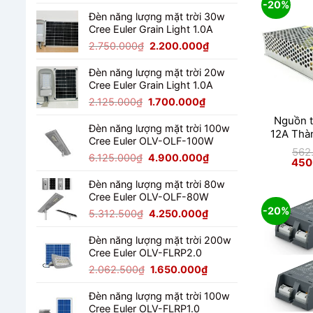
gốc
hiện
-20%
là:
tại
Đèn năng lượng mặt trời 30w
Cree Euler Grain Light 1.0A
4.487.500₫.
là:
3.590.000₫.
Giá
Giá
2.750.000
₫
2.200.000
₫
gốc
hiện
là:
tại
Đèn năng lượng mặt trời 20w
Cree Euler Grain Light 1.0A
2.750.000₫.
là:
2.200.000₫.
Giá
Giá
2.125.000
₫
1.700.000
₫
gốc
hiện
Nguồn t
là:
tại
Đèn năng lượng mặt trời 100w
12A Thà
Cree Euler OLV-OLF-100W
2.125.000₫.
là:
562
1.700.000₫.
Giá
Giá
6.125.000
₫
4.900.000
₫
Giá
450
gốc
gốc
hiện
là:
là:
tại
Đèn năng lượng mặt trời 80w
562.
Cree Euler OLV-OLF-80W
6.125.000₫.
là:
4.900.000₫.
-20%
Giá
Giá
5.312.500
₫
4.250.000
₫
gốc
hiện
là:
tại
Đèn năng lượng mặt trời 200w
Cree Euler OLV-FLRP2.0
5.312.500₫.
là:
4.250.000₫.
Giá
Giá
2.062.500
₫
1.650.000
₫
gốc
hiện
là:
tại
Đèn năng lượng mặt trời 100w
Cree Euler OLV-FLRP1.0
2.062.500₫.
là: