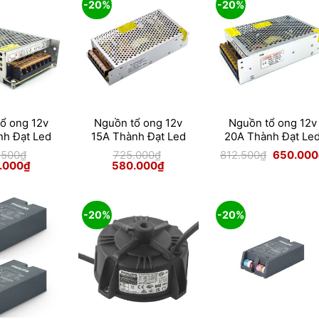
-20%
-20%
ổ ong 12v
Nguồn tổ ong 12v
Nguồn tổ ong 12v
nh Đạt Led
15A Thành Đạt Led
20A Thành Đạt Le
Giá
.500
₫
725.000
₫
812.500
₫
650.000
gốc
Giá
Giá
Giá
.000
₫
580.000
₫
là:
hiện
gốc
hiện
812.500₫.
tại
là:
tại
500₫.
là:
725.000₫.
là:
450.000₫.
580.000₫.
-20%
-20%
Skip
to
content