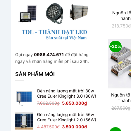
Nguồn tổ
Thành
218.750
₫
-20%
Gọi ngay
0986.474.671
để đặt hàng
ngay và nhận hàng miễn phí sau 24h.
SẢN PHẨM MỚI
Đèn năng lượng mặt trời 80w
Nguồn tổ
Cree Euler Kinglight 3.0 (80W)
Thành
Giá
Giá
7.062.500
₫
5.650.000
₫
287.500
₫
gốc
hiện
là:
tại
Đèn năng lượng mặt trời 56w
7.062.500₫.
là:
Cree Euler Kinglight 2.0 (56W)
5.650.000₫.
Giá
Giá
4.487.500
₫
3.590.000
₫