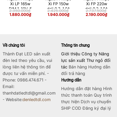
Xi LP 165w
Xi FP 150w
Xi FP 220w
DIM 1-10V, 5
dali 0.3-1.0A
dali 0.2-1.0A
2.350.000
₫
2.425.000
₫
2.737.500
₫
cấp Poland
SNLDAE 230V
SNLDAE 230V
Giá
Giá
Giá
Giá
Giá
Giá
1.880.000
₫
1.940.000
₫
2.190.000
₫
gốc
hiện
gốc
hiện
gốc
hiện
0.3-1.0A S1
S240 sXt
C170 sXt
là:
tại
là:
tại
là:
tại
230V C170 sXt
Poland
Poland
2.350.000₫.
là:
2.425.000₫.
là:
2.737.500₫.
là:
1.880.000₫.
1.940.000₫.
2.190
Về chúng tôi
Thông tin chung
Thành Đạt LED sản xuất
Giới thiệu Công ty Năng
đèn led theo yêu cầu, vui
lực sản xuất Thư ngỏ đối
lòng liên hệ thông tin để
tác
Bán hàng
Hướng dẫn
được tư vấn miễn phí. -
đổi trả hàng
Phone: 0986.474.671 -
Hướng dẫn
Email:
Hướng dẫn đặt hàng Hình
thanhdatledtdl@gmail.com
thức thanh toán Quy trình
- Website:
denledtdl.com
thực hiện Dịch vụ chuyển
SHIP COD Đăng ký đại lý