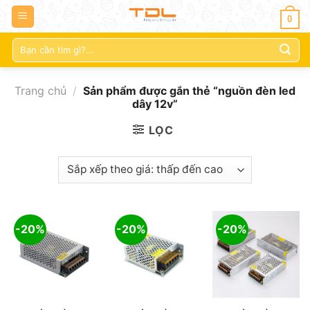
0
Tìm
kiếm:
Trang chủ
/
Sản phẩm được gắn thẻ “nguồn đèn led
dây 12v”
LỌC
-20%
-20%
-20%