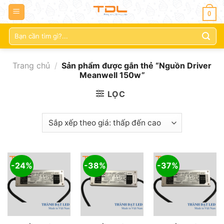
0
Tìm
kiếm:
Trang chủ
/
Sản phẩm được gắn thẻ “Nguồn Driver
Meanwell 150w”
LỌC
-24%
-38%
-37%