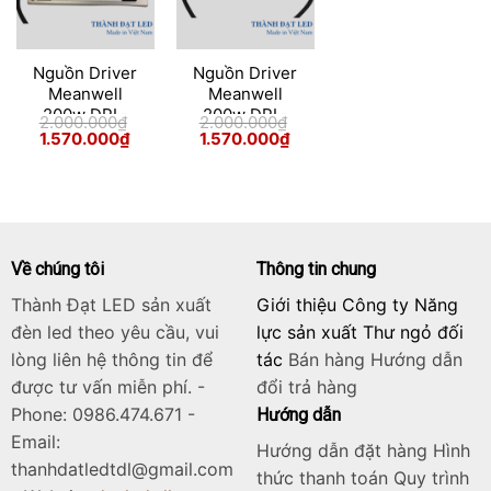
Nguồn Driver
Nguồn Driver
Meanwell
Meanwell
200w DPL-
200w DPL-
2.000.000
₫
2.000.000
₫
ELG-200-36A-
ELG-200-48A-
Giá
Giá
Giá
Giá
1.570.000
₫
1.570.000
₫
gốc
hiện
gốc
hiện
3Y
3Y
là:
tại
là:
tại
2.000.000₫.
là:
2.000.000₫.
là:
1.570.000₫.
1.570.000₫.
Về chúng tôi
Thông tin chung
Thành Đạt LED sản xuất
Giới thiệu Công ty Năng
đèn led theo yêu cầu, vui
lực sản xuất Thư ngỏ đối
lòng liên hệ thông tin để
tác
Bán hàng
Hướng dẫn
được tư vấn miễn phí. -
đổi trả hàng
Phone: 0986.474.671 -
Hướng dẫn
Email:
Hướng dẫn đặt hàng Hình
thanhdatledtdl@gmail.com
thức thanh toán Quy trình