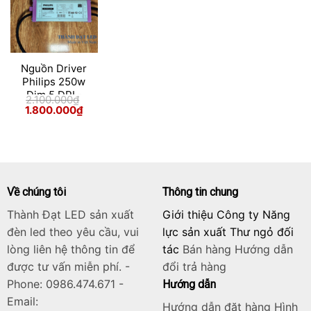
Nguồn Driver
Philips 250w
Dim 5 DPL-
2.100.000
₫
XiLP250W-PL
Giá
Giá
1.800.000
₫
gốc
hiện
là:
tại
2.100.000₫.
là:
1.800.000₫.
Về chúng tôi
Thông tin chung
Thành Đạt LED sản xuất
Giới thiệu Công ty Năng
đèn led theo yêu cầu, vui
lực sản xuất Thư ngỏ đối
lòng liên hệ thông tin để
tác
Bán hàng
Hướng dẫn
được tư vấn miễn phí. -
đổi trả hàng
Phone: 0986.474.671 -
Hướng dẫn
Email:
Hướng dẫn đặt hàng Hình