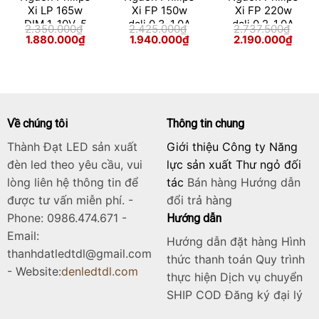
Xi LP 165w
Xi FP 150w
Xi FP 220w
DIM 1-10V, 5
dali 0.3-1.0A
dali 0.2-1.0A
2.350.000
₫
2.425.000
₫
2.737.500
₫
cấp Poland
SNLDAE 230V
SNLDAE 230V
Giá
Giá
Giá
Giá
Giá
Giá
1.880.000
₫
1.940.000
₫
2.190.000
₫
gốc
hiện
gốc
hiện
gốc
hiện
0.3-1.0A S1
S240 sXt
C170 sXt
là:
tại
là:
tại
là:
tại
230V C170 sXt
Poland
Poland
2.350.000₫.
là:
2.425.000₫.
là:
2.737.500₫.
là:
1.880.000₫.
1.940.000₫.
2.190
Về chúng tôi
Thông tin chung
Thành Đạt LED sản xuất
Giới thiệu Công ty Năng
đèn led theo yêu cầu, vui
lực sản xuất Thư ngỏ đối
lòng liên hệ thông tin để
tác
Bán hàng
Hướng dẫn
được tư vấn miễn phí. -
đổi trả hàng
Phone: 0986.474.671 -
Hướng dẫn
Email:
Hướng dẫn đặt hàng Hình
thanhdatledtdl@gmail.com
thức thanh toán Quy trình
- Website:
denledtdl.com
thực hiện Dịch vụ chuyển
SHIP COD Đăng ký đại lý