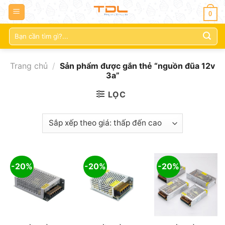
0
Tìm
kiếm:
Trang chủ
/
Sản phẩm được gắn thẻ “nguồn đũa 12v
3a”
LỌC
-20%
-20%
-20%