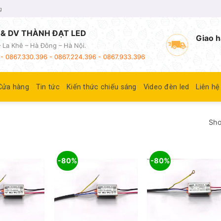
g
& DV THÀNH ĐẠT LED
Giao h
 La Khê – Hà Đông – Hà Nội.
- 0867.330.396 - 0867.224.396 - 0867.933.396
Cửa hàng
Tin tức
Kiến thức chiếu sáng
Video đèn led
Liên hệ
Sho
-80%
-80%