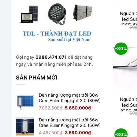
Nguồn d
led S
(GSE-5
50
-80%
Gọi ngay
0986.474.671
để đặt hàng
ngay và nhận hàng miễn phí sau 24h.
SẢN PHẨM MỚI
Đèn năng lượng mặt trời 80w
Nguồn d
Cree Euler Kinglight 3.0 (80W)
led S
Giá
Giá
7.062.500
₫
5.650.000
₫
(GSE-8
50
gốc
hiện
là:
tại
Đèn năng lượng mặt trời 56w
7.062.500₫.
là:
Cree Euler Kinglight 2.0 (56W)
5.650.000₫.
Giá
Giá
4.487.500
₫
3.590.000
₫
-80%