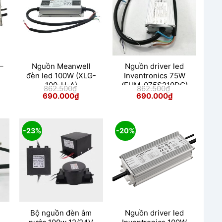
–
Nguồn Meanwell
Nguồn driver led
đèn led 100W (XLG-
Inventronics 75W
100-H-A)
(EUM-075S210DG)
862.500
₫
862.500
₫
Giá
Giá
Giá
Giá
690.000
₫
690.000
₫
gốc
hiện
gốc
hiện
là:
tại
là:
tại
862.500₫.
là:
862.500₫.
là:
000₫.
690.000₫.
690.000₫.
-23%
-20%
Bộ nguồn đèn âm
Nguồn driver led