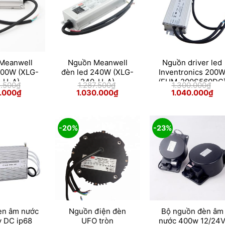
Meanwell
Nguồn Meanwell
Nguồn driver led
200W (XLG-
đèn led 240W (XLG-
Inventronics 200
-H-A)
240-H-A)
(EUM-200S560DG
2.500
₫
1.287.500
₫
1.300.000
₫
Giá
Giá
Giá
Giá
Giá
.000
₫
1.030.000
₫
1.040.000
₫
hiện
gốc
hiện
gốc
hiệ
tại
là:
tại
là:
tại
.500₫.
là:
1.287.500₫.
là:
1.300.000₫.
là:
930.000₫.
1.030.000₫.
1.0
-20%
-23%
èn âm nước
Nguồn điện đèn
Bộ nguồn đèn âm
v DC ip68
UFO tròn
nước 400w 12/24