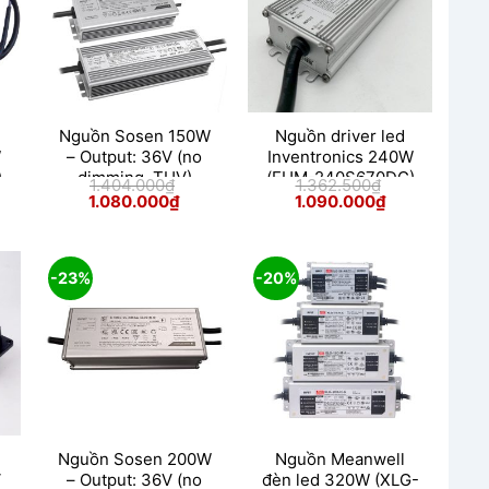
Nguồn Sosen 150W
Nguồn driver led
W
– Output: 36V (no
Inventronics 240W
)
dimming, TUV)
(EUM-240S670DG)
1.404.000
₫
1.362.500
₫
Giá
Giá
Giá
Giá
1.080.000
₫
1.090.000
₫
n
gốc
hiện
gốc
hiện
là:
tại
là:
tại
1.404.000₫.
là:
1.362.500₫.
là:
40.000₫.
1.080.000₫.
1.090.000₫.
-23%
-20%
Nguồn Sosen 200W
Nguồn Meanwell
V
– Output: 36V (no
đèn led 320W (XLG-