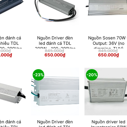
èn đánh cá
Nguồn Driver đèn
Nguồn Sosen 70W 
nhiễu TDL
led đánh cá TDL
Output: 36V (no
100~290Vac
200W – 100~290Vac
dimming, TUV)
.000
₫
845.000
₫
845.000
₫
 Out 32Vdc
50/60Hz; Out 48Vdc
Giá
Giá
Giá
Giá
Giá
.000
₫
650.000
₫
650.000
₫
hiện
gốc
hiện
gốc
hiện
tại
là:
tại
là:
tại
000₫.
là:
845.000₫.
là:
845.000₫.
là:
650.000₫.
650.000₫.
650.
-23%
-20%
Skip
to
content
èn đánh cá
Nguồn Driver đèn
Nguồn driver led