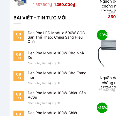
Nguồn đ
1.650.000₫.
Giá
Giá
1.687.500
₫
1.350.000
₫
chống 
gốc
hiện
100W 1
455
là:
tại
50/60Hz;
Giá
350
BÀI VIẾT – TIN TỨC MỚI
1.687.500₫.
là:
gốc
là:
1.350.000₫.
455.
Đèn Pha LED Module 590W COB
08
-23%
Sân Thể Thao: Chiếu Sáng Hiệu
Th8
Quả
Đèn Pha Module 100W Cho Nhà
08
Xe
Th8
ở
Chức năng bình luận bị tắt
Đèn
Pha
Đèn Pha Module 100W Cho Trang
08
Module
Trại
Nguồn đ
Th8
100W
chống 
ở
Chức năng bình luận bị tắt
Cho
150W 1
Đèn
Nhà
715.000
₫
Pha
50/60Hz;
Xe
Đèn Pha Module 100W Chiếu Sân
08
Module
Vườn
Th8
100W
ở
Chức năng bình luận bị tắt
Cho
-23%
Đèn
Trang
Pha
Trại
Đèn Pha Module 100W Chiếu
08
Module