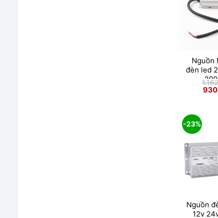
Nguồn 
đèn led 
200
1.16
Giá
930
gốc
là:
1.162
-23%
Nguồn đ
12v 24