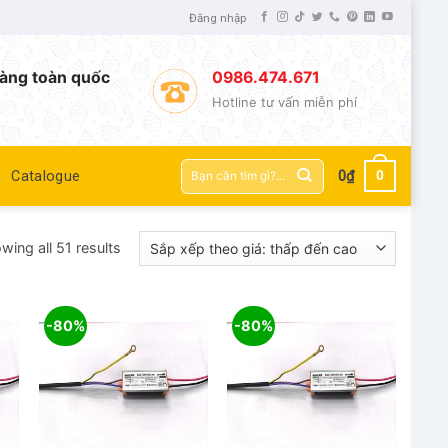
Đăng nhập
àng toàn quốc
0986.474.671
Hotline tư vấn miễn phí
Tìm
0
Catalogue
0
₫
kiếm:
wing all 51 results
-80%
-80%