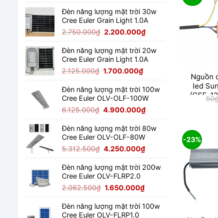
gốc
hiện
là:
tại
Đèn năng lượng mặt trời 30w
Cree Euler Grain Light 1.0A
4.487.500₫.
là:
3.590.000₫.
Giá
Giá
2.750.000
₫
2.200.000
₫
gốc
hiện
là:
tại
Đèn năng lượng mặt trời 20w
Cree Euler Grain Light 1.0A
2.750.000₫.
là:
2.200.000₫.
Giá
Giá
2.125.000
₫
1.700.000
₫
Nguồn d
gốc
hiện
led Su
là:
tại
Đèn năng lượng mặt trời 100w
(GSE-1
50
Cree Euler OLV-OLF-100W
2.125.000₫.
là:
1.700.000₫.
Giá
Giá
6.125.000
₫
4.900.000
₫
gốc
hiện
là:
tại
Đèn năng lượng mặt trời 80w
Cree Euler OLV-OLF-80W
6.125.000₫.
là:
-23%
4.900.000₫.
Giá
Giá
5.312.500
₫
4.250.000
₫
gốc
hiện
là:
tại
Đèn năng lượng mặt trời 200w
Cree Euler OLV-FLRP2.0
5.312.500₫.
là:
4.250.000₫.
Giá
Giá
2.062.500
₫
1.650.000
₫
gốc
hiện
là:
tại
Đèn năng lượng mặt trời 100w
Cree Euler OLV-FLRP1.0
2.062.500₫.
là: