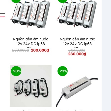
Nguồn đèn âm nước
Nguồn đèn âm nước
12v 24v DC ip68
12v 24v DC ip68
30w
50w
Giá
Giá
260.000
₫
200.000
₫
364.000
₫
gốc
hiện
Giá
Giá
280.000
₫
là:
tại
gốc
hiện
260.000₫.
là:
là:
tại
200.000₫.
364.000₫.
là:
280.000₫.
-20%
-23%