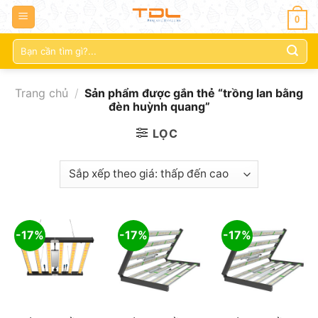
0
Tìm
kiếm:
Trang chủ
/
Sản phẩm được gắn thẻ “trồng lan bằng
đèn huỳnh quang”
LỌC
-17%
-17%
-17%