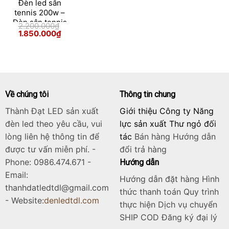
Đèn led sân
tennis 200w –
Đèn sân tennis
2.200.000
₫
200w module
Giá
Giá
1.850.000
₫
gốc
hiện
Bridgelux
Skip
là:
tại
2.200.000₫.
là:
to
1.850.000₫.
content
Về chúng tôi
Thông tin chung
Thành Đạt LED sản xuất
Giới thiệu Công ty Năng
đèn led theo yêu cầu, vui
lực sản xuất Thư ngỏ đối
lòng liên hệ thông tin để
tác
Bán hàng
Hướng dẫn
được tư vấn miễn phí. -
đổi trả hàng
Phone: 0986.474.671 -
Hướng dẫn
Email:
Hướng dẫn đặt hàng Hình
thanhdatledtdl@gmail.com
thức thanh toán Quy trình
- Website:
denledtdl.com
thực hiện Dịch vụ chuyển
SHIP COD Đăng ký đại lý