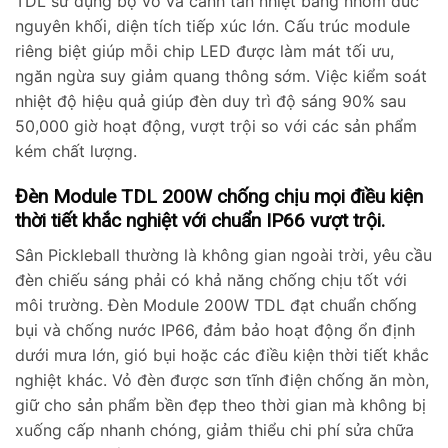
TDL sử dụng bộ vỏ và cánh tản nhiệt bằng nhôm đúc
nguyên khối, diện tích tiếp xúc lớn. Cấu trúc module
riêng biệt giúp mỗi chip LED được làm mát tối ưu,
Skip
ngăn ngừa suy giảm quang thông sớm. Việc kiểm soát
to
nhiệt độ hiệu quả giúp đèn duy trì độ sáng 90% sau
content
50,000 giờ hoạt động, vượt trội so với các sản phẩm
kém chất lượng.
Đèn Module TDL 200W chống chịu mọi điều kiện
thời tiết khắc nghiệt với chuẩn IP66 vượt trội.
Sân Pickleball thường là không gian ngoài trời, yêu cầu
đèn chiếu sáng phải có khả năng chống chịu tốt với
môi trường. Đèn Module 200W TDL đạt chuẩn chống
bụi và chống nước IP66, đảm bảo hoạt động ổn định
dưới mưa lớn, gió bụi hoặc các điều kiện thời tiết khắc
nghiệt khác. Vỏ đèn được sơn tĩnh điện chống ăn mòn,
giữ cho sản phẩm bền đẹp theo thời gian mà không bị
xuống cấp nhanh chóng, giảm thiểu chi phí sửa chữa