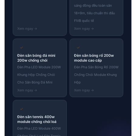
sáng đồng đều toàn sân
18×9m, tiêu chuẩn thi đấu
FIVB quốc tế
✓
✓
Đèn sân bóng đá mini
Đèn sân bóng rổ 200w
200w chống chói
module cao cấp
Đèn Pha LED Module 200W
Đèn Pha Sân Bóng Rổ 200W
Khung Hộp Chống Chói
Chống Chói Module Khung
Cho Sân Bóng Đá Mini
Hộp
✓
Đèn sân tennis 400w
module chống chói loá
Đèn Pha LED Module 400W
Chống Chói Loá Sân Tennis