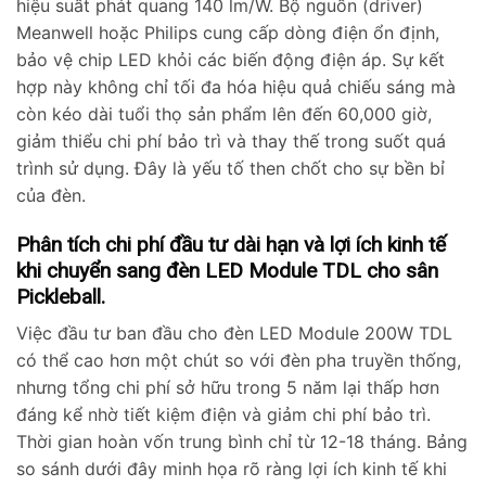
hiệu suất phát quang 140 lm/W. Bộ nguồn (driver)
Meanwell hoặc Philips cung cấp dòng điện ổn định,
bảo vệ chip LED khỏi các biến động điện áp. Sự kết
hợp này không chỉ tối đa hóa hiệu quả chiếu sáng mà
còn kéo dài tuổi thọ sản phẩm lên đến 60,000 giờ,
giảm thiểu chi phí bảo trì và thay thế trong suốt quá
trình sử dụng. Đây là yếu tố then chốt cho sự bền bỉ
của đèn.
Phân tích chi phí đầu tư dài hạn và lợi ích kinh tế
khi chuyển sang đèn LED Module TDL cho sân
Pickleball.
Việc đầu tư ban đầu cho đèn LED Module 200W TDL
có thể cao hơn một chút so với đèn pha truyền thống,
nhưng tổng chi phí sở hữu trong 5 năm lại thấp hơn
đáng kể nhờ tiết kiệm điện và giảm chi phí bảo trì.
Thời gian hoàn vốn trung bình chỉ từ 12-18 tháng. Bảng
so sánh dưới đây minh họa rõ ràng lợi ích kinh tế khi