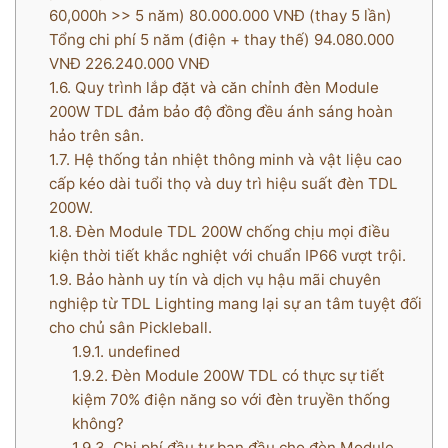
60,000h >> 5 năm) 80.000.000 VNĐ (thay 5 lần)
Tổng chi phí 5 năm (điện + thay thế) 94.080.000
VNĐ 226.240.000 VNĐ
1.6.
Quy trình lắp đặt và căn chỉnh đèn Module
200W TDL đảm bảo độ đồng đều ánh sáng hoàn
hảo trên sân.
1.7.
Hệ thống tản nhiệt thông minh và vật liệu cao
cấp kéo dài tuổi thọ và duy trì hiệu suất đèn TDL
200W.
1.8.
Đèn Module TDL 200W chống chịu mọi điều
kiện thời tiết khắc nghiệt với chuẩn IP66 vượt trội.
1.9.
Bảo hành uy tín và dịch vụ hậu mãi chuyên
nghiệp từ TDL Lighting mang lại sự an tâm tuyệt đối
cho chủ sân Pickleball.
1.9.1.
undefined
1.9.2.
Đèn Module 200W TDL có thực sự tiết
kiệm 70% điện năng so với đèn truyền thống
không?
1.9.3.
Chi phí đầu tư ban đầu cho đèn Module