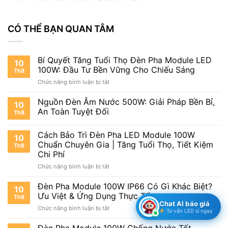
CÓ THỂ BẠN QUAN TÂM
Bí Quyết Tăng Tuổi Thọ Đèn Pha Module LED
10
100W: Đầu Tư Bền Vững Cho Chiếu Sáng
Th8
ở
Chức năng bình luận bị tắt
Bí
Quyết
Nguồn Đèn Âm Nước 500W: Giải Pháp Bền Bỉ,
10
Tăng
An Toàn Tuyệt Đối
Th8
Tuổi
Thọ
Cách Bảo Trì Đèn Pha LED Module 100W
Đèn
10
Pha
Chuẩn Chuyên Gia | Tăng Tuổi Thọ, Tiết Kiệm
Th8
Module
Chi Phí
LED
ở
Chức năng bình luận bị tắt
100W:
Cách
Đầu
Bảo
Đèn Pha Module 100W IP66 Có Gì Khác Biệt?
Tư
10
Trì
Bền
Ưu Việt & Ứng Dụng Thực Tế
Th8
Đèn
Vững
Chat AI báo giá
ở
Chức năng bình luận bị tắt
Pha
Tư vấn LED sỉ ngay
Cho
Đèn
LED
Chiếu
Pha
Module