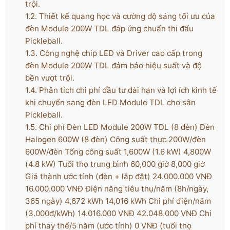
trội.
1.2.
Thiết kế quang học và cường độ sáng tối ưu của
đèn Module 200W TDL đáp ứng chuẩn thi đấu
Pickleball.
1.3.
Công nghệ chip LED và Driver cao cấp trong
đèn Module 200W TDL đảm bảo hiệu suất và độ
bền vượt trội.
1.4.
Phân tích chi phí đầu tư dài hạn và lợi ích kinh tế
khi chuyển sang đèn LED Module TDL cho sân
Pickleball.
1.5.
Chi phí Đèn LED Module 200W TDL (8 đèn) Đèn
Halogen 600W (8 đèn) Công suất thực 200W/đèn
600W/đèn Tổng công suất 1,600W (1.6 kW) 4,800W
(4.8 kW) Tuổi thọ trung bình 60,000 giờ 8,000 giờ
Giá thành ước tính (đèn + lắp đặt) 24.000.000 VNĐ
16.000.000 VNĐ Điện năng tiêu thụ/năm (8h/ngày,
365 ngày) 4,672 kWh 14,016 kWh Chi phí điện/năm
(3.000đ/kWh) 14.016.000 VNĐ 42.048.000 VNĐ Chi
phí thay thế/5 năm (ước tính) 0 VNĐ (tuổi thọ