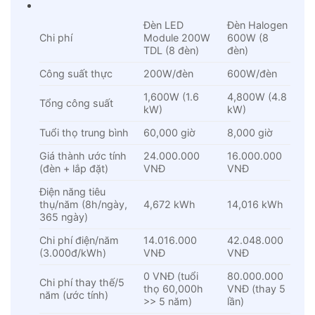
Đèn LED
Đèn Halogen
Chi phí
Module 200W
600W (8
TDL (8 đèn)
đèn)
Công suất thực
200W/đèn
600W/đèn
1,600W (1.6
4,800W (4.8
Tổng công suất
kW)
kW)
Tuổi thọ trung bình
60,000 giờ
8,000 giờ
Giá thành ước tính
24.000.000
16.000.000
(đèn + lắp đặt)
VNĐ
VNĐ
Điện năng tiêu
thụ/năm (8h/ngày,
4,672 kWh
14,016 kWh
365 ngày)
Chi phí điện/năm
14.016.000
42.048.000
(3.000đ/kWh)
VNĐ
VNĐ
0 VNĐ (tuổi
80.000.000
Chi phí thay thế/5
thọ 60,000h
VNĐ (thay 5
năm (ước tính)
>> 5 năm)
lần)