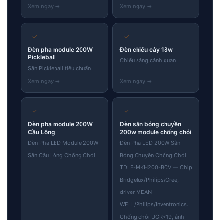
✓
✓
Đèn pha module 200W
Đèn chiếu cây 18w
Pickleball
Chiếu sáng cảnh quan
Sân Pickleball tiêu chuẩn
✓
✓
Đèn pha module 200W
Đèn sân bóng chuyền
Cầu Lông
200w module chống chói
Đèn Pha LED Module 200W
Đèn Pha LED 200W Sân
Sân Cầu Lông Chống Chói
Bóng Chuyền Chống Chói
TDLF-MKH200-BCV — Chip
Bridgelux/Philips/Cree,
driver MEAN
WELL/Philips/Inventronics.
Chống chói UGR<19, ánh