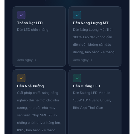
✓
✓
Thành Đạt LED
Đèn Năng Lượng MT
Đèn LED chính hãng
Đèn Năng Lượng Mặt Trời
300W Lắp đặt không cần
điện lưới, không cần đào
đường, bảo hành 24 tháng.
✓
✓
Đèn Nhà Xưởng
Đèn Đường LED
Giải pháp chiếu sáng công
Đèn Đường LED Module
nghiệp thế hệ mới cho nhà
150W TD14 Sáng Chuẩn,
xưởng, kho bãi, nhà máy
Bền Vượt Thời Gian
sản xuất. Chip SMD 2835
chống chói, driver hãng lớn,
IP65, bảo hành 24 tháng.