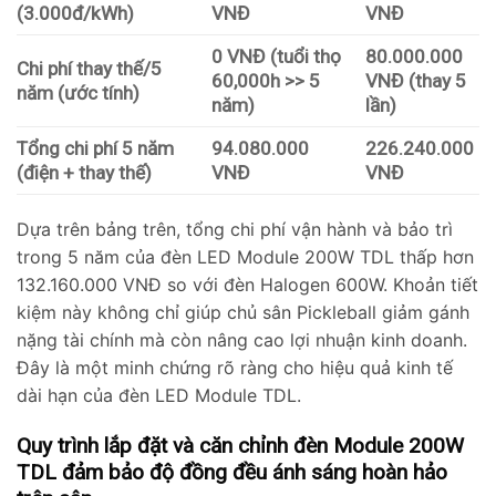
(3.000đ/kWh)
VNĐ
VNĐ
0 VNĐ (tuổi thọ
80.000.000
Chi phí thay thế/5
60,000h >> 5
VNĐ (thay 5
năm (ước tính)
năm)
lần)
Tổng chi phí 5 năm
94.080.000
226.240.000
(điện + thay thế)
VNĐ
VNĐ
Dựa trên bảng trên, tổng chi phí vận hành và bảo trì
trong 5 năm của đèn LED Module 200W TDL thấp hơn
132.160.000 VNĐ so với đèn Halogen 600W. Khoản tiết
kiệm này không chỉ giúp chủ sân Pickleball giảm gánh
nặng tài chính mà còn nâng cao lợi nhuận kinh doanh.
Đây là một minh chứng rõ ràng cho hiệu quả kinh tế
dài hạn của đèn LED Module TDL.
Quy trình lắp đặt và căn chỉnh đèn Module 200W
TDL đảm bảo độ đồng đều ánh sáng hoàn hảo