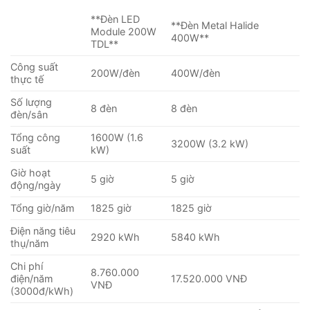
**Đèn LED
**Đèn Metal Halide
Module 200W
400W**
TDL**
Công suất
200W/đèn
400W/đèn
thực tế
Số lượng
8 đèn
8 đèn
đèn/sân
Tổng công
1600W (1.6
3200W (3.2 kW)
suất
kW)
Giờ hoạt
5 giờ
5 giờ
động/ngày
Tổng giờ/năm
1825 giờ
1825 giờ
Điện năng tiêu
2920 kWh
5840 kWh
thụ/năm
Chi phí
8.760.000
điện/năm
17.520.000 VNĐ
VNĐ
(3000đ/kWh)