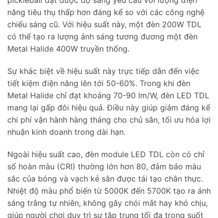
pickleball đạt được độ sáng yêu cầu với lượng điện
năng tiêu thụ thấp hơn đáng kể so với các công nghệ
chiếu sáng cũ. Với hiệu suất này, một đèn 200W TDL
có thể tạo ra lượng ánh sáng tương đương một đèn
Metal Halide 400W truyền thống.
Sự khác biệt về hiệu suất này trực tiếp dẫn đến việc
tiết kiệm điện năng lên tới 50-60%. Trong khi đèn
Metal Halide chỉ đạt khoảng 70-90 lm/W, đèn LED TDL
mang lại gấp đôi hiệu quả. Điều này giúp giảm đáng kể
chi phí vận hành hàng tháng cho chủ sân, tối ưu hóa lợi
nhuận kinh doanh trong dài hạn.
Ngoài hiệu suất cao, đèn module LED TDL còn có chỉ
số hoàn màu (CRI) thường lớn hơn 80, đảm bảo màu
sắc của bóng và vạch kẻ sân được tái tạo chân thực.
Nhiệt độ màu phổ biến từ 5000K đến 5700K tạo ra ánh
sáng trắng tự nhiên, không gây chói mắt hay khó chịu,
giúp người chơi duy trì sự tập trung tối đa trong suốt