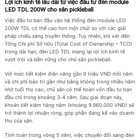
Lợi ích kinh tế lâu dài từ việc đầu tư đèn module
LED TDL 200W cho sân pickleball
Việc đầu tư ban đầu vào hệ thống đèn module LED
200W TDL có thể cao hơn một chút so với các giải
pháp chiếu sáng truyền thống. Tuy nhiên, khi xét đến
Tổng Chi phí Sở hữu (Total Cost of Ownership – TCO)
trong dài hạn, đèn LED TDL mang lại lợi ích kinh tế
vượt trội và bền vững cho chủ sân pickleball.
Với mức tiết kiệm điện năng gần 9 triệu VNĐ mỗi năm
và chi phí bảo trì gần như bằng không trong nhiều năm
nhờ tuổi thọ cao, chủ sân có thể hoàn vốn đầu tư ban
đầu chỉ trong khoảng 3-4 năm. Sau giai đoạn này,
khoản tiết kiệm hàng năm (khoảng 9.960.000 VNĐ) sẽ
trở thành lợi nhuận ròng, góp phần đáng kể vào doanh
thu của sân.
Tính toán trong vòng 5 năm, việc chuyển đổi sang đèn