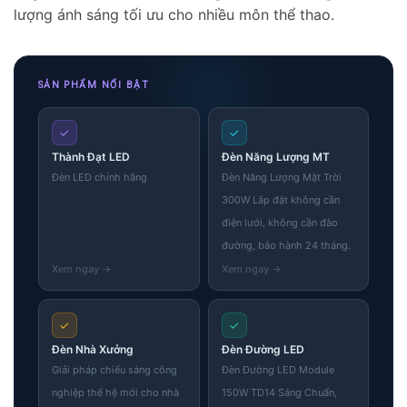
lượng ánh sáng tối ưu cho nhiều môn thể thao.
SẢN PHẨM NỔI BẬT
✓
✓
Thành Đạt LED
Đèn Năng Lượng MT
Đèn LED chính hãng
Đèn Năng Lượng Mặt Trời
300W Lắp đặt không cần
điện lưới, không cần đào
đường, bảo hành 24 tháng.
✓
✓
Đèn Nhà Xưởng
Đèn Đường LED
Giải pháp chiếu sáng công
Đèn Đường LED Module
nghiệp thế hệ mới cho nhà
150W TD14 Sáng Chuẩn,