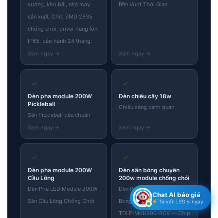
xưởng, kho bãi, nhà máy
Bền Vượt Thời Gian
sản xuất. Chip SMD 2835
chống chói, driver hãng lớn,
IP65, bảo hành 24 tháng.
✓
✓
Đèn pha module 200W
Đèn chiếu cây 18w
Pickleball
Chiếu sáng cảnh quan
Sân Pickleball tiêu chuẩn
✓
✓
Đèn pha module 200W
Đèn sân bóng chuyền
Cầu Lông
200w module chống chói
Đèn Pha LED Module 200W
Đèn Pha LED 200W Sân
Chat AI báo giá
Sân Cầu Lông Chống Chói
Bóng Chuyền Chống Chói
Tư vấn LED sỉ ngay
TDLF-MKH200-BCV — Chip