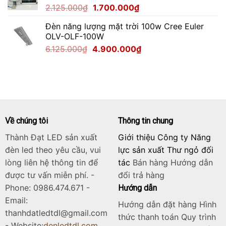
Giá
Giá
2.125.000
₫
1.700.000
₫
2.200.000₫.
gốc
hiện
Đèn năng lượng mặt trời 100w Cree Euler
là:
tại
OLV-OLF-100W
2.125.000₫.
là:
Giá
Giá
6.125.000
₫
4.900.000
₫
1.700.000₫.
gốc
hiện
là:
tại
6.125.000₫.
là:
4.900.000₫.
Về chúng tôi
Thông tin chung
Thành Đạt LED sản xuất
Giới thiệu Công ty Năng
đèn led theo yêu cầu, vui
lực sản xuất Thư ngỏ đối
lòng liên hệ thông tin để
tác
Bán hàng
Hướng dẫn
được tư vấn miễn phí. -
đổi trả hàng
Phone: 0986.474.671 -
Hướng dẫn
Email:
Hướng dẫn đặt hàng Hình
thanhdatledtdl@gmail.com
thức thanh toán Quy trình
- Website:
denledtdl.com