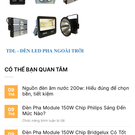
CÓ THỂ BẠN QUAN TÂM
Nguồn đèn âm nước 200w: Hiểu đúng để chọn
09
bền, tiết kiệm
Th8
Đèn Pha Module 150W Chip Philips Sáng Đến
09
Mức Nào?
Th8
ở
Chức năng bình luận bị tắt
Đèn
Pha
Đèn Pha Module 150W Chip Bridgelux Có Tốt
09