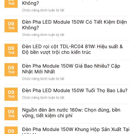
Module
Không?
Th8
150W
ở
Chức năng bình luận bị tắt
Chip
Đèn
Philips
Pha
Đèn Pha LED Module 150W Có Tiết Kiệm Điện
Sáng
09
Module
Đến
Không?
Th8
150W
Mức
ở
Chức năng bình luận bị tắt
Chip
Nào?
Đèn
Bridgelux
Pha
Đèn LED rọi cột TDL-RC04 81W: Hiệu suất &
Có
09
LED
Tốt
Độ bền vượt trội cho kiến trúc
Th8
Module
Không?
150W
Đèn Pha Module 150W Giá Bao Nhiêu? Cập
Có
09
Tiết
Nhật Mới Nhất
Th8
Kiệm
ở
Chức năng bình luận bị tắt
Điện
Đèn
Không?
Pha
Đèn Pha LED Module 150W Tuổi Thọ Bao Lâu?
09
Module
Th8
ở
Chức năng bình luận bị tắt
150W
Đèn
Giá
Pha
Nguồn đèn âm nước 160w: Chọn đúng, bền
Bao
09
LED
Nhiêu?
vững, tiết kiệm chi phí
Th8
Module
Cập
150W
Nhật
Tuổi
Đèn Pha Module 150W Khung Hộp Sản Xuất Tại
Mới
09
Thọ