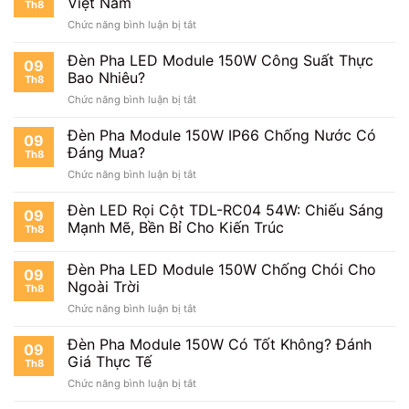
Việt Nam
Nhất
Th8
Bao
ở
Chức năng bình luận bị tắt
Lâu?
Đèn
Pha
Đèn Pha LED Module 150W Công Suất Thực
09
Module
Bao Nhiêu?
Th8
150W
ở
Chức năng bình luận bị tắt
Khung
Đèn
Hộp
Pha
Đèn Pha Module 150W IP66 Chống Nước Có
Sản
09
LED
Xuất
Đáng Mua?
Th8
Module
Tại
ở
Chức năng bình luận bị tắt
150W
Việt
Đèn
Công
Nam
Pha
Đèn LED Rọi Cột TDL-RC04 54W: Chiếu Sáng
Suất
09
Module
Thực
Mạnh Mẽ, Bền Bỉ Cho Kiến Trúc
Th8
150W
Bao
IP66
Nhiêu?
Đèn Pha LED Module 150W Chống Chói Cho
Chống
09
Nước
Ngoài Trời
Th8
Có
ở
Chức năng bình luận bị tắt
Đáng
Đèn
Mua?
Pha
Đèn Pha Module 150W Có Tốt Không? Đánh
09
LED
Giá Thực Tế
Th8
Module
ở
Chức năng bình luận bị tắt
150W
Đèn
Chống