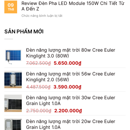
Pha
Review Đèn Pha LED Module 150W Chi Tiết Từ
Chói
09
Module
Cho
A Đến Z
Th8
150W
Ngoài
ở
Chức năng bình luận bị tắt
Có
Trời
Review
Tốt
Đèn
Không?
Pha
SẢN PHẨM MỚI
Đánh
LED
Giá
Module
Thực
150W
Tế
Đèn năng lượng mặt trời 80w Cree Euler
Chi
Kinglight 3.0 (80W)
Tiết
Từ
Giá
Giá
7.062.500
₫
5.650.000
₫
A
gốc
hiện
Đến
Đèn năng lượng mặt trời 56w Cree Euler
là:
tại
Z
Kinglight 2.0 (56W)
7.062.500₫.
là:
Giá
Giá
4.487.500
₫
3.590.000
₫
5.650.000₫.
gốc
hiện
Đèn năng lượng mặt trời 30w Cree Euler
là:
tại
Grain Light 1.0A
4.487.500₫.
là:
Giá
Giá
2.750.000
₫
2.200.000
₫
3.590.000₫.
gốc
hiện
Đèn năng lượng mặt trời 20w Cree Euler
là:
tại
Grain Light 1.0A
2.750.000₫.
là: