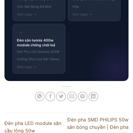
Cho Sân Bóng Đá Mini
Hộp
✓
Đèn sân tennis 400w
module chống chói loá
Đèn Pha LED Module 400W
Chống Chói Loá Sân Tennis
Đèn pha SMD PHILIPS 50w
Đèn pha LED module sân
sân bóng chuyền | Đèn pha
cầu lông 50w