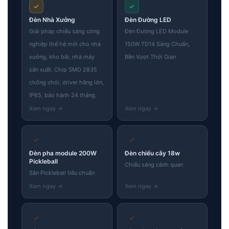
✓
✓
Đèn Nhà Xưởng
Đèn Đường LED
Giải pháp chiếu sáng công
Đèn Đường LED Module
nghiệp thế hệ mới cho nhà
150W TD14 Sáng Chuẩn,
xưởng, kho bãi, nhà máy
Bền Vượt Thời Gian
sản xuất. Chip SMD 2835
chống chói, driver hãng lớn,
IP65, bảo hành 24 tháng.
✓
✓
Đèn pha module 200W
Đèn chiếu cây 18w
Pickleball
Chiếu sáng cảnh quan
Sân Pickleball tiêu chuẩn
✓
✓