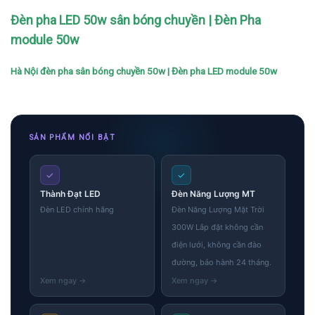
Đèn pha LED 50w sân bóng chuyền | Đèn Pha
module 50w
Hà Nội đèn pha sân bóng chuyền 50w | Đèn pha LED module 50w
SẢN PHẨM NỔI BẬT
✓
✓
Thành Đạt LED
Đèn Năng Lượng MT
Đèn LED chính hãng
Đèn Năng Lượng Mặt Trời
300W Lắp đặt không cần
điện lưới, không cần đào
đường, bảo hành 24 tháng.