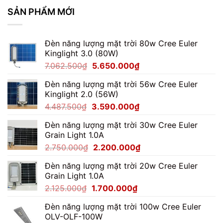
Driver
Đèn
SẢN PHẨM MỚI
Pha
100W
Có
Đèn năng lượng mặt trời 80w Cree Euler
Dễ
Không?
Kinglight 3.0 (80W)
Giá
Giá
7.062.500
₫
5.650.000
₫
gốc
hiện
Đèn năng lượng mặt trời 56w Cree Euler
là:
tại
Kinglight 2.0 (56W)
7.062.500₫.
là:
Giá
Giá
4.487.500
₫
3.590.000
₫
5.650.000₫.
gốc
hiện
Đèn năng lượng mặt trời 30w Cree Euler
là:
tại
Grain Light 1.0A
4.487.500₫.
là:
Giá
Giá
2.750.000
₫
2.200.000
₫
3.590.000₫.
gốc
hiện
Đèn năng lượng mặt trời 20w Cree Euler
là:
tại
Grain Light 1.0A
2.750.000₫.
là:
Giá
Giá
2.125.000
₫
1.700.000
₫
2.200.000₫.
gốc
hiện
Đèn năng lượng mặt trời 100w Cree Euler
là:
tại
OLV-OLF-100W
2.125.000₫.
là: