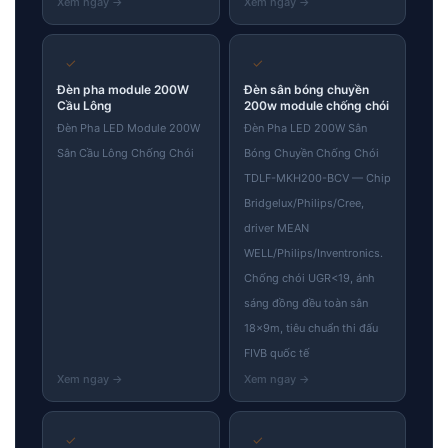
✓
✓
Đèn pha module 200W
Đèn sân bóng chuyền
Cầu Lông
200w module chống chói
Đèn Pha LED Module 200W
Đèn Pha LED 200W Sân
Sân Cầu Lông Chống Chói
Bóng Chuyền Chống Chói
TDLF-MKH200-BCV — Chip
Bridgelux/Philips/Cree,
driver MEAN
WELL/Philips/Inventronics.
Chống chói UGR<19, ánh
sáng đồng đều toàn sân
18×9m, tiêu chuẩn thi đấu
FIVB quốc tế
✓
✓