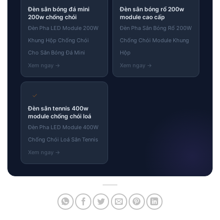
Đèn sân bóng đá mini
Đèn sân bóng rổ 200w
200w chống chói
module cao cấp
Đèn Pha LED Module 200W
Đèn Pha Sân Bóng Rổ 200W
Khung Hộp Chống Chói
Chống Chói Module Khung
Cho Sân Bóng Đá Mini
Hộp
✓
Đèn sân tennis 400w
module chống chói loá
Đèn Pha LED Module 400W
Chống Chói Loá Sân Tennis