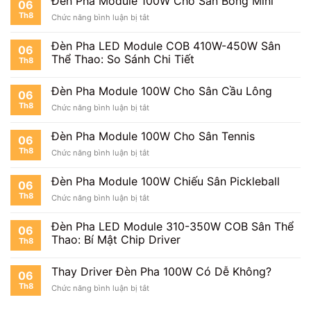
Đèn Pha Module 100W Cho Sân Bóng Mini
06
Th8
ở
Chức năng bình luận bị tắt
Đèn
Pha
Đèn Pha LED Module COB 410W-450W Sân
06
Module
Thể Thao: So Sánh Chi Tiết
Th8
100W
Cho
Sân
Đèn Pha Module 100W Cho Sân Cầu Lông
06
Bóng
Th8
ở
Chức năng bình luận bị tắt
Mini
Đèn
Pha
Đèn Pha Module 100W Cho Sân Tennis
06
Module
Th8
ở
Chức năng bình luận bị tắt
100W
Đèn
Cho
Pha
Sân
Đèn Pha Module 100W Chiếu Sân Pickleball
06
Module
Cầu
Th8
ở
Chức năng bình luận bị tắt
100W
Lông
Đèn
Cho
Pha
Sân
Đèn Pha LED Module 310-350W COB Sân Thể
06
Module
Tennis
Thao: Bí Mật Chip Driver
Th8
100W
Chiếu
Sân
Thay Driver Đèn Pha 100W Có Dễ Không?
06
Pickleball
Th8
ở
Chức năng bình luận bị tắt
Thay