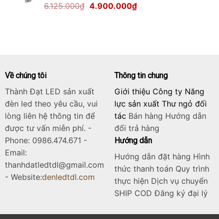
Giá
Giá
6.125.000
₫
4.900.000
₫
1.700.000₫.
gốc
hiện
là:
tại
6.125.000₫.
là:
4.900.000₫.
Về chúng tôi
Thông tin chung
Thành Đạt LED sản xuất
Giới thiệu Công ty Năng
đèn led theo yêu cầu, vui
lực sản xuất Thư ngỏ đối
lòng liên hệ thông tin để
tác
Bán hàng
Hướng dẫn
được tư vấn miễn phí. -
đổi trả hàng
Phone: 0986.474.671 -
Hướng dẫn
Email:
Hướng dẫn đặt hàng Hình
thanhdatledtdl@gmail.com
thức thanh toán Quy trình
- Website:
denledtdl.com
thực hiện Dịch vụ chuyển
SHIP COD Đăng ký đại lý