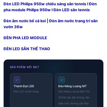
Đèn LED Philips 950w chiếu sáng sân tennis l Đèn
pha module Philips 950w l Đèn LED sân tennis
Đèn âm nước bể cá koi | Đèn âm nước trang trí sân
vườn 36w
ĐÈN PHA LED MODULE
ĐÈN LED SÂN THỂ THAO
SẢN PHẨM NỔI BẬT
✓
✓
Thành Đạt LED
Đèn Năng Lượng MT
Đèn LED chính hãng
Đèn Năng Lượng Mặt Trời
300W Lắp đặt không cần
điện lưới, không cần đào