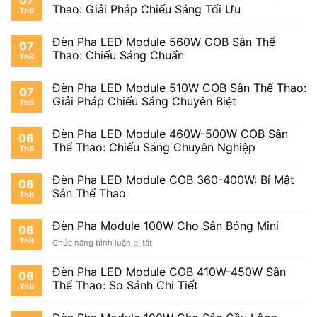
07
Thao: Giải Pháp Chiếu Sáng Tối Ưu
Th8
Đèn Pha LED Module 560W COB Sân Thể
07
Thao: Chiếu Sáng Chuẩn
Th8
Đèn Pha LED Module 510W COB Sân Thể Thao:
07
Giải Pháp Chiếu Sáng Chuyên Biệt
Th8
Đèn Pha LED Module 460W-500W COB Sân
06
Thể Thao: Chiếu Sáng Chuyên Nghiệp
Th8
Đèn Pha LED Module COB 360-400W: Bí Mật
06
Sân Thể Thao
Th8
Đèn Pha Module 100W Cho Sân Bóng Mini
06
Th8
ở
Chức năng bình luận bị tắt
Đèn
Pha
Đèn Pha LED Module COB 410W-450W Sân
06
Module
Thể Thao: So Sánh Chi Tiết
Th8
100W
Cho
Sân