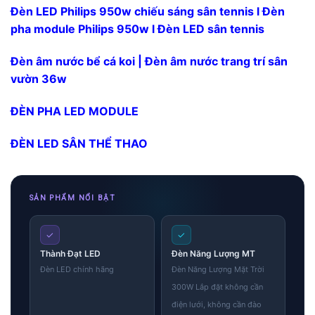
Đèn LED Philips 950w chiếu sáng sân tennis l Đèn
pha module Philips 950w l Đèn LED sân tennis
Đèn âm nước bể cá koi | Đèn âm nước trang trí sân
vườn 36w
ĐÈN PHA LED MODULE
ĐÈN LED SÂN THỂ THAO
SẢN PHẨM NỔI BẬT
✓
✓
Thành Đạt LED
Đèn Năng Lượng MT
Đèn LED chính hãng
Đèn Năng Lượng Mặt Trời
300W Lắp đặt không cần
điện lưới, không cần đào