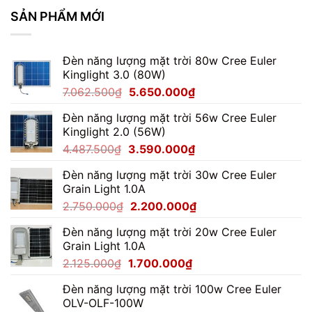
Pha
Module
SẢN PHẨM MỚI
100W
Cho
Kho
Đèn năng lượng mặt trời 80w Cree Euler
Hàng
Kinglight 3.0 (80W)
Giá
Giá
7.062.500
₫
5.650.000
₫
gốc
hiện
Đèn năng lượng mặt trời 56w Cree Euler
là:
tại
Kinglight 2.0 (56W)
7.062.500₫.
là:
Giá
Giá
4.487.500
₫
3.590.000
₫
5.650.000₫.
gốc
hiện
Đèn năng lượng mặt trời 30w Cree Euler
là:
tại
Grain Light 1.0A
4.487.500₫.
là:
Giá
Giá
2.750.000
₫
2.200.000
₫
3.590.000₫.
gốc
hiện
Đèn năng lượng mặt trời 20w Cree Euler
là:
tại
Grain Light 1.0A
2.750.000₫.
là:
Giá
Giá
2.125.000
₫
1.700.000
₫
2.200.000₫.
gốc
hiện
Đèn năng lượng mặt trời 100w Cree Euler
là:
tại
OLV-OLF-100W
2.125.000₫.
là: