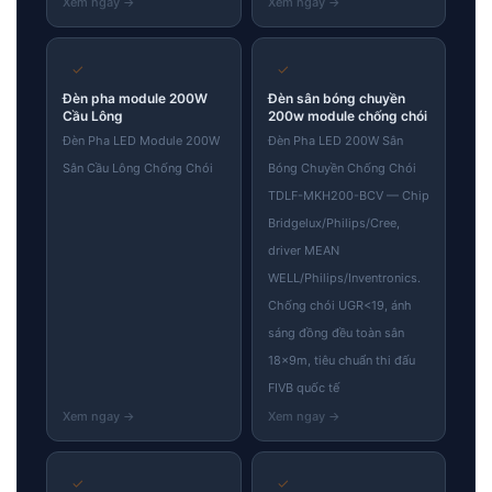
✓
✓
Đèn pha module 200W
Đèn sân bóng chuyền
Cầu Lông
200w module chống chói
Đèn Pha LED Module 200W
Đèn Pha LED 200W Sân
Sân Cầu Lông Chống Chói
Bóng Chuyền Chống Chói
TDLF-MKH200-BCV — Chip
Bridgelux/Philips/Cree,
driver MEAN
WELL/Philips/Inventronics.
Chống chói UGR<19, ánh
sáng đồng đều toàn sân
18×9m, tiêu chuẩn thi đấu
FIVB quốc tế
✓
✓