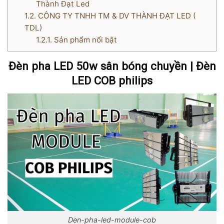
Thành Đạt Led
1.2.
CÔNG TY TNHH TM & DV THÀNH ĐẠT LED (
TDL)
1.2.1.
Sản phẩm nổi bật
Đèn pha LED 50w sân bóng chuyền | Đèn
LED COB philips
Den-pha-led-module-cob