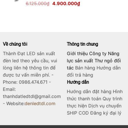
Giá
Giá
6.125.000
₫
4.900.000
₫
1.700.000₫.
gốc
hiện
là:
tại
6.125.000₫.
là:
4.900.000₫.
Về chúng tôi
Thông tin chung
Thành Đạt LED sản xuất
Giới thiệu Công ty Năng
đèn led theo yêu cầu, vui
lực sản xuất Thư ngỏ đối
lòng liên hệ thông tin để
tác
Bán hàng
Hướng dẫn
được tư vấn miễn phí. -
đổi trả hàng
Phone: 0986.474.671 -
Hướng dẫn
Email:
Hướng dẫn đặt hàng Hình
thanhdatledtdl@gmail.com
thức thanh toán Quy trình
- Website:
denledtdl.com
thực hiện Dịch vụ chuyển
SHIP COD Đăng ký đại lý