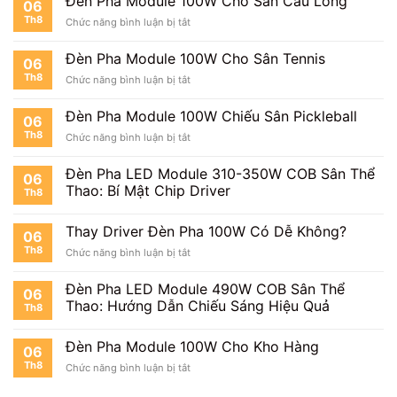
Đèn Pha Module 100W Cho Sân Cầu Lông
06
Bóng
Th8
ở
Chức năng bình luận bị tắt
Mini
Đèn
Pha
Đèn Pha Module 100W Cho Sân Tennis
06
Module
Th8
ở
Chức năng bình luận bị tắt
100W
Đèn
Cho
Pha
Sân
Đèn Pha Module 100W Chiếu Sân Pickleball
06
Module
Cầu
Th8
ở
Chức năng bình luận bị tắt
100W
Lông
Đèn
Cho
Pha
Sân
Đèn Pha LED Module 310-350W COB Sân Thể
06
Module
Tennis
Thao: Bí Mật Chip Driver
Th8
100W
Chiếu
Sân
Thay Driver Đèn Pha 100W Có Dễ Không?
06
Pickleball
Th8
ở
Chức năng bình luận bị tắt
Thay
Driver
Đèn Pha LED Module 490W COB Sân Thể
06
Đèn
Thao: Hướng Dẫn Chiếu Sáng Hiệu Quả
Th8
Pha
100W
Có
Đèn Pha Module 100W Cho Kho Hàng
06
Dễ
Th8
ở
Chức năng bình luận bị tắt
Không?
Đèn