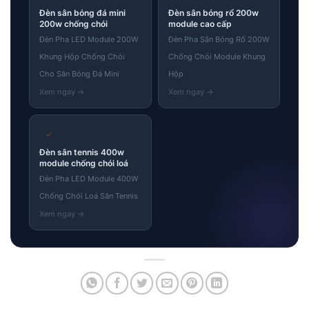
Đèn sân bóng đá mini
Đèn sân bóng rổ 200w
200w chống chói
module cao cấp
Đèn Pha LED Module 200W
Đèn Pha Sân Bóng Rổ 200W
Khung Hộp Chống Chói
Chống Chói Module Khung
Cho Sân Bóng Đá Mini
Hộp
✓
Đèn sân tennis 400w
module chống chói loá
Đèn Pha LED Module 400W
Chống Chói Loá Sân Tennis