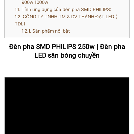
900w 1000w
1.1.
Tính ứng dụng của đèn pha SMD PHILIPS:
1.2.
CÔNG TY TNHH TM & DV THÀNH ĐẠT LED (
TDL)
1.2.1.
Sản phẩm nổi bật
Đèn pha SMD PHILIPS 250w | Đèn pha
LED sân bóng chuyền