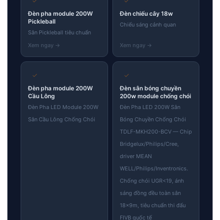
✓
✓
Đèn pha module 200W
Đèn chiếu cây 18w
Pickleball
Chiếu sáng cảnh quan
Sân Pickleball tiêu chuẩn
✓
✓
Đèn pha module 200W
Đèn sân bóng chuyền
Cầu Lông
200w module chống chói
Đèn Pha LED Module 200W
Đèn Pha LED 200W Sân
Sân Cầu Lông Chống Chói
Bóng Chuyền Chống Chói
TDLF-MKH200-BCV — Chip
Bridgelux/Philips/Cree,
driver MEAN
WELL/Philips/Inventronics.
Chống chói UGR<19, ánh
sáng đồng đều toàn sân
18×9m, tiêu chuẩn thi đấu
FIVB quốc tế