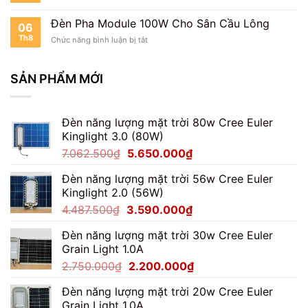
Cho
Sân
Đèn Pha Module 100W Cho Sân Cầu Lông
06
Bóng
Th8
ở
Chức năng bình luận bị tắt
Mini
Đèn
Pha
Module
SẢN PHẨM MỚI
100W
Cho
Sân
Đèn năng lượng mặt trời 80w Cree Euler
Cầu
Lông
Kinglight 3.0 (80W)
Giá
Giá
7.062.500
₫
5.650.000
₫
gốc
hiện
Đèn năng lượng mặt trời 56w Cree Euler
là:
tại
Kinglight 2.0 (56W)
7.062.500₫.
là:
Giá
Giá
4.487.500
₫
3.590.000
₫
5.650.000₫.
gốc
hiện
Đèn năng lượng mặt trời 30w Cree Euler
là:
tại
Grain Light 1.0A
4.487.500₫.
là:
Giá
Giá
2.750.000
₫
2.200.000
₫
3.590.000₫.
gốc
hiện
Đèn năng lượng mặt trời 20w Cree Euler
là:
tại
Grain Light 1.0A