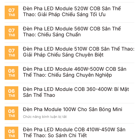
Đèn Pha LED Module 520W COB Sân Thể
07
Thao: Giải Pháp Chiếu Sáng Tối Ưu
Th8
Đèn Pha LED Module 560W COB Sân Thể
07
Thao: Chiếu Sáng Chuẩn
Th8
Đèn Pha LED Module 510W COB Sân Thể Thao:
07
Giải Pháp Chiếu Sáng Chuyên Biệt
Th8
Đèn Pha LED Module 460W-500W COB Sân
06
Thể Thao: Chiếu Sáng Chuyên Nghiệp
Th8
Đèn Pha LED Module COB 360-400W: Bí Mật
06
Sân Thể Thao
Th8
Đèn Pha Module 100W Cho Sân Bóng Mini
06
Th8
ở
Chức năng bình luận bị tắt
Đèn
Pha
Đèn Pha LED Module COB 410W-450W Sân
06
Module
Thể Thao: So Sánh Chi Tiết
Th8
100W