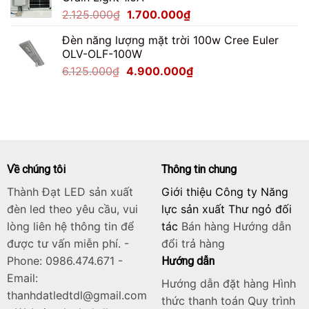
2.750.000₫.
là:
Giá
Giá
2.125.000
₫
1.700.000
₫
2.200.000₫.
gốc
hiện
Đèn năng lượng mặt trời 100w Cree Euler
là:
tại
OLV-OLF-100W
2.125.000₫.
là:
Giá
Giá
6.125.000
₫
4.900.000
₫
1.700.000₫.
gốc
hiện
là:
tại
6.125.000₫.
là:
4.900.000₫.
Về chúng tôi
Thông tin chung
Thành Đạt LED sản xuất
Giới thiệu Công ty Năng
đèn led theo yêu cầu, vui
lực sản xuất Thư ngỏ đối
lòng liên hệ thông tin để
tác
Bán hàng
Hướng dẫn
được tư vấn miễn phí. -
đổi trả hàng
Phone: 0986.474.671 -
Hướng dẫn
Email:
Hướng dẫn đặt hàng Hình
thanhdatledtdl@gmail.com
thức thanh toán Quy trình