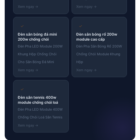
✓
✓
Đèn sân bóng đá mini
Đèn sân bóng rổ 200w
200w chống chói
module cao cấp
Đèn Pha LED Module 200W
Đèn Pha Sân Bóng Rổ 200W
Khung Hộp Chống Chói
Chống Chói Module Khung
Cho Sân Bóng Đá Mini
Hộp
✓
Đèn sân tennis 400w
module chống chói loá
Đèn Pha LED Module 400W
Chống Chói Loá Sân Tennis