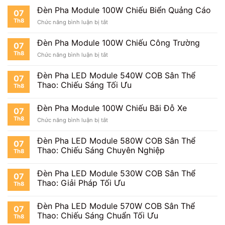
Đèn Pha Module 100W Chiếu Biển Quảng Cáo
07
Th8
ở
Chức năng bình luận bị tắt
Đèn
Pha
Đèn Pha Module 100W Chiếu Công Trường
07
Module
Th8
ở
Chức năng bình luận bị tắt
100W
Đèn
Chiếu
Pha
Biển
Đèn Pha LED Module 540W COB Sân Thể
07
Module
Quảng
Thao: Chiếu Sáng Tối Ưu
Th8
100W
Cáo
Chiếu
Công
Đèn Pha Module 100W Chiếu Bãi Đỗ Xe
07
Trường
Th8
ở
Chức năng bình luận bị tắt
Đèn
Pha
Đèn Pha LED Module 580W COB Sân Thể
07
Module
Thao: Chiếu Sáng Chuyên Nghiệp
Th8
100W
Chiếu
Bãi
Đèn Pha LED Module 530W COB Sân Thể
07
Đỗ
Thao: Giải Pháp Tối Ưu
Th8
Xe
Đèn Pha LED Module 570W COB Sân Thể
07
Thao: Chiếu Sáng Chuẩn Tối Ưu
Th8