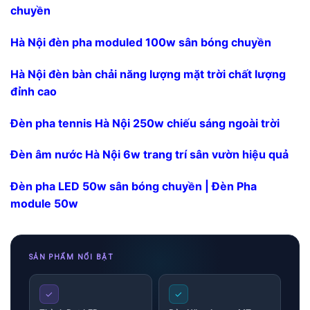
chuyền
Hà Nội đèn pha moduled 100w sân bóng chuyền
Hà Nội đèn bàn chải năng lượng mặt trời chất lượng
đỉnh cao
Đèn pha tennis Hà Nội 250w chiếu sáng ngoài trời
Đèn âm nước Hà Nội 6w trang trí sân vườn hiệu quả
Đèn pha LED 50w sân bóng chuyền | Đèn Pha
module 50w
SẢN PHẨM NỔI BẬT
✓
✓