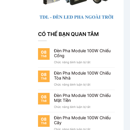
CÓ THỂ BẠN QUAN TÂM
Đèn Pha Module 100W Chiếu
08
Cổng
Th8
ở
Chức năng bình luận bị tắt
Đèn
Pha
Đèn Pha Module 100W Chiếu
08
Module
Tòa Nhà
Th8
100W
ở
Chức năng bình luận bị tắt
Chiếu
Đèn
Cổng
Pha
Đèn Pha Module 100W Chiếu
08
Module
Mặt Tiền
Th8
100W
ở
Chức năng bình luận bị tắt
Chiếu
Đèn
Tòa
Pha
Nhà
Đèn Pha Module 100W Chiếu
08
Module
Cây
Th8
100W
ở
Chức năng bình luận bị tắt
Chiếu