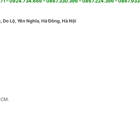
1 – 0924.734.666 – 0867.330.396 – 0867.224.396 – 0867.933
 Do Lộ, Yên Nghĩa, Hà Đông, Hà Nội
Skip
to
content
HCM.