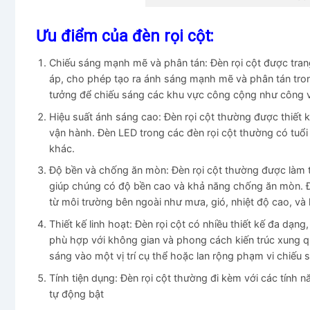
Ưu điểm của đèn rọi cột:
Chiếu sáng mạnh mẽ và phân tán: Đèn rọi cột được tra
áp, cho phép tạo ra ánh sáng mạnh mẽ và phân tán trong
tưởng để chiếu sáng các khu vực công cộng như công vi
Hiệu suất ánh sáng cao: Đèn rọi cột thường được thiết k
vận hành. Đèn LED trong các đèn rọi cột thường có tuổi t
khác.
Độ bền và chống ăn mòn: Đèn rọi cột thường được làm từ
giúp chúng có độ bền cao và khả năng chống ăn mòn. Đi
từ môi trường bên ngoài như mưa, gió, nhiệt độ cao, và
Thiết kế linh hoạt: Đèn rọi cột có nhiều thiết kế đa dạn
phù hợp với không gian và phong cách kiến trúc xung q
sáng vào một vị trí cụ thể hoặc lan rộng phạm vi chiếu 
Tính tiện dụng: Đèn rọi cột thường đi kèm với các tính 
tự động bật