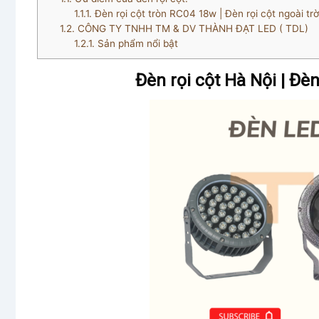
1.1.1.
Đèn rọi cột tròn RC04 18w | Đèn rọi cột ngoài tr
1.2.
CÔNG TY TNHH TM & DV THÀNH ĐẠT LED ( TDL)
1.2.1.
Sản phẩm nổi bật
Đèn rọi cột Hà Nội | Đè