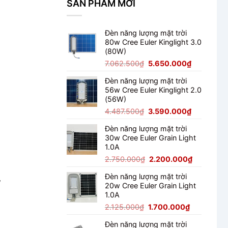
SẢN PHẨM MỚI
Đèn năng lượng mặt trời
80w Cree Euler Kinglight 3.0
(80W)
Giá
Giá
7.062.500
₫
5.650.000
₫
gốc
hiện
Đèn năng lượng mặt trời
là:
tại
56w Cree Euler Kinglight 2.0
7.062.500₫.
là:
(56W)
5.650.000
Giá
Giá
4.487.500
₫
3.590.000
₫
gốc
hiện
Đèn năng lượng mặt trời
là:
tại
30w Cree Euler Grain Light
4.487.500₫.
là:
1.0A
3.590.000
Giá
Giá
2.750.000
₫
2.200.000
₫
gốc
hiện
Đèn năng lượng mặt trời
là:
tại
w
20w Cree Euler Grain Light
2.750.000₫.
là:
1.0A
2.200.000
Giá
Giá
2.125.000
₫
1.700.000
₫
gốc
hiện
Đèn năng lượng mặt trời
là:
tại