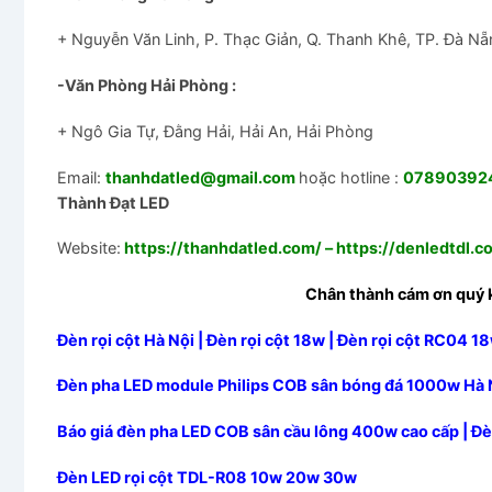
+ Nguyễn Văn Linh, P. Thạc Giản, Q. Thanh Khê, TP. Đà Nẵ
-Văn Phòng Hải Phòng :
+ Ngô Gia Tự, Đằng Hải, Hải An, Hải Phòng
Email:
thanhdatled@gmail.com
hoặc hotline :
0789039240
Thành Đạt LED
Website:
https://thanhdatled.com/
–
https://denledtdl.c
Chân thành cám ơn quý 
Đèn rọi cột Hà Nội | Đèn rọi cột 18w | Đèn rọi cột RC04 1
Đèn pha LED module Philips COB sân bóng đá 1000w Hà 
Báo giá đèn pha LED COB sân cầu lông 400w cao cấp | Đ
Đèn LED rọi cột TDL-R08 10w 20w 30w