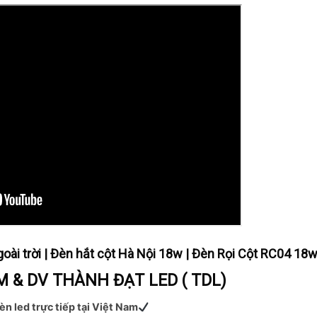
goài trời | Đèn hắt cột Hà Nội 18w | Đèn Rọi Cột RC04 18
 & DV THÀNH ĐẠT LED ( TDL)
èn led trực tiếp tại Việt Nam