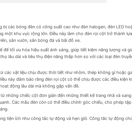
ng bị các bóng đèn có công suất cao như đèn halogen, đèn LED ho
 một khu vực rộng lớn. Điều này làm cho đèn rọi cột trở thành lựa
ên, sân vườn, sân bóng đá và bãi đỗ xe.
ế để tối ưu hóa hiệu suất ánh sáng, giúp tiết kiệm năng lượng và gi
họ lâu dài và tiêu thụ điện năng thấp hơn so với các loại đèn truy
 các vật liệu chịu được thời tiết như nhôm, thép không gỉ hoặc g
ều này đảm bảo rằng đèn rọi cột có thể chịu được các điều kiện k
 hoạt động lâu dài mà không gặp vấn đề.
g, từ những chiếc cột đơn giản đến những thiết kế trang nhã và sang
uanh. Các mẫu đèn còn có thể điều chỉnh góc chiếu, cho phép tập
sáng.
năng tiện ích như công tắc tự động và hẹn giờ. Công tắc tự động c