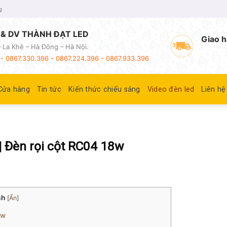
g
& DV THÀNH ĐẠT LED
Giao h
 La Khê – Hà Đông – Hà Nội.
- 0867.330.396 - 0867.224.396 - 0867.933.396
Cửa hàng
Tin tức
Kiến thức chiếu sáng
Video đèn led
Liên hệ
 | Đèn rọi cột RC04 18w
nh
[
Ẩn
]
8w