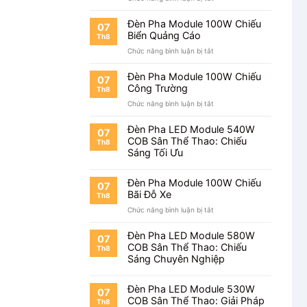
Đèn
Mặt
Pha
Tiền
Đèn Pha Module 100W Chiếu
07
Module
Biển Quảng Cáo
Th8
100W
ở
Chức năng bình luận bị tắt
Chiếu
Đèn
Cây
Pha
Đèn Pha Module 100W Chiếu
07
Module
Công Trường
Th8
100W
ở
Chức năng bình luận bị tắt
Chiếu
Đèn
Biển
Pha
Quảng
Đèn Pha LED Module 540W
07
Module
Cáo
COB Sân Thể Thao: Chiếu
Th8
100W
Sáng Tối Ưu
Chiếu
Công
Trường
Đèn Pha Module 100W Chiếu
07
Bãi Đỗ Xe
Th8
ở
Chức năng bình luận bị tắt
Đèn
Pha
Đèn Pha LED Module 580W
07
Module
COB Sân Thể Thao: Chiếu
Th8
100W
Sáng Chuyên Nghiệp
Chiếu
Bãi
Đỗ
Đèn Pha LED Module 530W
07
Xe
COB Sân Thể Thao: Giải Pháp
Th8