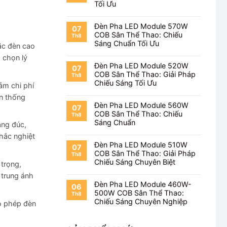
Tối Ưu
Đèn Pha LED Module 570W
07
COB Sân Thể Thao: Chiếu
Th8
Sáng Chuẩn Tối Ưu
ặc đèn cao
 chọn lý
Đèn Pha LED Module 520W
07
COB Sân Thể Thao: Giải Pháp
Th8
Chiếu Sáng Tối Ưu
ảm chi phí
ền thống
Đèn Pha LED Module 560W
07
COB Sân Thể Thao: Chiếu
Th8
Sáng Chuẩn
ang đúc,
hắc nghiệt
Đèn Pha LED Module 510W
07
COB Sân Thể Thao: Giải Pháp
Th8
Chiếu Sáng Chuyên Biệt
 trọng,
 trung ánh
Đèn Pha LED Module 460W-
06
500W COB Sân Thể Thao:
Th8
Chiếu Sáng Chuyên Nghiệp
ho phép đèn