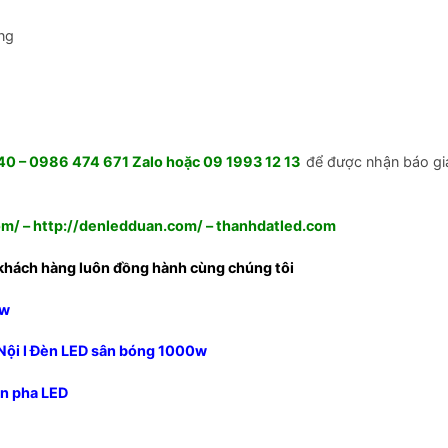
ng
 – 0986 474 671 Zalo hoặc 09 1993 12 13
để được nhận báo giá
om/
–
http://denledduan.com/
–
thanhdatled.com
khách hàng luôn đồng hành cùng chúng tôi
8w
Nội l Đèn LED sân bóng 1000w
èn pha LED