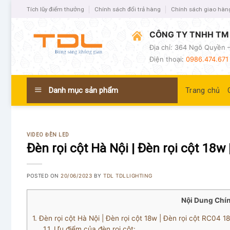
Tích lũy điểm thưởng
Chính sách đổi trả hàng
Chính sách giao hàn
CÔNG TY TNHH TM 
Địa chỉ: 364 Ngô Quyền –
Điện thoại
:
0986.474.671 
Danh mục sản phẩm
Trang chủ
VIDEO ĐÈN LED
Đèn rọi cột Hà Nội | Đèn rọi cột 18w
POSTED ON
20/06/2023
BY
TDL TDLLIGHTING
Nội Dung Chí
1.
Đèn rọi cột Hà Nội | Đèn rọi cột 18w | Đèn rọi cột RC04 1
1.1.
Ưu điểm của đèn rọi cột: