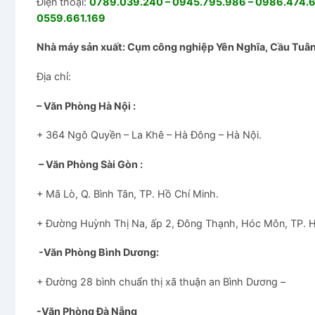
Điện thoại:
0789.039.240 – 0945.795.986 – 0986.474.67
0559.661.169
Nhà máy sản xuất: Cụm công nghiệp Yên Nghĩa, Cầu Tuân,
Địa chỉ:
– Văn Phòng Hà Nội :
+ 364 Ngô Quyền – La Khê – Hà Đông – Hà Nội.
– Văn Phòng Sài Gòn :
+ Mã Lò, Q. Bình Tân, TP. Hồ Chí Minh.
+ Đường Huỳnh Thị Na, ấp 2, Đông Thạnh, Hóc Môn, TP. 
-Văn Phòng Bình Dương:
+ Đường 28 bình chuẩn thị xã thuận an Bình Dương –
-Văn Phòng Đà Nẵng