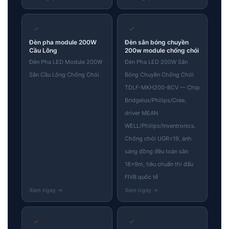
✓
✓
Đèn pha module 200W
Đèn sân bóng chuyền
Cầu Lông
200w module chống chói
Đèn Pha LED Module 200W
Đèn Pha LED 200W Sân
Sân Cầu Lông Chống Chói
Bóng Chuyền Chống Chói
TDLF-MKH200-BCV — Chip
Bridgelux/Philips/Cree,
driver MEAN
WELL/Philips/Inventronics.
Chống chói UGR<19, ánh
sáng đồng đều toàn sân
18×9m, tiêu chuẩn thi đấu
FIVB quốc tế
✓
✓