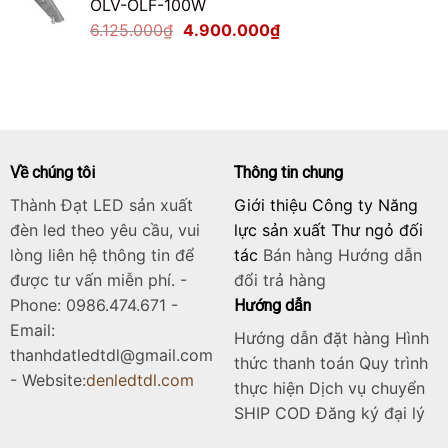
OLV-OLF-100W
2.125.000₫.
là:
Giá
Giá
6.125.000
₫
4.900.000
₫
1.700.000₫.
gốc
hiện
là:
tại
6.125.000₫.
là:
4.900.000₫.
Về chúng tôi
Thông tin chung
Thành Đạt LED sản xuất
Giới thiệu Công ty Năng
đèn led theo yêu cầu, vui
lực sản xuất Thư ngỏ đối
lòng liên hệ thông tin để
tác
Bán hàng
Hướng dẫn
được tư vấn miễn phí. -
đổi trả hàng
Phone: 0986.474.671 -
Hướng dẫn
Email:
Hướng dẫn đặt hàng Hình
thanhdatledtdl@gmail.com
thức thanh toán Quy trình
- Website:
denledtdl.com
thực hiện Dịch vụ chuyển
SHIP COD Đăng ký đại lý