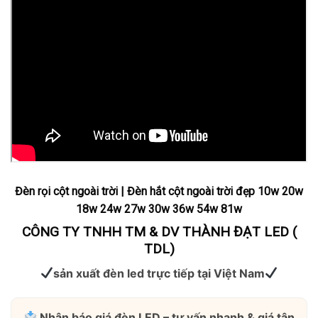
Đèn rọi cột ngoài trời | Đèn hắt cột ngoài trời đẹp 10w 20w
18w 24w 27w 30w 36w 54w 81w
CÔNG TY TNHH TM & DV THÀNH ĐẠT LED (
TDL)
sản xuất đèn led trực tiếp tại Việt Nam
Nhận báo giá đèn LED – tư vấn nhanh & giá tận