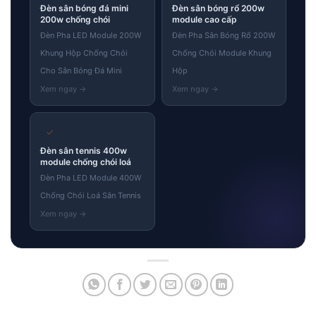
Đèn sân bóng đá mini
Đèn sân bóng rổ 200w
200w chống chói
module cao cấp
Đèn Pha LED Module 200W
Đèn Pha Sân Bóng Rổ 200W
Khung Hộp Chống Chói
Chống Chói Module Khung
Cho Sân Bóng Đá Mini
Hộp
✓
Đèn sân tennis 400w
module chống chói loá
Đèn Pha LED Module 400W
Chống Chói Loá Sân Tennis