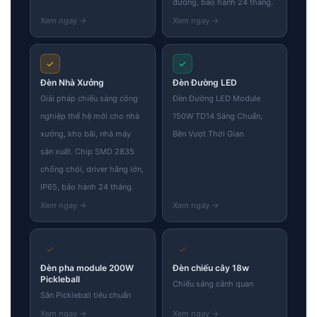
đường, bảo hành 24 tháng.
✓
✓
Đèn Nhà Xưởng
Đèn Đường LED
Giải pháp chiếu sáng công
Đèn Đường LED Module
nghiệp thế hệ mới cho nhà
150W TD14 Sáng Chuẩn,
xưởng, kho bãi, nhà máy
Bền Vượt Thời Gian
sản xuất. Chip SMD 2835
chống chói, driver hãng lớn,
IP65, bảo hành 24 tháng.
✓
✓
Đèn pha module 200W
Đèn chiếu cây 18w
Pickleball
Chiếu sáng cảnh quan
Sân Pickleball tiêu chuẩn