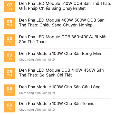
Đèn Pha LED Module 510W COB Sân Thể Thao:
07
Giải Pháp Chiếu Sáng Chuyên Biệt
Th8
Đèn Pha LED Module 460W-500W COB Sân
06
Thể Thao: Chiếu Sáng Chuyên Nghiệp
Th8
Đèn Pha LED Module COB 360-400W: Bí Mật
06
Sân Thể Thao
Th8
Đèn Pha Module 100W Cho Sân Bóng Mini
06
Th8
ở
Chức năng bình luận bị tắt
Đèn
Pha
Đèn Pha LED Module COB 410W-450W Sân
06
Module
Thể Thao: So Sánh Chi Tiết
Th8
100W
Cho
Sân
Đèn Pha Module 100W Cho Sân Cầu Lông
06
Bóng
Th8
ở
Chức năng bình luận bị tắt
Mini
Đèn
Pha
Đèn Pha Module 100W Cho Sân Tennis
06
Module
Th8
ở
Chức năng bình luận bị tắt
100W
Đèn
Cho