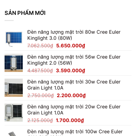
Đèn
Cho
Pha
Nhà
Module
SẢN PHẨM MỚI
Xưởng
100W
Cho
Sân
Đèn năng lượng mặt trời 80w Cree Euler
Bóng
Đá
Kinglight 3.0 (80W)
Mini
Giá
Giá
7.062.500
₫
5.650.000
₫
gốc
hiện
Đèn năng lượng mặt trời 56w Cree Euler
là:
tại
Kinglight 2.0 (56W)
7.062.500₫.
là:
Giá
Giá
4.487.500
₫
3.590.000
₫
5.650.000₫.
gốc
hiện
Đèn năng lượng mặt trời 30w Cree Euler
là:
tại
Grain Light 1.0A
4.487.500₫.
là:
Giá
Giá
2.750.000
₫
2.200.000
₫
3.590.000₫.
gốc
hiện
Đèn năng lượng mặt trời 20w Cree Euler
là:
tại
Grain Light 1.0A
2.750.000₫.
là:
Giá
Giá
2.125.000
₫
1.700.000
₫
2.200.000₫.
gốc
hiện
Đèn năng lượng mặt trời 100w Cree Euler
là:
tại