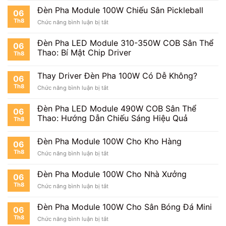
Pha
Sân
Đèn Pha Module 100W Chiếu Sân Pickleball
06
Module
Cầu
Th8
ở
Chức năng bình luận bị tắt
100W
Lông
Đèn
Cho
Pha
Sân
Đèn Pha LED Module 310-350W COB Sân Thể
06
Module
Tennis
Thao: Bí Mật Chip Driver
Th8
100W
Chiếu
Sân
Thay Driver Đèn Pha 100W Có Dễ Không?
06
Pickleball
Th8
ở
Chức năng bình luận bị tắt
Thay
Driver
Đèn Pha LED Module 490W COB Sân Thể
06
Đèn
Thao: Hướng Dẫn Chiếu Sáng Hiệu Quả
Th8
Pha
100W
Có
Đèn Pha Module 100W Cho Kho Hàng
06
Dễ
Th8
ở
Chức năng bình luận bị tắt
Không?
Đèn
Pha
Đèn Pha Module 100W Cho Nhà Xưởng
06
Module
Th8
ở
Chức năng bình luận bị tắt
100W
Đèn
Cho
Pha
Kho
Đèn Pha Module 100W Cho Sân Bóng Đá Mini
06
Module
Hàng
Th8
ở
Chức năng bình luận bị tắt
100W