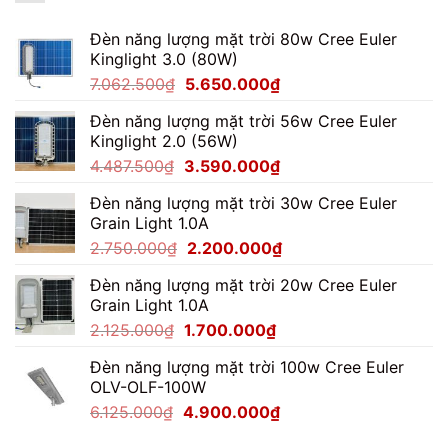
Module
Thực
150W
Tế
Đèn năng lượng mặt trời 80w Cree Euler
Chi
Kinglight 3.0 (80W)
Tiết
Từ
Giá
Giá
7.062.500
₫
5.650.000
₫
A
gốc
hiện
Đến
Đèn năng lượng mặt trời 56w Cree Euler
là:
tại
Z
Kinglight 2.0 (56W)
7.062.500₫.
là:
Giá
Giá
4.487.500
₫
3.590.000
₫
5.650.000₫.
gốc
hiện
Đèn năng lượng mặt trời 30w Cree Euler
là:
tại
Grain Light 1.0A
4.487.500₫.
là:
Giá
Giá
2.750.000
₫
2.200.000
₫
3.590.000₫.
gốc
hiện
Đèn năng lượng mặt trời 20w Cree Euler
là:
tại
Grain Light 1.0A
2.750.000₫.
là:
Giá
Giá
2.125.000
₫
1.700.000
₫
2.200.000₫.
gốc
hiện
Đèn năng lượng mặt trời 100w Cree Euler
là:
tại
OLV-OLF-100W
2.125.000₫.
là:
Giá
Giá
6.125.000
₫
4.900.000
₫
1.700.000₫.
gốc
hiện