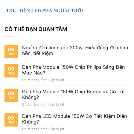
CÓ THỂ BẠN QUAN TÂM
Nguồn đèn âm nước 200w: Hiểu đúng để chọn
09
bền, tiết kiệm
Th8
Đèn Pha Module 150W Chip Philips Sáng Đến
09
Mức Nào?
Th8
ở
Chức năng bình luận bị tắt
Đèn
Pha
Đèn Pha Module 150W Chip Bridgelux Có Tốt
09
Module
Không?
Th8
150W
ở
Chức năng bình luận bị tắt
Chip
Đèn
Philips
Pha
Đèn Pha LED Module 150W Có Tiết Kiệm Điện
Sáng
09
Module
Đến
Không?
Th8
150W
Mức
ở
Chức năng bình luận bị tắt
Chip
Nào?
Đèn