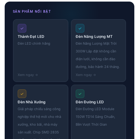
SẢN PHẨM NỔI BẬT
✓
✓
Thành Đạt LED
Đèn Năng Lượng MT
Đèn LED chính hãng
Đèn Năng Lượng Mặt Trời
300W Lắp đặt không cần
điện lưới, không cần đào
đường, bảo hành 24 tháng.
✓
✓
Đèn Nhà Xưởng
Đèn Đường LED
Giải pháp chiếu sáng công
Đèn Đường LED Module
nghiệp thế hệ mới cho nhà
150W TD14 Sáng Chuẩn,
xưởng, kho bãi, nhà máy
Bền Vượt Thời Gian
sản xuất. Chip SMD 2835