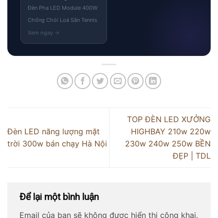
Đèn Pha LED Module 400W
Chống Chói Loá Sân Tennis
TOP ĐÈN LED XƯỞNG
Đèn LED năng lượng mặt
HIGHBAY 210w 220w
trời 300w bán chạy Hà Nội
230w 240w 250w BỀN
ĐẸP | TDL
Để lại một bình luận
Email của bạn sẽ không được hiển thị công khai.