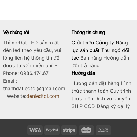
là:
tại
6.125.000₫.
là:
4.900.000₫.
Về chúng tôi
Thông tin chung
Thành Đạt LED sản xuất
Giới thiệu Công ty Năng
đèn led theo yêu cầu, vui
lực sản xuất Thư ngỏ đối
lòng liên hệ thông tin để
tác
Bán hàng
Hướng dẫn
được tư vấn miễn phí. -
đổi trả hàng
Phone: 0986.474.671 -
Hướng dẫn
Email:
Hướng dẫn đặt hàng Hình
thanhdatledtdl@gmail.com
thức thanh toán Quy trình
- Website:
denledtdl.com
thực hiện Dịch vụ chuyển
SHIP COD Đăng ký đại lý