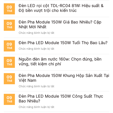
Bridgelux
Pha
Đèn LED rọi cột TDL-RC04 81W: Hiệu suất &
Có
09
LED
Tốt
Độ bền vượt trội cho kiến trúc
Th8
Module
Không?
150W
Đèn Pha Module 150W Giá Bao Nhiêu? Cập
Có
09
Tiết
Nhật Mới Nhất
Th8
Kiệm
ở
Chức năng bình luận bị tắt
Điện
Đèn
Không?
Pha
Đèn Pha LED Module 150W Tuổi Thọ Bao Lâu?
09
Module
Th8
ở
Chức năng bình luận bị tắt
150W
Đèn
Giá
Pha
Nguồn đèn âm nước 160w: Chọn đúng, bền
Bao
09
LED
Nhiêu?
vững, tiết kiệm chi phí
Th8
Module
Cập
150W
Nhật
Tuổi
Đèn Pha Module 150W Khung Hộp Sản Xuất Tại
Mới
09
Thọ
Việt Nam
Nhất
Th8
Bao
ở
Chức năng bình luận bị tắt
Lâu?
Đèn
Pha
Đèn Pha LED Module 150W Công Suất Thực
09
Module
Bao Nhiêu?
Th8
150W
ở
Chức năng bình luận bị tắt
Khung
Đèn
Hộp