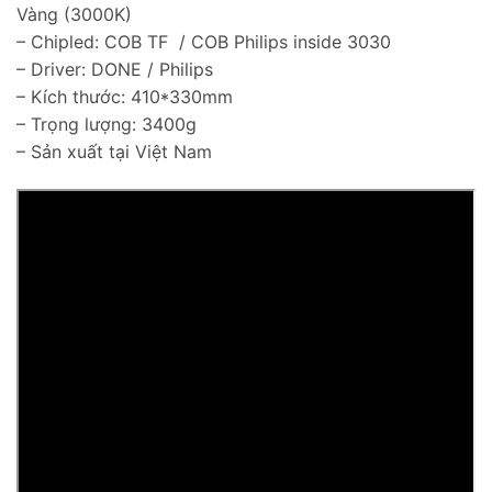
Vàng (3000K)
– Chipled: COB TF / COB Philips inside 3030
– Driver: DONE / Philips
– Kích thước: 410*330mm
– Trọng lượng: 3400g
– Sản xuất tại Việt Nam