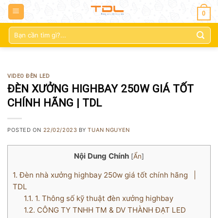
0
Tìm
kiếm:
VIDEO ĐÈN LED
ĐÈN XƯỞNG HIGHBAY 250W GIÁ TỐT
CHÍNH HÃNG | TDL
POSTED ON
22/02/2023
BY
TUAN NGUYEN
Nội Dung Chính
[
Ẩn
]
1.
Đèn nhà xưởng highbay 250w giá tốt chính hãng |
TDL
1.1.
1. Thông số kỹ thuật đèn xưởng highbay
1.2.
CÔNG TY TNHH TM & DV THÀNH ĐẠT LED