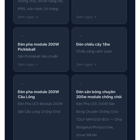
chống chói, driver hãng lớn,
IP65, bảo hành 24 tháng.
✓
✓
Đèn pha module 200W
Đèn chiếu cây 18w
Pickleball
Chiếu sáng cảnh quan
Sân Pickleball tiêu chuẩn
✓
✓
Đèn pha module 200W
Đèn sân bóng chuyền
Cầu Lông
200w module chống chói
Đèn Pha LED Module 200W
Đèn Pha LED 200W Sân
Sân Cầu Lông Chống Chói
Bóng Chuyền Chống Chói
TDLF-MKH200-BCV — Chip
Bridgelux/Philips/Cree,
driver MEAN