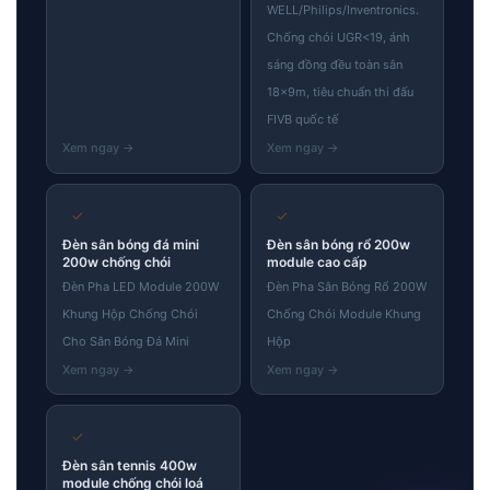
WELL/Philips/Inventronics.
Chống chói UGR<19, ánh
sáng đồng đều toàn sân
18×9m, tiêu chuẩn thi đấu
FIVB quốc tế
✓
✓
Đèn sân bóng đá mini
Đèn sân bóng rổ 200w
200w chống chói
module cao cấp
Đèn Pha LED Module 200W
Đèn Pha Sân Bóng Rổ 200W
Skip
Khung Hộp Chống Chói
Chống Chói Module Khung
to
Cho Sân Bóng Đá Mini
Hộp
content
✓
Đèn sân tennis 400w
module chống chói loá