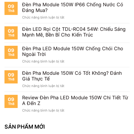
Pha
Đèn Pha Module 150W IP66 Chống Nước Có
Sản
09
LED
Xuất
Đáng Mua?
Th8
Module
Tại
ở
Chức năng bình luận bị tắt
150W
Việt
Đèn
Công
Nam
Pha
Đèn LED Rọi Cột TDL-RC04 54W: Chiếu Sáng
Suất
09
Module
Thực
Mạnh Mẽ, Bền Bỉ Cho Kiến Trúc
Th8
150W
Bao
IP66
Nhiêu?
Đèn Pha LED Module 150W Chống Chói Cho
Chống
09
Nước
Ngoài Trời
Th8
Có
ở
Chức năng bình luận bị tắt
Đáng
Đèn
Mua?
Pha
Đèn Pha Module 150W Có Tốt Không? Đánh
09
LED
Giá Thực Tế
Th8
Module
ở
Chức năng bình luận bị tắt
150W
Đèn
Chống
Pha
Review Đèn Pha LED Module 150W Chi Tiết Từ
Chói
09
Module
Cho
A Đến Z
Th8
150W
Ngoài
ở
Chức năng bình luận bị tắt
Có
Trời
Review
Tốt
Đèn
Không?
Pha
SẢN PHẨM MỚI
Đánh
LED
Giá