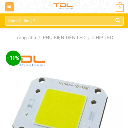
0
Tìm
kiếm:
Trang chủ
/
PHỤ KIỆN ĐÈN LED
/
CHIP LED
-11%