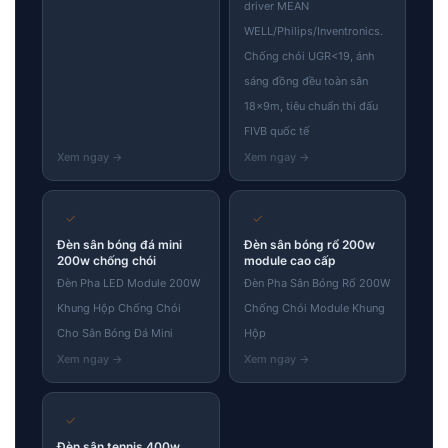
driver MEAN
WELL/Philips/Inventronics.
Chống chói UGR<19, ánh
sáng đồng đều toàn sân
18×9m, tiêu chuẩn thi đấu
FIVB quốc tế
✓
✓
Đèn sân bóng đá mini
Đèn sân bóng rổ 200w
200w chống chói
module cao cấp
Đèn Pha LED Module 200W
Đèn Pha Sân Bóng Rổ 200W
Khung Hộp Chống Chói
Chống Chói Module Khung
Cho Sân Bóng Đá Mini
Hộp
✓
Đèn sân tennis 400w