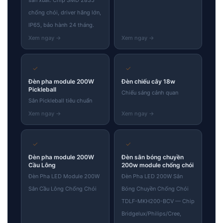
chống chói, driver hãng lớn,
IP65, bảo hành 24 tháng.
✓
✓
Đèn pha module 200W
Đèn chiếu cây 18w
Pickleball
Chiếu sáng cảnh quan
Sân Pickleball tiêu chuẩn
✓
✓
Đèn pha module 200W
Đèn sân bóng chuyền
Cầu Lông
200w module chống chói
Đèn Pha LED Module 200W
Đèn Pha LED 200W Sân
Sân Cầu Lông Chống Chói
Bóng Chuyền Chống Chói
TDLF-MKH200-BCV — Chip
Bridgelux/Philips/Cree,