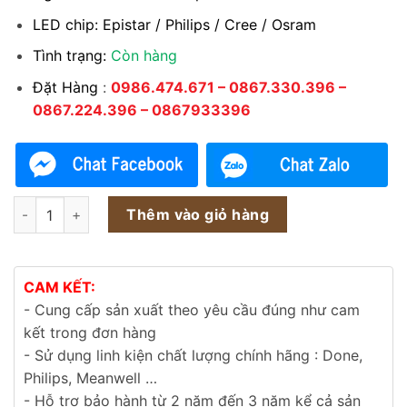
LED chip: Epistar / Philips / Cree / Osram
Tình trạng:
Còn hàng
Đặt Hàng
:
0986.474.671 – 0867.330.396 –
0867.224.396 – 0867933396
Chip LED COB 50W kiểu TF CHIP-COB050V-TF32V số lượng
Thêm vào giỏ hàng
CAM KẾT:
- Cung cấp sản xuất theo yêu cầu đúng như cam
kết trong đơn hàng
- Sử dụng linh kiện chất lượng chính hãng : Done,
Philips, Meanwell …
- Hỗ trợ bảo hành từ 2 năm đến 3 năm kể cả sản