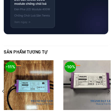
module chống chói loá
Đèn Pha LED Module 400W
Chống Chói Loá Sân Tennis
SẢN PHẨM TƯƠNG TỰ
-11%
-10%