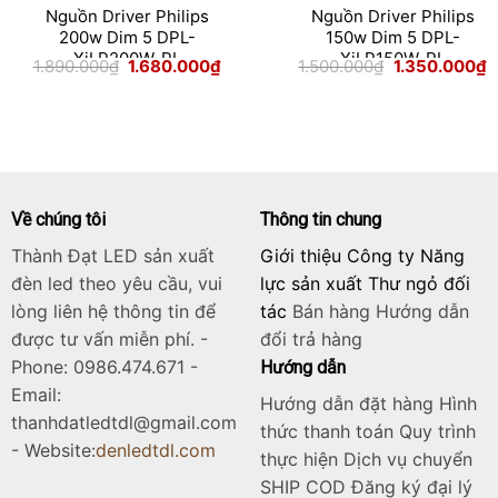
Nguồn Driver Philips
Nguồn Driver Philips
200w Dim 5 DPL-
150w Dim 5 DPL-
XiLP200W-PL
XiLP150W-PL
Giá
Giá
Giá
G
1.890.000
₫
1.680.000
₫
1.500.000
₫
1.350.000
₫
gốc
hiện
gốc
h
là:
tại
là:
tạ
1.890.000₫.
là:
1.500.000₫.
là
00₫.
1.680.000₫.
1
Về chúng tôi
Thông tin chung
Thành Đạt LED sản xuất
Giới thiệu Công ty Năng
đèn led theo yêu cầu, vui
lực sản xuất Thư ngỏ đối
lòng liên hệ thông tin để
tác
Bán hàng
Hướng dẫn
được tư vấn miễn phí. -
đổi trả hàng
Phone: 0986.474.671 -
Hướng dẫn
Email:
Hướng dẫn đặt hàng Hình
thanhdatledtdl@gmail.com
thức thanh toán Quy trình
- Website:
denledtdl.com
thực hiện Dịch vụ chuyển
SHIP COD Đăng ký đại lý