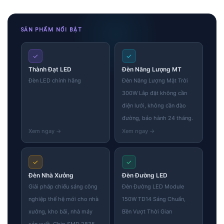
SẢN PHẨM NỔI BẬT
✓
✓
Thành Đạt LED
Đèn Năng Lượng MT
Đèn LED chính hãng
Đèn Năng Lượng Mặt Trời
300W Lắp đặt không cần
điện lưới, không cần đào
đường, bảo hành 24 tháng.
✓
✓
Đèn Nhà Xưởng
Đèn Đường LED
Giải pháp chiếu sáng công
Đèn Đường LED Module
nghiệp thế hệ mới cho nhà
150W TD14 Sáng Chuẩn,
xưởng, kho bãi, nhà máy
Bền Vượt Thời Gian
sản xuất. Chip SMD 2835