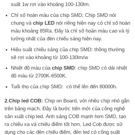
suất 1w rơi vào khoảng 100-130lm.
Chỉ số hoàn màu của chip SMD; Chip SMD nói
chung và
chip LED
nói riêng hiện nay có chỉ số hoàn
Skip
màu khoảng 85Ra. Đây là chỉ số hoàn màu cao và lý
to
tưởng nhất của đèn chiếu sáng hiện nay.
content
Hiệu suất chiếu sáng của chip SMD: thông thường
sẽ rơi vào khoảng từ 100-130lm/w
Nhiệt độ màu của
chip SMD
: chip SMD có dải nhiệt
độ màu từ 2700K-6500K.
Tuổi thọ của chip SMD: có thể lên đến 80000h.
2.Chip led COB:
Chip on Board, với nhều chip nhỏ gắn
trên bảng mạch. Đây là bước tiến mới của công nghệ
sản xuất chip led. Ánh sáng COB mạnh hơn SMD, tạo
ra chiếu xa và chiếu điểm tốt hơn. Led Cob được sử
dụng cho các đèn chiếu điểm, đèn led có công suất