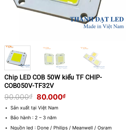
Chip LED COB 50W kiểu TF CHIP-
COB050V-TF32V
Giá
Giá
90.000
₫
80.000
₫
gốc
hiện
Sản xuất tại Việt Nam
là:
tại
90.000₫.
là:
Bảo hành : 2 – 3 năm
80.000₫.
Nguồn led : Done / Philips / Meanwell / Osram