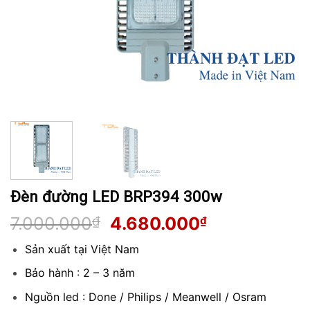
Đèn đường LED BRP394 300w
Giá
Giá
7.000.000
₫
4.680.000
₫
gốc
hiện
Sản xuất tại Việt Nam
là:
tại
7.000.000₫.
là:
Bảo hành : 2 – 3 năm
4.680.000₫.
Nguồn led : Done / Philips / Meanwell / Osram