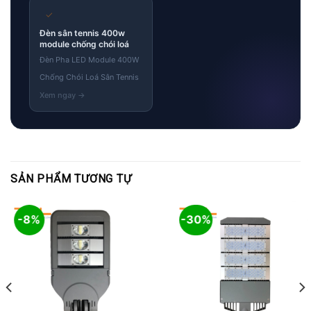
✓
Đèn sân tennis 400w
module chống chói loá
Đèn Pha LED Module 400W
Chống Chói Loá Sân Tennis
SẢN PHẨM TƯƠNG TỰ
-8%
-30%