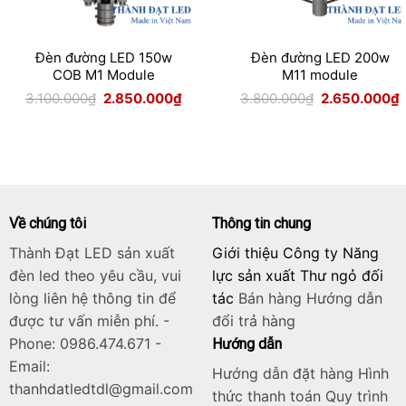
Đèn đường LED 150w
Đèn đường LED 200w
COB M1 Module
M11 module
Giá
Giá
Giá
G
3.100.000
₫
2.850.000
₫
3.800.000
₫
2.650.000
₫
gốc
hiện
gốc
h
là:
tại
là:
t
3.100.000₫.
là:
3.800.000₫.
l
.000₫.
2.850.000₫.
2
Về chúng tôi
Thông tin chung
Thành Đạt LED sản xuất
Giới thiệu Công ty Năng
đèn led theo yêu cầu, vui
lực sản xuất Thư ngỏ đối
lòng liên hệ thông tin để
tác
Bán hàng
Hướng dẫn
được tư vấn miễn phí. -
đổi trả hàng
Phone: 0986.474.671 -
Hướng dẫn
Email:
Hướng dẫn đặt hàng Hình
thanhdatledtdl@gmail.com
thức thanh toán Quy trình