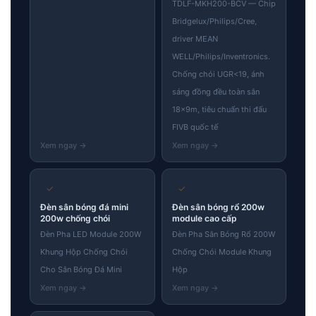
TDLF-MKH200-BCV — Chip
Bridgelux/Philips/Cree,
driver MEAN
WELL/Philips/Inventronics.
Chống chói UGR<19, ánh
sáng đồng đều toàn sân
18×9m, tiêu chuẩn thi đấu
FIVB quốc tế
✓
✓
Đèn sân bóng đá mini
Đèn sân bóng rổ 200w
200w chống chói
module cao cấp
Đèn Pha LED Module 200W
Đèn Pha Sân Bóng Rổ 200W
Khung Hộp Chống Chói
Chống Chói Module Khung
Cho Sân Bóng Đá Mini
Hộp