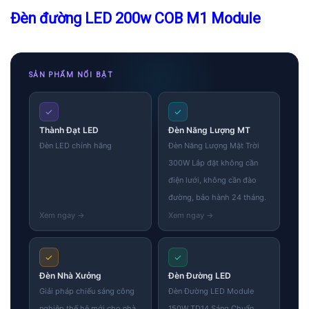
Đèn đường LED 200w COB M1 Module
SẢN PHẨM NỔI BẬT
✓
✓
Thành Đạt LED
Đèn Năng Lượng MT
Đèn LED chính hãng
Đèn Năng Lượng Mặt Trời
300W Lắp đặt không cần
điện lưới, không cần đào
đường, bảo hành 24 tháng.
✓
✓
Đèn Nhà Xưởng
Đèn Đường LED
Giải pháp chiếu sáng công
Đèn Đường LED Module
nghiệp thế hệ mới cho nhà
150W TD14 Sáng Chuẩn,