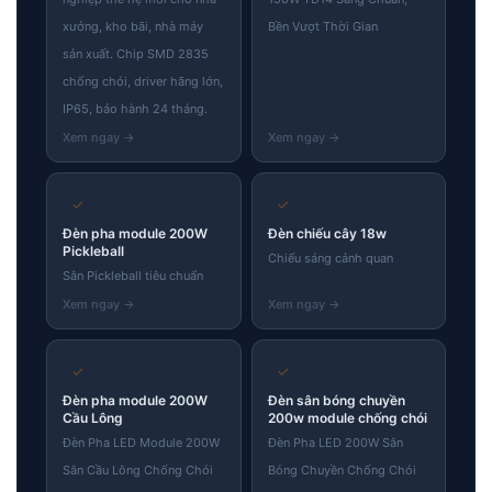
xưởng, kho bãi, nhà máy
Bền Vượt Thời Gian
sản xuất. Chip SMD 2835
chống chói, driver hãng lớn,
IP65, bảo hành 24 tháng.
✓
✓
Đèn pha module 200W
Đèn chiếu cây 18w
Pickleball
Chiếu sáng cảnh quan
Sân Pickleball tiêu chuẩn
✓
✓
Đèn pha module 200W
Đèn sân bóng chuyền
Cầu Lông
200w module chống chói
Đèn Pha LED Module 200W
Đèn Pha LED 200W Sân
Sân Cầu Lông Chống Chói
Bóng Chuyền Chống Chói