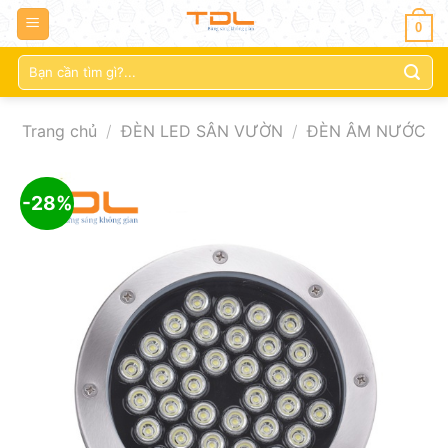
0
Tìm
kiếm:
Trang chủ
/
ĐÈN LED SÂN VƯỜN
/
ĐÈN ÂM NƯỚC
-28%