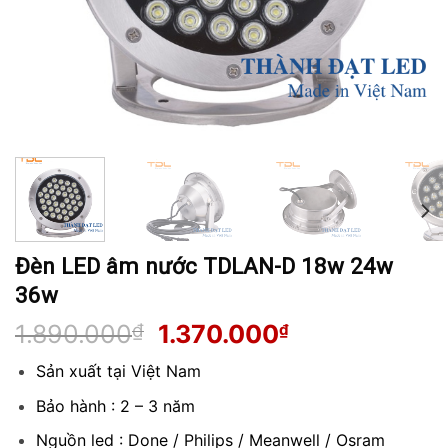
Đèn LED âm nước TDLAN-D 18w 24w
36w
Giá
Giá
1.890.000
₫
1.370.000
₫
gốc
hiện
Sản xuất tại Việt Nam
là:
tại
1.890.000₫.
là:
Bảo hành : 2 – 3 năm
1.370.000₫.
Nguồn led : Done / Philips / Meanwell / Osram