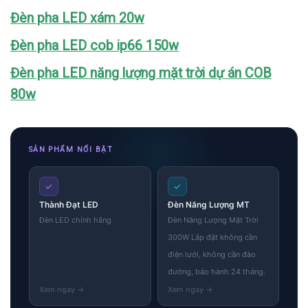
Đèn pha LED xám 20w
Đèn pha LED cob ip66 150w
Đèn pha LED năng lượng mặt trời dự án COB
80w
SẢN PHẨM NỔI BẬT
✓
✓
Thành Đạt LED
Đèn Năng Lượng MT
Đèn LED chính hãng
Đèn Năng Lượng Mặt Trời
300W Lắp đặt không cần
điện lưới, không cần đào
đường, bảo hành 24 tháng.