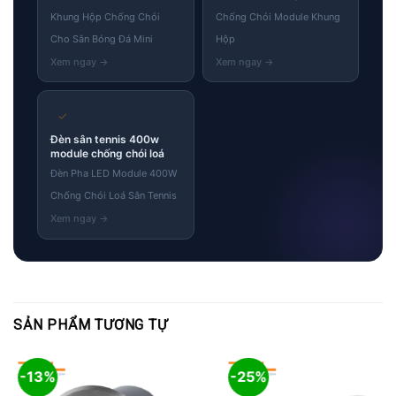
Khung Hộp Chống Chói
Chống Chói Module Khung
Cho Sân Bóng Đá Mini
Hộp
✓
Đèn sân tennis 400w
module chống chói loá
Đèn Pha LED Module 400W
Chống Chói Loá Sân Tennis
SẢN PHẨM TƯƠNG TỰ
-13%
-25%