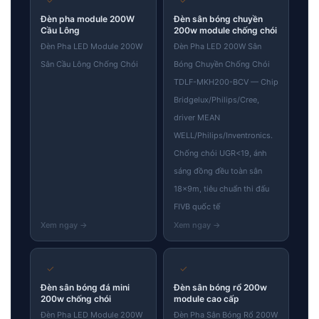
Đèn pha module 200W
Đèn sân bóng chuyền
Cầu Lông
200w module chống chói
Đèn Pha LED Module 200W
Đèn Pha LED 200W Sân
Sân Cầu Lông Chống Chói
Bóng Chuyền Chống Chói
TDLF-MKH200-BCV — Chip
Bridgelux/Philips/Cree,
driver MEAN
WELL/Philips/Inventronics.
Chống chói UGR<19, ánh
sáng đồng đều toàn sân
18×9m, tiêu chuẩn thi đấu
FIVB quốc tế
✓
✓
Đèn sân bóng đá mini
Đèn sân bóng rổ 200w
200w chống chói
module cao cấp
Đèn Pha LED Module 200W
Đèn Pha Sân Bóng Rổ 200W