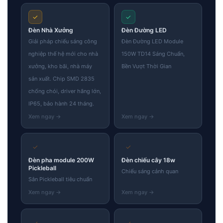
✓
✓
Đèn Nhà Xưởng
Đèn Đường LED
Giải pháp chiếu sáng công
Đèn Đường LED Module
nghiệp thế hệ mới cho nhà
150W TD14 Sáng Chuẩn,
xưởng, kho bãi, nhà máy
Bền Vượt Thời Gian
sản xuất. Chip SMD 2835
chống chói, driver hãng lớn,
IP65, bảo hành 24 tháng.
✓
✓
Đèn pha module 200W
Đèn chiếu cây 18w
Pickleball
Chiếu sáng cảnh quan
Sân Pickleball tiêu chuẩn
✓
✓