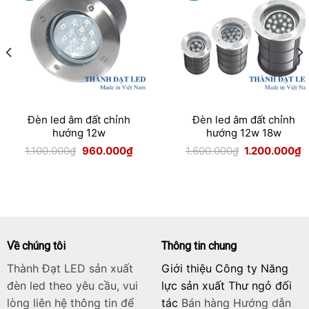
Đèn led âm đất chỉnh
Đèn led âm đất chỉnh
hướng 12w
hướng 12w 18w
Giá
Giá
Giá
G
1.100.000
₫
960.000
₫
1.600.000
₫
1.200.000
₫
gốc
hiện
gốc
h
là:
tại
là:
tạ
1.100.000₫.
là:
1.600.000₫.
là
.000₫.
960.000₫.
1
Về chúng tôi
Thông tin chung
Thành Đạt LED sản xuất
Giới thiệu Công ty Năng
đèn led theo yêu cầu, vui
lực sản xuất Thư ngỏ đối
lòng liên hệ thông tin để
tác
Bán hàng
Hướng dẫn