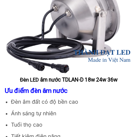
Đèn LED
âm
nước TDLAN-D 18w 24w 36w
Ưu điểm đèn âm nước
Đèn âm đất có độ bền cao
Ánh sáng tự nhiên
Skip
Tuổi thọ cao
to
Tiết kiệm điện năng