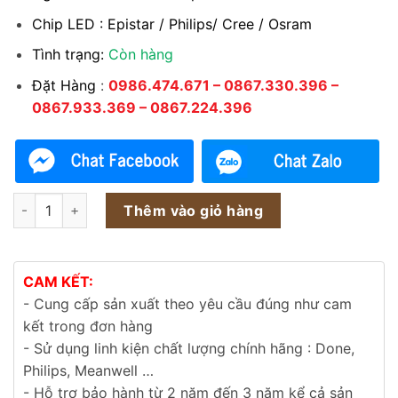
Chip LED : Epistar / Philips/ Cree / Osram
Tình trạng:
Còn hàng
Đặt Hàng
:
0986.474.671 – 0867.330.396 –
0867.933.369 – 0867.224.396
Đèn LED âm nước TDLAN-D 18w 24w 36w số lượng
Thêm vào giỏ hàng
CAM KẾT:
- Cung cấp sản xuất theo yêu cầu đúng như cam
kết trong đơn hàng
- Sử dụng linh kiện chất lượng chính hãng : Done,
Philips, Meanwell …
- Hỗ trợ bảo hành từ 2 năm đến 3 năm kể cả sản