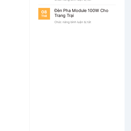
Đèn
Pha
Đèn Pha Module 100W Cho
08
Module
Trang Trại
Th8
100W
ở
Chức năng bình luận bị tắt
Cho
Đèn
Nhà
Pha
Xe
Module
100W
Cho
Trang
Trại