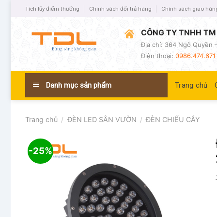
Tích lũy điểm thưởng
Chính sách đổi trả hàng
Chính sách giao hàn
CÔNG TY TNHH TM 
Địa chỉ: 364 Ngô Quyền –
Điện thoại
:
0986.474.671 
Danh mục sản phẩm
Trang chủ
Trang chủ
/
ĐÈN LED SÂN VƯỜN
/
ĐÈN CHIẾU CÂY
-25%