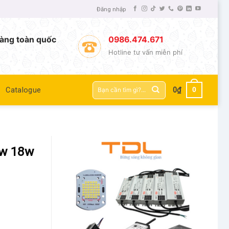
Đăng nhập
àng toàn quốc
0986.474.671
Hotline tư vấn miễn phí
Tìm
0
Catalogue
0
₫
kiếm:
2w 18w