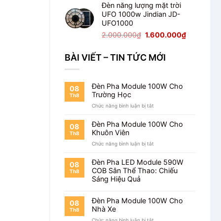
Đèn năng lượng mặt trời
là:
tại
UFO 1000w Jindian JD-
2.125.000₫.
là:
UFO1000
1.700.000₫
Giá
Giá
2.000.000
₫
1.600.000
₫
gốc
hiện
là:
tại
BÀI VIẾT – TIN TỨC MỚI
2.000.000₫.
là:
1.600.000
Đèn Pha Module 100W Cho
08
Trường Học
Th8
ở
Chức năng bình luận bị tắt
Đèn
Pha
Đèn Pha Module 100W Cho
08
Module
Khuôn Viên
Th8
100W
ở
Chức năng bình luận bị tắt
Cho
Đèn
Trường
Pha
Học
Đèn Pha LED Module 590W
08
Module
COB Sân Thể Thao: Chiếu
Th8
100W
Sáng Hiệu Quả
Cho
Khuôn
Viên
Đèn Pha Module 100W Cho
08
Nhà Xe
Th8
ở
Chức năng bình luận bị tắt