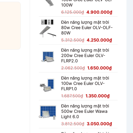
2.125.000₫.
là:
100W
1.700.000₫
Giá
Giá
6.125.000
₫
4.900.000
₫
gốc
hiện
Đèn năng lượng mặt trời
là:
tại
80w Cree Euler OLV-OLF-
6.125.000₫.
là:
80W
4.900.000
Giá
Giá
5.312.500
₫
4.250.000
₫
gốc
hiện
Đèn năng lượng mặt trời
là:
tại
200w Cree Euler OLV-
5.312.500₫.
là:
FLRP2.0
4.250.000
Giá
Giá
2.062.500
₫
1.650.000
₫
gốc
hiện
Đèn năng lượng mặt trời
là:
tại
100w Cree Euler OLV-
2.062.500₫.
là:
FLRP1.0
1.650.000
Giá
Giá
1.687.500
₫
1.350.000
₫
gốc
hiện
Đèn năng lượng mặt trời
là:
tại
500w Cree Euler Wawa
1.687.500₫.
là:
Light 6.0
1.350.000₫
Giá
Giá
3.812.500
₫
3.050.000
₫
gốc
hiện