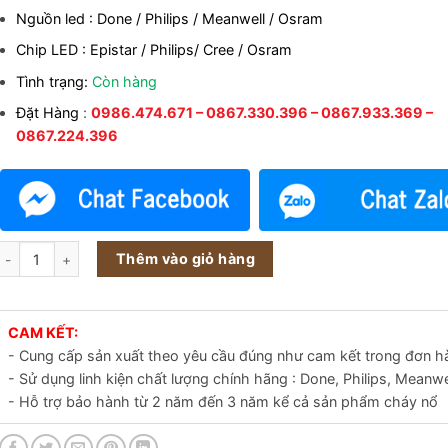
970.000₫.
Nguồn led : Done / Philips / Meanwell / Osram
Chip LED : Epistar / Philips/ Cree / Osram
Tình trạng:
Còn hàng
Đặt Hàng
:
0986.474.671 – 0867.330.396 – 0867.933.369 –
0867.224.396
Đèn led chiếu cây sân vườn 3w 6w 9w 12w 18w 24w 36w số lượng
Thêm vào giỏ hàng
CAM KẾT:
- Cung cấp sản xuất theo yêu cầu đúng như cam kết trong đơn h
- Sử dụng linh kiện chất lượng chính hãng : Done, Philips, Meanwe
- Hỗ trợ bảo hành từ 2 năm đến 3 năm kể cả sản phẩm cháy nổ