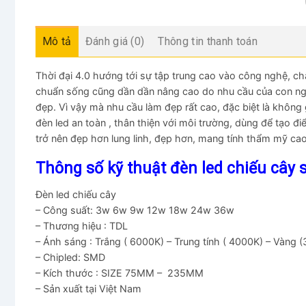
Mô tả
Đánh giá (0)
Thông tin thanh toán
Thời đại 4.0 hướng tới sự tập trung cao vào công nghệ, chấ
chuẩn sống cũng dần dần nâng cao do nhu cầu của con n
đẹp. Vì vậy mà nhu cầu làm đẹp rất cao, đặc biệt là khôn
đèn led an toàn , thân thiện với môi trường, dùng để tạo đ
trở nên đẹp hơn lung linh, đẹp hơn, mang tính thẩm mỹ ca
Thông số kỹ thuật đèn led chiếu cây 
Đèn led chiếu cây
– Công suất: 3w 6w 9w 12w 18w 24w 36w
– Thương hiệu : TDL
– Ánh sáng : Trắng ( 6000K) – Trung tính ( 4000K) – Vàng 
– Chipled: SMD
– Kích thước : SIZE 75MM – 235MM
– Sản xuất tại Việt Nam