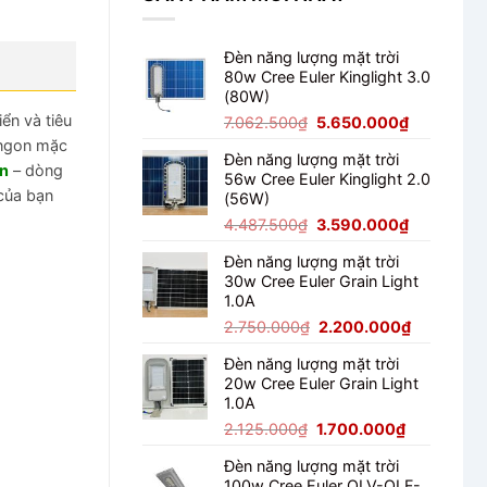
Đèn năng lượng mặt trời
80w Cree Euler Kinglight 3.0
(80W)
ển và tiêu
Giá
Giá
7.062.500
₫
5.650.000
₫
gốc
hiện
 ngon mặc
Đèn năng lượng mặt trời
là:
tại
ờn
– dòng
56w Cree Euler Kinglight 2.0
7.062.500₫.
là:
 của bạn
(56W)
5.650.000
Giá
Giá
4.487.500
₫
3.590.000
₫
gốc
hiện
Đèn năng lượng mặt trời
là:
tại
30w Cree Euler Grain Light
4.487.500₫.
là:
1.0A
3.590.000
Giá
Giá
2.750.000
₫
2.200.000
₫
gốc
hiện
Đèn năng lượng mặt trời
là:
tại
20w Cree Euler Grain Light
2.750.000₫.
là:
1.0A
2.200.000
Giá
Giá
2.125.000
₫
1.700.000
₫
gốc
hiện
Đèn năng lượng mặt trời
là:
tại
100w Cree Euler OLV-OLF-