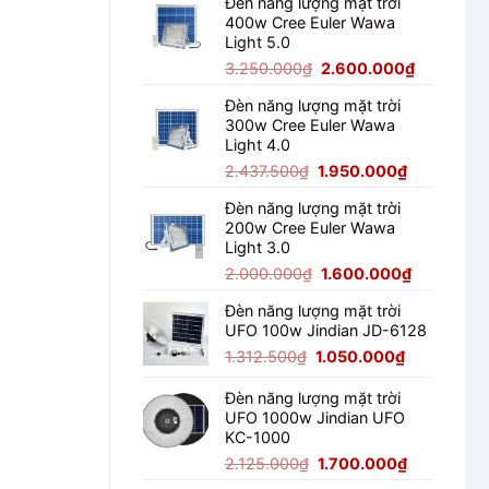
Đèn năng lượng mặt trời
là:
tại
400w Cree Euler Wawa
3.812.500₫.
là:
Light 5.0
3.050.000
Giá
Giá
3.250.000
₫
2.600.000
₫
gốc
hiện
Đèn năng lượng mặt trời
là:
tại
300w Cree Euler Wawa
3.250.000₫.
là:
Light 4.0
2.600.00
Giá
Giá
2.437.500
₫
1.950.000
₫
gốc
hiện
Đèn năng lượng mặt trời
là:
tại
200w Cree Euler Wawa
2.437.500₫.
là:
Light 3.0
1.950.000₫
Giá
Giá
2.000.000
₫
1.600.000
₫
gốc
hiện
Đèn năng lượng mặt trời
là:
tại
UFO 100w Jindian JD-6128
2.000.000₫.
là:
Giá
Giá
1.600.000
1.312.500
₫
1.050.000
₫
gốc
hiện
là:
tại
Đèn năng lượng mặt trời
UFO 1000w Jindian UFO
1.312.500₫.
là:
KC-1000
1.050.000₫
Giá
Giá
2.125.000
₫
1.700.000
₫
gốc
hiện