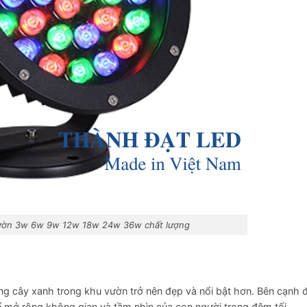
vườn 3w 6w 9w 12w 18w 24w 36w chất lượng
ng cây xanh trong khu vườn trở nên đẹp và nổi bật hơn. Bên cạnh 
để mở rộng không gian và tầm nhìn của con người trong đêm tối.