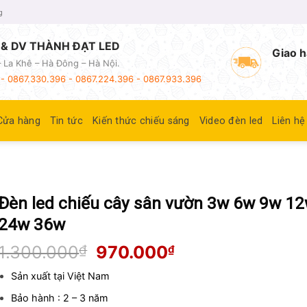
g
& DV THÀNH ĐẠT LED
Giao h
 La Khê – Hà Đông – Hà Nội.
- 0867.330.396 - 0867.224.396 - 0867.933.396
Cửa hàng
Tin tức
Kiến thức chiếu sáng
Video đèn led
Liên hệ
Đèn led chiếu cây sân vườn 3w 6w 9w 1
24w 36w
Giá
Giá
1.300.000
₫
970.000
₫
gốc
hiện
là:
tại
Sản xuất tại Việt Nam
1.300.000₫.
là:
Bảo hành : 2 – 3 năm